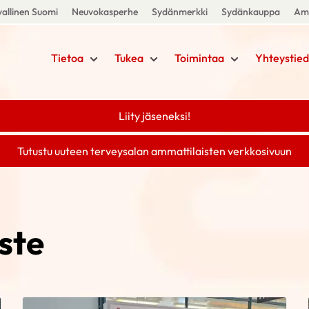
allinen Suomi
Neuvokasperhe
Sydänmerkki
Sydänkauppa
Amm
Tietoa
Tukea
Toimintaa
Yhteystied
Liity jäseneksi!
Tutustu uuteen terveysalan ammattilaisten verkkosivuun
ste