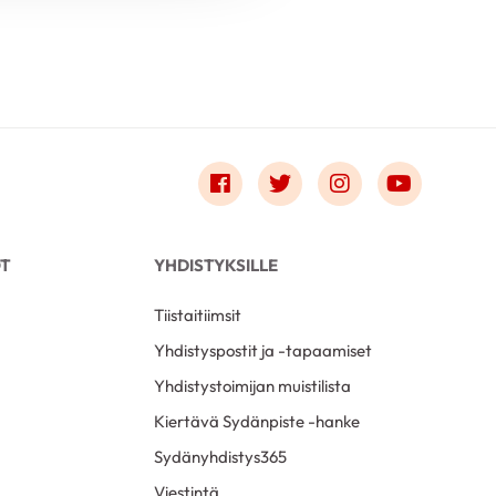
Link to facebook
Link to twitter
Link to instagr
Link to 
OT
YHDISTYKSILLE
Tiistaitiimsit
Yhdistyspostit ja -tapaamiset
Yhdistystoimijan muistilista
Kiertävä Sydänpiste -hanke
Sydänyhdistys365
Viestintä