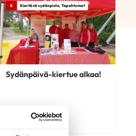
K
Kiertävä sydänpiste, Tapahtumat
Sydänpäivä-kiertue alkaa!
LUE UUTINEN