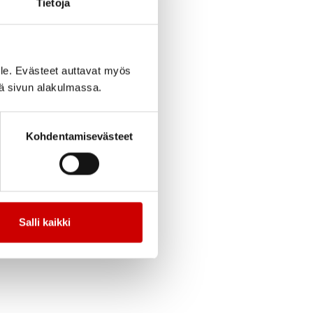
Tietoja
le. Evästeet auttavat myös
iä sivun alakulmassa.
Kohdentamisevästeet
Salli kaikki