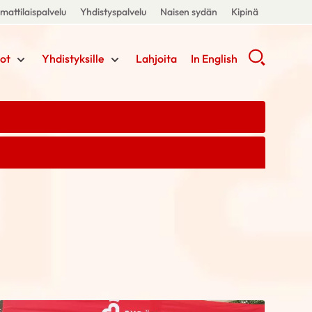
attilaispalvelu
Yhdistyspalvelu
Naisen sydän
Kipinä
ot
Yhdistyksille
Lahjoita
In English