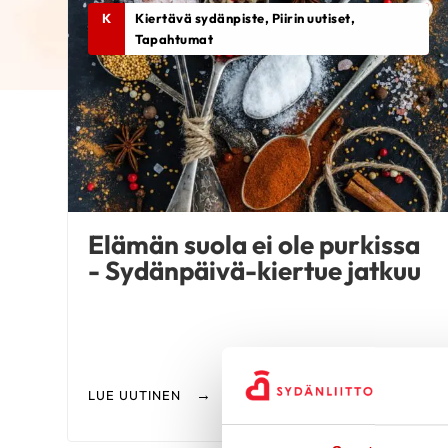
K
Kiertävä sydänpiste, Piirin uutiset,
Tapahtumat
Elämän suola ei ole purkissa
- Sydänpäivä-kiertue jatkuu
LUE UUTINEN