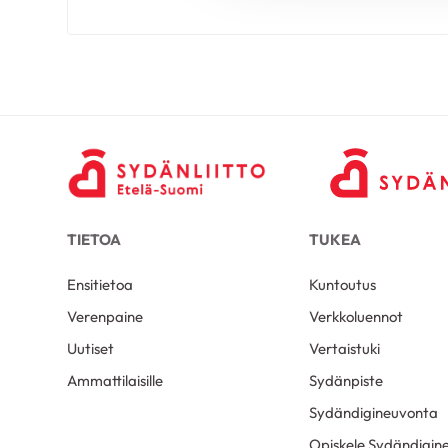
TIETOA
TUKEA
Ensitietoa
Kuntoutus
Verenpaine
Verkkoluennot
Uutiset
Vertaistuki
Ammattilaisille
Sydänpiste
Sydändigineuvonta
Opiskele Sydändigine