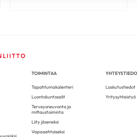
TOIMINTAA
YHTEYSTIED
Tapahtumakalenteri
Laskutustiedot
Luontokuntosalit
Yritysyhteistyö
Terveysneuvonta ja
mittaustoiminta
Liity jäseneksi
Vapaaehtoiseksi
uvojaksi