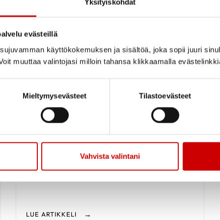
Yksityiskohdat
K
Kiertävä sydänpiste, Tapahtumat, Terveys
alvelu evästeillä
ujuvamman käyttökokemuksen ja sisältöä, joka sopii juuri sinul
oit muuttaa valintojasi milloin tahansa klikkaamalla evästelinkk
Mieltymysevästeet
Tilastoevästeet
Sydänryhmät
Vahvista valintani
LUE ARTIKKELI