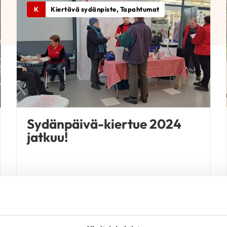
K
Kiertävä sydänpiste, Tapahtumat
Sydänpäivä-kiertue 2024
jatkuu!
LUE UUTINEN