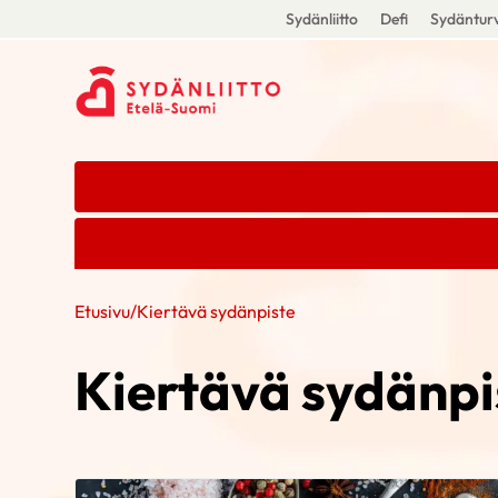
Sydänliitto
Defi
Sydänturv
Etusivu
/
Kiertävä sydänpiste
Kiertävä sydänpi