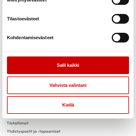
Uutiset
Vertaistuki
Ammattilaisille
Sydänpiste
Sydändigineuvonta
Tilastoevästeet
Opiskele Sydändigineuvojaksi
Kohdentamisevästeet
Toimintaa
Yhteystiedot
Tapahtumakalenteri
Laskutustiedot
Luontokuntosalit
Yritysyhteistyö
Salli kaikki
Terveysneuvonta ja
mittaustoiminta
Liity jäseneksi
Vahvista valintani
Vapaaehtoiseksi
Sydänyhdistysten
toimintaesitteet
Kiellä
Yhdistyksille
Lahjoita
Tiistaitiimsit
Yhdistyspostit ja -tapaamiset