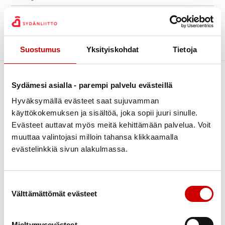
Kiertävä sydänpiste
Archive
Kuntoutus
Luontoliikunta
Sorry, no posts matched your criteria.
Suostumus
Yksityiskohdat
Tietoja
Piirin uutiset
Sydändigineuvonta
Sydämesi asialla - parempi palvelu evästeillä
Sydänpisteen uutiset
Hyväksymällä evästeet saat sujuvamman
Sydäntietoa
käyttökokemuksen ja sisältöä, joka sopii juuri sinulle.
Tapahtumat
Evästeet auttavat myös meitä kehittämään palvelua. Voit
muuttaa valintojasi milloin tahansa klikkaamalla
Terveys
evästelinkkiä sivun alakulmassa.
Terveysneuvonta ja mittaustoiminta
Link to facebook
Link to twitter
Link to instagram
Link to youtube
Verenpainekoulu
Tietoa
Tukea
Suostumuksen valinta
Vertaistuki
Välttämättömät evästeet
Ensitietoa
Kuntoutus
Yhdistyksille
Verenpaine
Verkkoluennot
Mieltymysevästeet