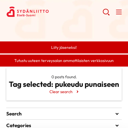
Liity jäseneksi!
Tutustu uuteen terveysalan ammattilaisten verkkosivuun
0 posts found.
Tag selected:
pukeudu punaiseen
Clear search
Search
Search
Categories