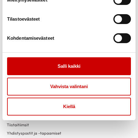
Uutiset
Vertaistuki
Ammattilaisille
Sydänpiste
Sydändigineuvonta
Tilastoevästeet
Opiskele Sydändigineuvojaksi
Kohdentamisevästeet
Toimintaa
Yhteystiedot
Tapahtumakalenteri
Laskutustiedot
Luontokuntosalit
Yritysyhteistyö
Salli kaikki
Terveysneuvonta ja
mittaustoiminta
Liity jäseneksi
Vahvista valintani
Vapaaehtoiseksi
Sydänyhdistysten
toimintaesitteet
Kiellä
Yhdistyksille
Lahjoita
Tiistaitiimsit
Yhdistyspostit ja -tapaamiset