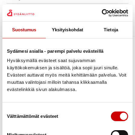
Kiertävä sydänpiste
Archive
Kuntoutus
Luontoliikunta
Sorry, no posts matched your criteria.
Suostumus
Yksityiskohdat
Tietoja
Piirin uutiset
Sydändigineuvonta
Sydämesi asialla - parempi palvelu evästeillä
Sydänpisteen uutiset
Hyväksymällä evästeet saat sujuvamman
Sydäntietoa
käyttökokemuksen ja sisältöä, joka sopii juuri sinulle.
Tapahtumat
Evästeet auttavat myös meitä kehittämään palvelua. Voit
muuttaa valintojasi milloin tahansa klikkaamalla
Terveys
evästelinkkiä sivun alakulmassa.
Terveysneuvonta ja mittaustoiminta
Link to facebook
Link to twitter
Link to instagram
Link to youtube
Verenpainekoulu
Tietoa
Tukea
Suostumuksen valinta
Vertaistuki
Välttämättömät evästeet
Ensitietoa
Kuntoutus
Yhdistyksille
Verenpaine
Verkkoluennot
Mieltymysevästeet