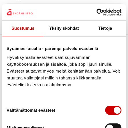
Kiertävä sydänpiste
Archive
Kuntoutus
Luontoliikunta
Sorry, no posts matched your criteria.
Suostumus
Yksityiskohdat
Tietoja
Piirin uutiset
Sydändigineuvonta
Sydämesi asialla - parempi palvelu evästeillä
Sydänpisteen uutiset
Hyväksymällä evästeet saat sujuvamman
Sydäntietoa
käyttökokemuksen ja sisältöä, joka sopii juuri sinulle.
Tapahtumat
Evästeet auttavat myös meitä kehittämään palvelua. Voit
muuttaa valintojasi milloin tahansa klikkaamalla
Terveys
evästelinkkiä sivun alakulmassa.
Terveysneuvonta ja mittaustoiminta
Link to facebook
Link to twitter
Link to instagram
Link to youtube
Verenpainekoulu
Tietoa
Tukea
Suostumuksen valinta
Vertaistuki
Välttämättömät evästeet
Ensitietoa
Kuntoutus
Yhdistyksille
Verenpaine
Verkkoluennot
Mieltymysevästeet