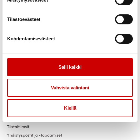
Uutiset
Vertaistuki
Ammattilaisille
Sydänpiste
Sydändigineuvonta
Tilastoevästeet
Opiskele Sydändigineuvojaksi
Kohdentamisevästeet
Toimintaa
Yhteystiedot
Tapahtumakalenteri
Laskutustiedot
Luontokuntosalit
Yritysyhteistyö
Salli kaikki
Terveysneuvonta ja
mittaustoiminta
Liity jäseneksi
Vahvista valintani
Vapaaehtoiseksi
Sydänyhdistysten
toimintaesitteet
Kiellä
Yhdistyksille
Lahjoita
Tiistaitiimsit
Yhdistyspostit ja -tapaamiset