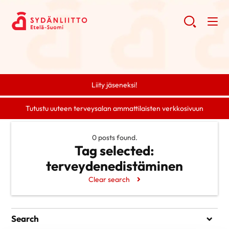
Liity jäseneksi!
Tutustu uuteen terveysalan ammattilaisten verkkosivuun
0 posts found.
Tag selected:
terveydenedistäminen
Clear search
Search