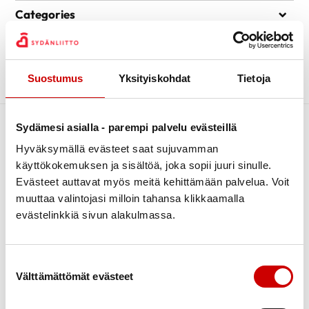
Search
Categories
Kiertävä sydänpiste
Archive
Kuntoutus
Suostumus
Yksityiskohdat
Tietoja
Luontoliikunta
Sorry, no posts matched your criteria.
Piirin uutiset
Sydändigineuvonta
Sydämesi asialla - parempi palvelu evästeillä
Sydänpisteen uutiset
Hyväksymällä evästeet saat sujuvamman
käyttökokemuksen ja sisältöä, joka sopii juuri sinulle.
Sydäntietoa
Evästeet auttavat myös meitä kehittämään palvelua. Voit
Tapahtumat
muuttaa valintojasi milloin tahansa klikkaamalla
Terveys
evästelinkkiä sivun alakulmassa.
Terveysneuvonta ja mittaustoiminta
Link to facebook
Link to twitter
Link to instagram
Link to youtube
Verenpainekoulu
Suostumuksen valinta
Tietoa
Tukea
Vertaistuki
Välttämättömät evästeet
Ensitietoa
Kuntoutus
Yhdistyksille