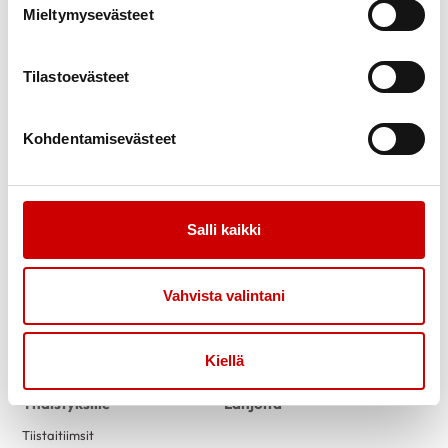
Verenpaine
Verkkoluennot
Mieltymysevästeet
Uutiset
Vertaistuki
Ammattilaisille
Sydänpiste
Tilastoevästeet
Sydändigineuvonta
Opiskele Sydändigineuvojaksi
Kohdentamisevästeet
Toimintaa
Yhteystiedot
Tapahtumakalenteri
Laskutustiedot
Luontokuntosalit
Yritysyhteistyö
Salli kaikki
Terveysneuvonta ja
mittaustoiminta
Liity jäseneksi
Vahvista valintani
Vapaaehtoiseksi
Sydänyhdistysten
toimintaesitteet
Kiellä
Yhdistyksille
Lahjoita
Tiistaitiimsit