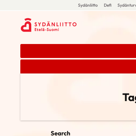
Sydänliitto
Defi
Sydänturv
Ta
Search