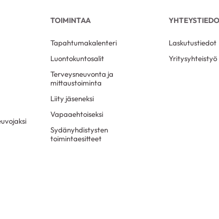
TOIMINTAA
YHTEYSTIED
Tapahtumakalenteri
Laskutustiedot
Luontokuntosalit
Yritysyhteistyö
Terveysneuvonta ja
mittaustoiminta
Liity jäseneksi
Vapaaehtoiseksi
uvojaksi
Sydänyhdistysten
toimintaesitteet