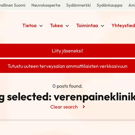
allinen Suomi
Neuvokasperhe
Sydänmerkki
Sydänkauppa
Amm
Tietoa
Tukea
Toimintaa
Yhteystied
Liity jäseneksi!
Tutustu uuteen terveysalan ammattilaisten verkkosivuun
0 posts found.
g selected:
verenpaineklini
Clear search