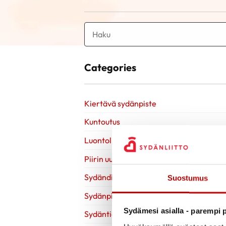
Categories
Kiertävä sydänpiste
Kuntoutus
Luontoliikunta
Piirin uutiset
Sydändigineuvonta
Suostumus
Sydänpisteen uutiset
Sydämesi asialla - parempi p
Sydäntietoa