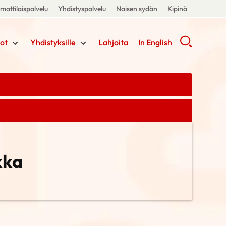
attilaispalvelu
Yhdistyspalvelu
Naisen sydän
Kipinä
ot
Yhdistyksille
Lahjoita
In English
kka