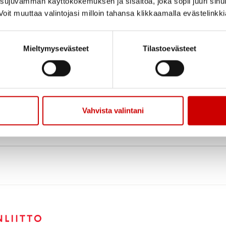
ujuvamman käyttökokemuksen ja sisältöä, joka sopii juuri sinul
oit muuttaa valintojasi milloin tahansa klikkaamalla evästelinkk
Mieltymysevästeet
Tilastoevästeet
Vahvista valintani