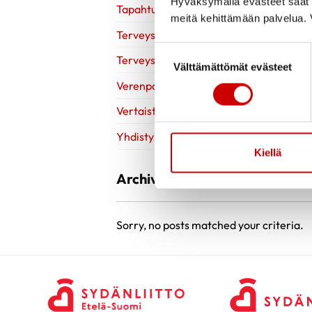
Hyväksymällä evästeet saat s
Tapahtumat
meitä kehittämään palvelua. V
Terveys
Suostumuksen valinta
Terveysneuvonta ja mittaustoiminta
Välttämättömät evästeet
Verenpainekoulu
Vertaistuki
Yhdistyksille
Kiellä
Archive
Sorry, no posts matched your criteria.