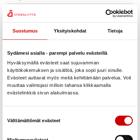
Kiertävä sydänpiste
Archive
Kuntoutus
Luontoliikunta
Sorry, no posts matched your criteria.
Suostumus
Yksityiskohdat
Tietoja
Piirin uutiset
Sydändigineuvonta
Sydämesi asialla - parempi palvelu evästeillä
Sydänpisteen uutiset
Hyväksymällä evästeet saat sujuvamman
Sydäntietoa
käyttökokemuksen ja sisältöä, joka sopii juuri sinulle.
Tapahtumat
Evästeet auttavat myös meitä kehittämään palvelua. Voit
muuttaa valintojasi milloin tahansa klikkaamalla
Terveys
evästelinkkiä sivun alakulmassa.
Terveysneuvonta ja mittaustoiminta
Link to facebook
Link to twitter
Link to instagram
Link to youtube
Verenpainekoulu
Tietoa
Tukea
Suostumuksen valinta
Vertaistuki
Välttämättömät evästeet
Ensitietoa
Kuntoutus
Yhdistyksille
Verenpaine
Verkkoluennot
Mieltymysevästeet