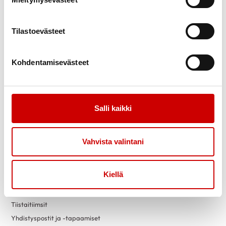
Uutiset
Vertaistuki
Ammattilaisille
Sydänpiste
Sydändigineuvonta
Tilastoevästeet
Opiskele Sydändigineuvojaksi
Kohdentamisevästeet
Toimintaa
Yhteystiedot
Tapahtumakalenteri
Laskutustiedot
Luontokuntosalit
Yritysyhteistyö
Salli kaikki
Terveysneuvonta ja
mittaustoiminta
Liity jäseneksi
Vahvista valintani
Vapaaehtoiseksi
Sydänyhdistysten
toimintaesitteet
Kiellä
Yhdistyksille
Lahjoita
Tiistaitiimsit
Yhdistyspostit ja -tapaamiset