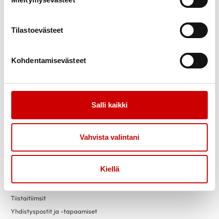
Uutiset
Vertaistuki
Ammattilaisille
Sydänpiste
Sydändigineuvonta
Tilastoevästeet
Opiskele Sydändigineuvojaksi
Kohdentamisevästeet
Toimintaa
Yhteystiedot
Tapahtumakalenteri
Laskutustiedot
Luontokuntosalit
Yritysyhteistyö
Salli kaikki
Terveysneuvonta ja
mittaustoiminta
Liity jäseneksi
Vahvista valintani
Vapaaehtoiseksi
Sydänyhdistysten
toimintaesitteet
Kiellä
Yhdistyksille
Lahjoita
Tiistaitiimsit
Yhdistyspostit ja -tapaamiset