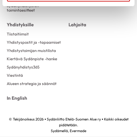
Sydänyhdistysten
toimintaesitteet
Yhdistyksille
Lahjoita
Tiistaitiimsit
Yhdistyspostit ja -tapaamiset
Yhdistystoimijan muistilista
Kiertävä Sydänpiste -hanke
Sydänyhdistys365
Viestintä
Alueen strategia ja säännöt
In English
© Tekijänoikeus 2026 • Sydänliitto Etelä-Suomen Alue ry • Kaikki oikeudet
pidätetään.
Sydämellä,
Evermade