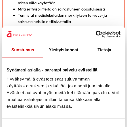
miten niitä käytetään
Mitä erityispiirteitä on sairastuneen opastuksessa
Tunnistat medialukutaidon merkityksen terveys- ja
sairausaiheisilla nettisivustoilla
Ymmärrät tietoturvallisuuden perusasiat ja osaat jakaa
yhteyden älylaitteesta
Suostumus
Yksityiskohdat
Tietoja
ALOITA TESTI / STARTA TESTET
Sydämesi asialla - parempi palvelu evästeillä
Hyväksymällä evästeet saat sujuvamman
käyttökokemuksen ja sisältöä, joka sopii juuri sinulle.
Evästeet auttavat myös meitä kehittämään palvelua. Voit
muuttaa valintojasi milloin tahansa klikkaamalla
evästelinkkiä sivun alakulmassa.
Suostumuksen valinta