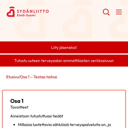
Liity jäseneksi!
Tutustu uuteen terveysalan ammattilaisten verkkosivuun
Etusivu
/
Osa 1 – Testaa taitosi
Osa 1
Tavoitteet
Aineistoon tutustuttuasi tiedät
Millaisia luotettavia sähköisiä terveyspalveluita on, ja