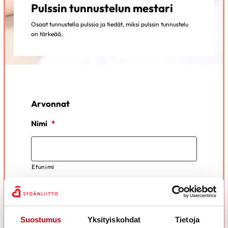
Pulssin tunnustelun mestari
Osaat tunnustella pulssia ja tiedät, miksi pulssin tunnustelu
on tärkeää.
Arvonnat
Nimi
*
Etunimi
Sukunimi
Suostumus
Yksityiskohdat
Tietoja
Puhelin
*