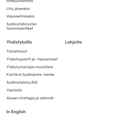
mittaustoiminta
Liity jäseneksi
Vapaaehtoiseksi
Sydänyhdistysten
toimintaesitteet
Yhdistyksille
Lahjoita
Tiistaitiimsit
Yhdistyspostit ja -tapaamiset
Yhdistystoimijan muistilista
Kiertävä Sydänpiste -hanke
Sydänyhdistys365
Viestintä
Alueen strategia ja säännöt
In English