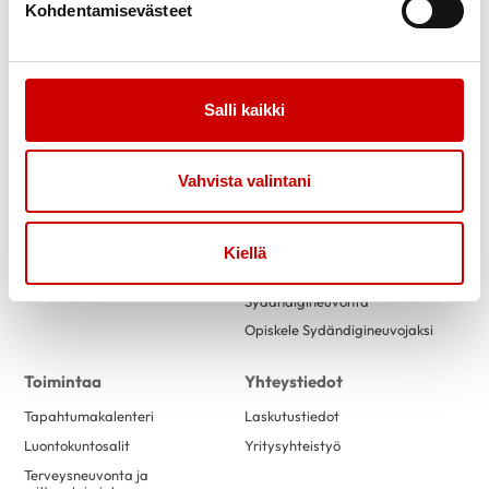
Kohdentamisevästeet
Link to facebook
Link to twitter
Link to instagram
Link to youtube
Salli kaikki
Tietoa
Tukea
Vahvista valintani
Ensitietoa
Kuntoutus
Verenpaine
Verkkoluennot
Uutiset
Vertaistuki
Kiellä
Ammattilaisille
Sydänpiste
Sydändigineuvonta
Opiskele Sydändigineuvojaksi
Toimintaa
Yhteystiedot
Tapahtumakalenteri
Laskutustiedot
Luontokuntosalit
Yritysyhteistyö
Terveysneuvonta ja