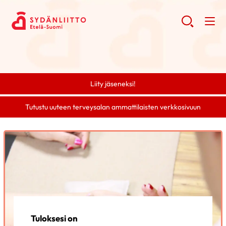
Liity jäseneksi!
Tutustu uuteen terveysalan ammattilaisten verkkosivuun
Tuloksesi on