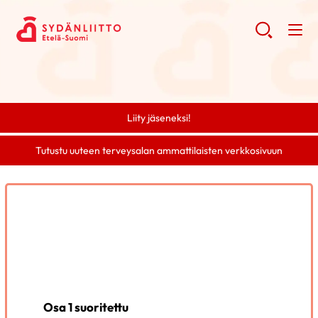
Liity jäseneksi!
Tutustu uuteen terveysalan ammattilaisten verkkosivuun
Osa 1 suoritettu