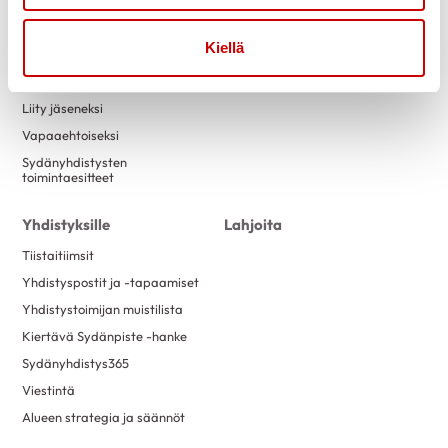
Tapahtumakalenteri
Laskutustiedot
Luontokuntosalit
Yritysyhteistyö
Kiellä
Terveysneuvonta ja
mittaustoiminta
Liity jäseneksi
Vapaaehtoiseksi
Sydänyhdistysten
toimintaesitteet
Yhdistyksille
Lahjoita
Tiistaitiimsit
Yhdistyspostit ja -tapaamiset
Yhdistystoimijan muistilista
Kiertävä Sydänpiste -hanke
Sydänyhdistys365
Viestintä
Alueen strategia ja säännöt