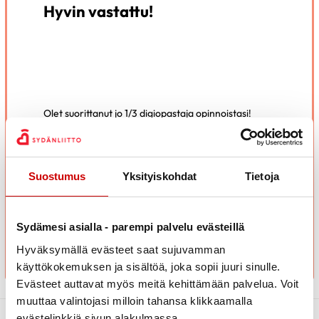
Hyvin vastattu!
Olet suorittanut jo 1/3 digiopastaja opinnoistasi!
Viimeistään nyt on hyvä pitää pieni tauko ja sulatella
oppimaasi.
Kun koet olevasti valmis voit jatkaa osaan 2.
Suostumus
Yksityiskohdat
Tietoja
SIIRRY OSAAN 2
Sydämesi asialla - parempi palvelu evästeillä
Hyväksymällä evästeet saat sujuvamman
käyttökokemuksen ja sisältöä, joka sopii juuri sinulle.
Evästeet auttavat myös meitä kehittämään palvelua. Voit
muuttaa valintojasi milloin tahansa klikkaamalla
evästelinkkiä sivun alakulmassa.