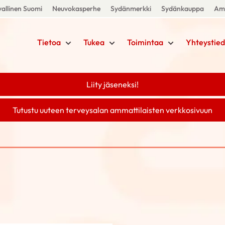
allinen Suomi
Neuvokasperhe
Sydänmerkki
Sydänkauppa
Amm
Tietoa
Tukea
Toimintaa
Yhteystied
Liity jäseneksi!
Tutustu uuteen terveysalan ammattilaisten verkkosivuun