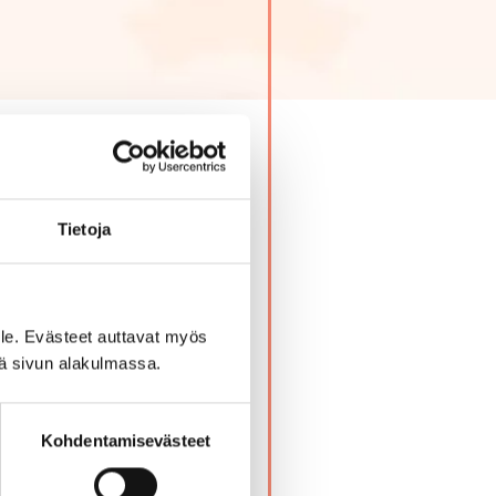
Tietoja
 ja sulatella oppimaasi.
le. Evästeet auttavat myös
iä sivun alakulmassa.
Kohdentamisevästeet