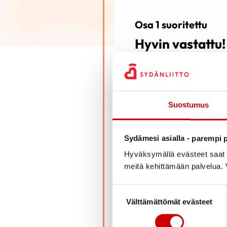
Osa 1 suoritettu
Hyvin vastattu!
Suostumus
Olet suorittanut jo 1/3 di
Sydämesi asialla - parempi p
Kun koet olevasti valmis v
Hyväksymällä evästeet saat s
meitä kehittämään palvelua. V
SIIRRY OSAAN 2
Suostumuksen valinta
Välttämättömät evästeet