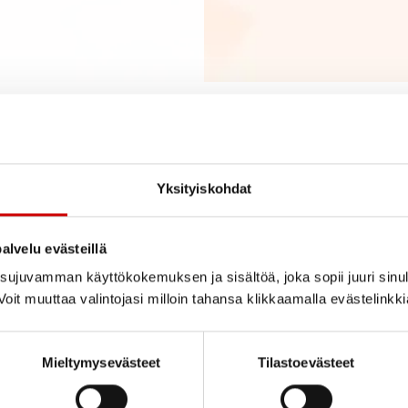
Yksityiskohdat
giopastaja opinnoistasi! Viimeistään nyt on hyvä pitää pieni tauko
alvelu evästeillä
oit jatkaa osaan 2.
ujuvamman käyttökokemuksen ja sisältöä, joka sopii juuri sinul
oit muuttaa valintojasi milloin tahansa klikkaamalla evästelinkk
Mieltymysevästeet
Tilastoevästeet