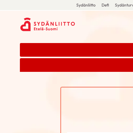
Sydänliitto
Defi
Sydänturv