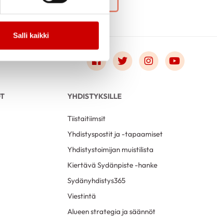
Salli kaikki
Link to facebook
Link to twitter
Link to instagr
Link to 
OT
YHDISTYKSILLE
Tiistaitiimsit
Yhdistyspostit ja -tapaamiset
Yhdistystoimijan muistilista
Kiertävä Sydänpiste -hanke
Sydänyhdistys365
Viestintä
Alueen strategia ja säännöt