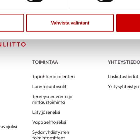
Vahvista valintani
TOIMINTAA
YHTEYSTIED
Tapahtumakalenteri
Laskutustiedot
Luontokuntosalit
Yritysyhteistyö
Terveysneuvonta ja
mittaustoiminta
Liity jäseneksi
Vapaaehtoiseksi
uvojaksi
Sydänyhdistysten
toimintaesitteet