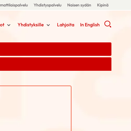
attilaispalvelu
Yhdistyspalvelu
Naisen sydän
Kipinä
ot
Yhdistyksille
Lahjoita
In English