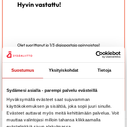
Hyvin vastattu!
Olet suorittanut jo 1/3 digiopastaja opinnoistasi!
Viimeistään nyt on hyvä pitää pieni tauko ja sulatella
oppimaasi.
Kun koet olevasti valmis voit jatkaa osaan 2.
Suostumus
Yksityiskohdat
Tietoja
SIIRRY OSAAN 2
Sydämesi asialla - parempi palvelu evästeillä
Hyväksymällä evästeet saat sujuvamman
käyttökokemuksen ja sisältöä, joka sopii juuri sinulle.
Evästeet auttavat myös meitä kehittämään palvelua. Voit
muuttaa valintojasi milloin tahansa klikkaamalla
evästelinkkiä sivun alakulmassa.