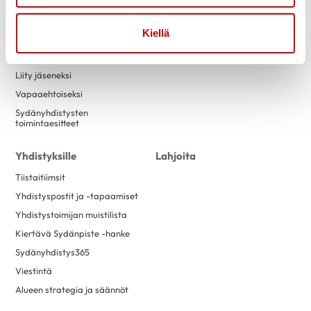
Tapahtumakalenteri
Laskutustiedot
Luontokuntosalit
Yritysyhteistyö
Kiellä
Terveysneuvonta ja
mittaustoiminta
Liity jäseneksi
Vapaaehtoiseksi
Sydänyhdistysten
toimintaesitteet
Yhdistyksille
Lahjoita
Tiistaitiimsit
Yhdistyspostit ja -tapaamiset
Yhdistystoimijan muistilista
Kiertävä Sydänpiste -hanke
Sydänyhdistys365
Viestintä
Alueen strategia ja säännöt