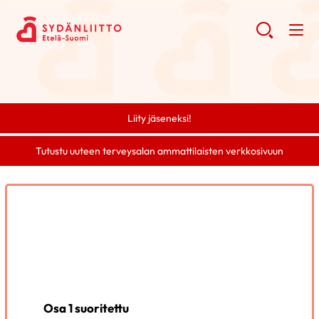
Liity jäseneksi!
Tutustu uuteen terveysalan ammattilaisten verkkosivuun
Osa 1 suoritettu