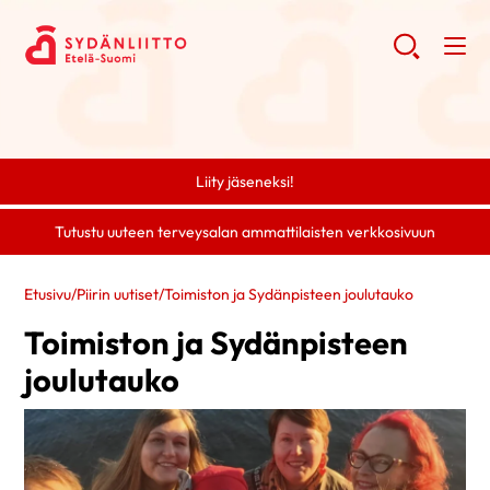
Liity jäseneksi!
Tutustu uuteen terveysalan ammattilaisten verkkosivuun
Etusivu
/
Piirin uutiset
/
Toimiston ja Sydänpisteen joulutauko
Toimiston ja Sydänpisteen
joulutauko