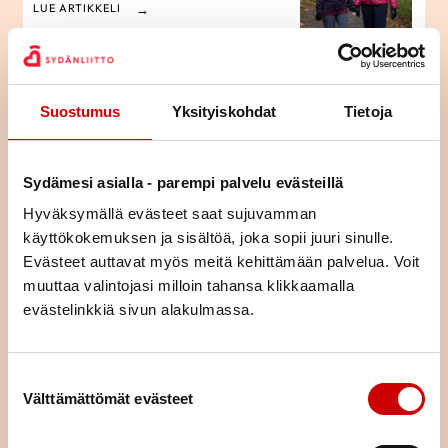
LUE ARTIKKELI
Terveysmittauksia Kampin
palvelukeskuksessa
Suostumus
Yksityiskohdat
Tietoja
LUE ARTIKKELI
Sydämesi asialla - parempi palvelu evästeillä
Kolesterolikoulu
Hyväksymällä evästeet saat sujuvamman
käyttökokemuksen ja sisältöä, joka sopii juuri sinulle.
Evästeet auttavat myös meitä kehittämään palvelua. Voit
LUE IDEAKORTTI
muuttaa valintojasi milloin tahansa klikkaamalla
evästelinkkiä sivun alakulmassa.
Verenpainekoulu 5. tapaaminen
- Nuku ja rentoudu
Suostumuksen valinta
Välttämättömät evästeet
LUE IDEAKORTTI