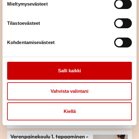
Mieltymysevästeet
Verenpainekoulu 4. tapaaminen
- Vain otettu lääke auttaa
Tilastoevästeet
LUE IDEAKORTTI
Kohdentamisevästeet
Verenpainekoulu 3. tapaaminen
- Syö paineesi alas
Salli kaikki
LUE IDEAKORTTI
Vahvista valintani
Verenpainekoulu 2. tapaaminen
- Liike on lääke
Kiellä
LUE IDEAKORTTI
Verenpainekoulu 1. tapaaminen -