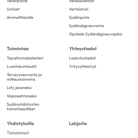
Verenpaine
Verkkoluennot
Uutiset
Vertaistuki
Ammattilaisille
Sydänpiste
Sydändigineuvonta
Opiskele Sydändigineuvojaksi
Toimintaa
Yhteystiedot
Tapahtumakalenteri
Laskutustiedot
Luontokuntosalit
Yritysyhteistyö
Terveysneuvonta ja
mittaustoiminta
Liity jäseneksi
Vapaaehtoiseksi
Sydänyhdistysten
toimintaesitteet
Yhdistyksille
Lahjoita
Tiistaitiimsit