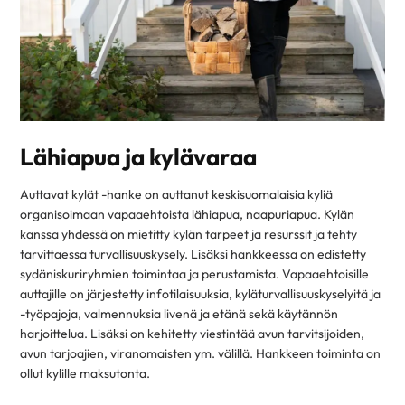
Lähiapua ja kylävaraa
Auttavat kylät -hanke on auttanut keskisuomalaisia kyliä
organisoimaan vapaaehtoista lähiapua, naapuriapua. Kylän
kanssa yhdessä on mietitty kylän tarpeet ja resurssit ja tehty
tarvittaessa turvallisuuskysely. Lisäksi hankkeessa on edistetty
sydäniskuriryhmien toimintaa ja perustamista. Vapaaehtoisille
auttajille on järjestetty infotilaisuuksia, kyläturvallisuuskyselyitä ja
-työpajoja, valmennuksia livenä ja etänä sekä käytännön
harjoittelua. Lisäksi on kehitetty viestintää avun tarvitsijoiden,
avun tarjoajien, viranomaisten ym. välillä. Hankkeen toiminta on
ollut kylille maksutonta.