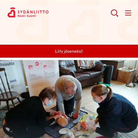
Liity jäseneksi!