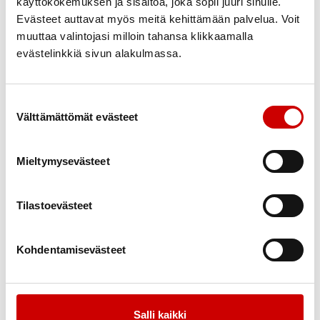
käyttökokemuksen ja sisältöä, joka sopii juuri sinulle.
Evästeet auttavat myös meitä kehittämään palvelua. Voit
muuttaa valintojasi milloin tahansa klikkaamalla
evästelinkkiä sivun alakulmassa.
Suostumuksen valinta
Välttämättömät evästeet
Tietoa ja tarinaa
Mieltymysevästeet
kyläturvallisuudesta. Auttavat
kylät -päätöswebinaari 1.12.2022
Tilastoevästeet
Kiitos kaikille osallistujille, niin puhujille kuin kuuntelijoillekin.
Webinaarissa oli monta osuvaa, kokemuksesta kumpuavaa
Kohdentamisevästeet
huomiota muidenkin hyödynnettäviksi. Ohjelman löydät
webinaarin kotisivulta
www.sydan.fi/keskisuomi/kylaturvallisuuswebinaari.
Webinaarin esityksiä
:
Salli kaikki