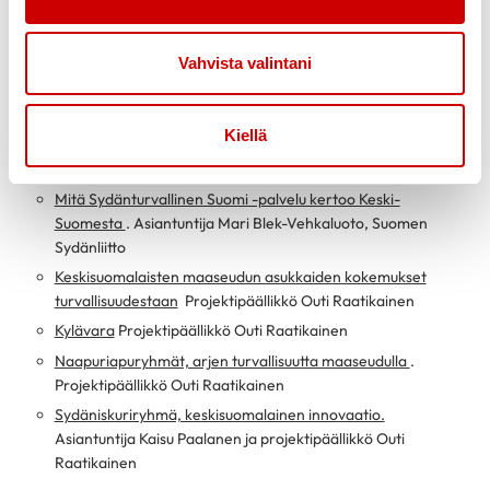
Tervetuloa.
Toiminnanjohtaja Kristiina Pigg, Keski-Suomen
sydänpiiri ry
Vahvista valintani
Kokonaisturvallisuus
, Ylitarkastaja Mari Kyllönen, Länsi- ja
Sisä-Suomen aluehallintovirasto
Miten kyläturvallisuutta kehitetään valtakunnallisesti
.
Kiellä
Projektipäällikkö Pekka Rintala, Kyläturvallisuus 2025-
hanke, Suomen Kylät ry
Mitä Sydänturvallinen Suomi -palvelu kertoo Keski-
Suomesta
. Asiantuntija Mari Blek-Vehkaluoto, Suomen
Sydänliitto
Keskisuomalaisten maaseudun asukkaiden kokemukset
turvallisuudestaan
Projektipäällikkö Outi Raatikainen
Kylävara
Projektipäällikkö Outi Raatikainen
Naapuriapuryhmät, arjen turvallisuutta maaseudulla
.
Projektipäällikkö Outi Raatikainen
Sydäniskuriryhmä, keskisuomalainen innovaatio.
Asiantuntija Kaisu Paalanen ja projektipäällikkö Outi
Raatikainen