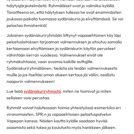
hälytysjärjestelmästä. Ryhmäläiset ovat jo valmiiksi kylällä.
Tavoitteena on, että hälytyksen tullessa he ovat ensimmäisten
joukossa paikalla tuomassa sydäniskuria ja elvyttämässä. Se voi
pelastaa ihmishenkiä!
Jokainen sydäniskuriryhmään liittynyt vapaaehtoinen käy läpi
pelastuslaitoksen tarjoaman valmennuksen ja sitoutuu samalla
kertaamaan elvyttämisen ja sydäniskurin käytön perusteet
vähintään kerran vuodessa. Valmennukset eivät ole
ryhmäkohtaisia, vaan avoimia kaikille auttajille.
Sydäniskuriryhmäläinen, tiedota siis teidän valmennuksesta
muille ja jos itseltäsi oman alueen kertaus jäi väliin, osallistu
naapurin valmennukseen!
Lue lisää
sydäniskuriryhmistä
: miten ne toimivat ja miten
sellaisen voisi perustaa.
Ryhmät voivat halutessaan toimia yhteistyössä esimerkiksi eri
viranomaisten, SPR:n ja vapaaehtoisen pelastuspalvelun
Vapepan kanssa. Näiden kautta kylälle saadaan hyvää
osaamista sekä tukea ja koulutusta myös hankkeen jälkeen.