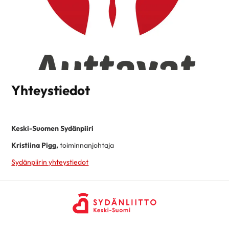
Yhteystiedot
Keski-Suomen Sydänpiiri
Kristiina Pigg,
toiminnanjohtaja
Sydänpiirin yhteystiedot