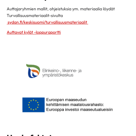
Auttajaryhmien mallit, ohjeistuksia ym. materiaalia löydät
Turvallisuusmateriaalit-sivulta
sydan.fi/keskisuomi/turvallisuusmateriaalit
Auttavat kylät -loppuraportti