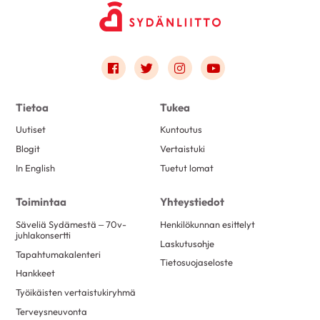
Link to facebook
Link to twitter
Link to instagram
Link to youtube
Tietoa
Tukea
Uutiset
Kuntoutus
Blogit
Vertaistuki
In English
Tuetut lomat
Toimintaa
Yhteystiedot
Säveliä Sydämestä – 70v-
Henkilökunnan esittelyt
juhlakonsertti
Laskutusohje
Tapahtumakalenteri
Tietosuojaseloste
Hankkeet
Työikäisten vertaistukiryhmä
Terveysneuvonta