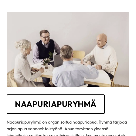
NAAPURIAPURYHMÄ
Naapuriapuryhmä on organisoitua naapuriapua. Ryhmä tarjoaa
arjen apua vapaaehtoistyönä. Apua tarvitaan yleensä
lyhytaikaisissa tilanteissa erityisesti silloin, kun muuta apua ei ole