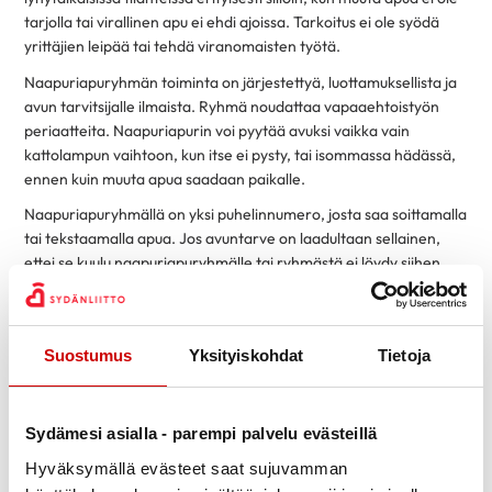
tarjolla tai virallinen apu ei ehdi ajoissa. Tarkoitus ei ole syödä
yrittäjien leipää tai tehdä viranomaisten työtä. ​
Naapuriapuryhmän toiminta on järjestettyä, luottamuksellista ja
avun tarvitsijalle ilmaista. Ryhmä noudattaa vapaaehtoistyön
periaatteita. Naapuriapurin voi pyytää avuksi vaikka vain
kattolampun vaihtoon, kun itse ei pysty, tai isommassa hädässä,
ennen kuin muuta apua saadaan paikalle.
Naapuriapuryhmällä on yksi puhelinnumero, josta saa soittamalla
tai tekstaamalla apua. Jos avuntarve on laadultaan sellainen,
ettei se kuulu naapuriapuryhmälle tai ryhmästä ei löydy siihen
apua, avun pyytäjä ohjataan muihin palveluihin. Lue
naapuriapuryhmästä lisää osoitteessa
www.sydan.fi/keskisuomi/naapuriapuryhma
Suostumus
Yksityiskohdat
Tietoja
Sydämesi asialla - parempi palvelu evästeillä
Hyväksymällä evästeet saat sujuvamman