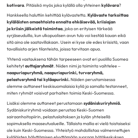
kotivara
. Pitäisikö myös joka kylällä olla yhteinen
kylävara
?
Hankkeella haluttiin kehittää kylävastetta.
Kylävaste
tarkoittaa
kyläläisten omaehtoista ennalta ehkäisevää, kriisiajan
ja kriisin jälkeistä toimintaa
, joka on erityisen tärkeää
syrjäseuduilla, kun ulkopuolisen avun tulo voi kestää kauan eikä
sitä aina ole saatavillakaan. Usein ei kyse ole edes kriisistä, vaan
tavallisista arjen tilanteista, joissa tarvitaan apua.
Yhtenä vastauksena tähän tarpeeseen ovat eri puolilla Suomea
kehitetyt
auttajaryhmät
. Niiden nimi ja toiminta vaihtelee –
naapuriapuryhmä, naapuriapurinki, turvaryhmä,
pelastusryhmä tai kyläapurinki.
Näiden perustamisessa
olemme auttaneet keskisuomalaisia kyliä ja samalla testanneet,
miten ryhmät voisivat parhaiten toimia Keski-Suomessa.
Lisäksi olemme auttaneet perustamaan
sydäniskuriryhmiä.
Sydäniskuriryhmä voidaan perustaa Keski-Suomen
sairaanhoitopiirin, pelastuslaitoksen ja kylän yhteisellä
sopimuksella maaseutualueille. Tällaista mallia ei vielä toistaiseksi
ole kuin Keski-Suomessa. Yhteistyö mahdollistaa valmennettujen
kyläläisten hälyttämisen elvyttämään suoraan hätäkeskuksen