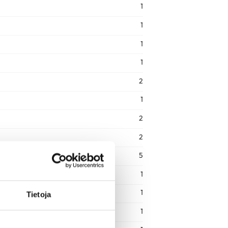
1
1
1
1
2
1
2
2
5
1
1
Tietoja
1