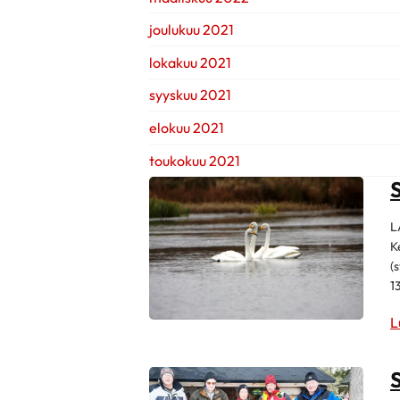
joulukuu 2021
lokakuu 2021
syyskuu 2021
elokuu 2021
toukokuu 2021
L
K
(
1
L
S