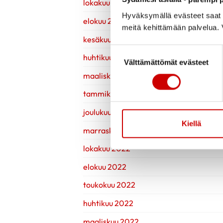
lokakuu 2023
Hyväksymällä evästeet saat s
elokuu 2023
meitä kehittämään palvelua. V
kesäkuu 2023
Suostumuksen valinta
huhtikuu 2023
Välttämättömät evästeet
maaliskuu 2023
tammikuu 2023
joulukuu 2022
Kiellä
marraskuu 2022
lokakuu 2022
elokuu 2022
toukokuu 2022
huhtikuu 2022
maaliskuu 2022