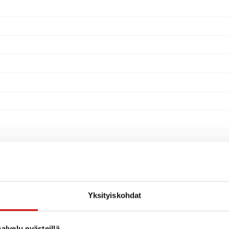
Yksityiskohdat
alvelu evästeillä