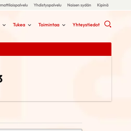
attilaispalvelu
Yhdistyspalvelu
Naisen sydän
Kipinä
Tukea
Toimintaa
Yhteystiedot
3