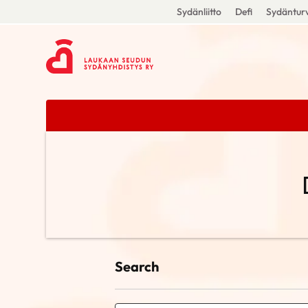
Sydänliitto
Defi
Sydänturv
Search