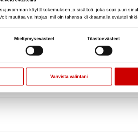
ujuvamman käyttökokemuksen ja sisältöä, joka sopii juuri sinul
oit muuttaa valintojasi milloin tahansa klikkaamalla evästelinkk
Mieltymysevästeet
Tilastoevästeet
Vahvista valintani