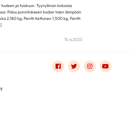
tuuleen ja tuiskuun. Tyynyliinan kokoisia
essa. Paluu punnitukseen kodan tulen lämpöön
ikka 2,180 kg, Pentti Kettunen 1,500 kg, Pentti
]
15.4.2023
Link to facebook
Link to twitter
Link to instagr
Link to 
OT