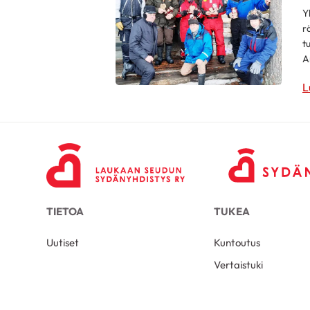
Y
r
t
A
L
TIETOA
TUKEA
Uutiset
Kuntoutus
Vertaistuki