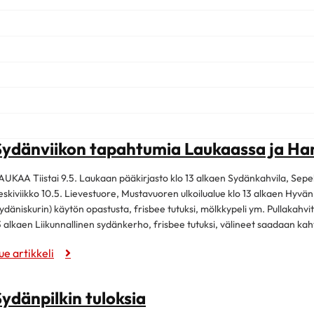
Sydänviikon tapahtumia Laukaassa ja Ha
AUKAA Tiistai 9.5. Laukaan pääkirjasto klo 13 alkaen Sydänkahvila, Sepelv
eskiviikko 10.5. Lievestuore, Mustavuoren ulkoilualue klo 13 alkaen Hyvän m
sydäniskurin) käytön opastusta, frisbee tutuksi, mölkkypeli ym. Pullakahvit
3 alkaen Liikunnallinen sydänkerho, frisbee tutuksi, välineet saadaan kahv
ue artikkeli
ydänpilkin tuloksia