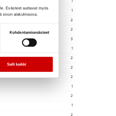
1
le. Evästeet auttavat myös
1
iä sivun alakulmassa.
2
2
Kohdentamisevästeet
3
1
2
Salli kaikki
2
2
1
2
1
2