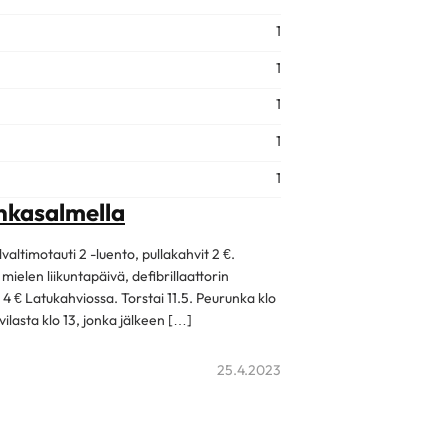
1
1
1
1
1
nkasalmella
altimotauti 2 -luento, pullakahvit 2 €.
ielen liikuntapäivä, defibrillaattorin
 4 € Latukahviossa. Torstai 11.5. Peurunka klo
ilasta klo 13, jonka jälkeen […]
25.4.2023