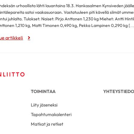
hdeksän urhoollista lähti lauantaina 18.3. Hankasalmen Kynsiveden jäälle 
äntälepareita satoi vaakasuoraan. Vastatuuleen piti kävellä silmät umm
untui juhlalta. Tulokset: Naiset: Pirjo Anttonen 1,230 kg Miehet: Antti Hint
nttonen 1,210 kg, Matti Timonen 0,490 kg, Pekka Lampinen 0,290 kg […
ue artikkeli
TOIMINTAA
YHTEYSTIED
Liity jäseneksi
Tapahtumakalenteri
Matkat ja retket