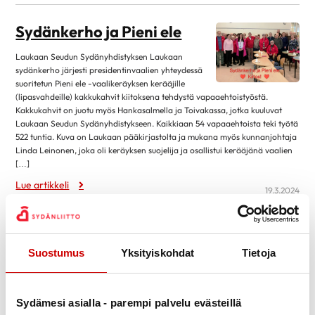
helmikuu 2026
1
Sydänkerho ja Pieni ele
joulukuu 2025
1
Laukaan Seudun Sydänyhdistyksen Laukaan
elokuu 2025
1
sydänkerho järjesti presidentinvaalien yhteydessä
toukokuu 2025
1
suoritetun Pieni ele -vaalikeräyksen kerääjille
(lipasvahdeille) kakkukahvit kiitoksena tehdystä vapaaehtoistyöstä.
huhtikuu 2025
2
Kakkukahvit on juotu myös Hankasalmella ja Toivakassa, jotka kuuluvat
maaliskuu 2025
1
Laukaan Seudun Sydänyhdistykseen. Kaikkiaan 54 vapaaehtoista teki työtä
522 tuntia. Kuva on Laukaan pääkirjastolta ja mukana myös kunnanjohtaja
helmikuu 2025
1
Linda Leinonen, joka oli keräyksen suojelija ja osallistui kerääjänä vaalien
[…]
tammikuu 2025
1
Lue artikkeli
joulukuu 2024
1
19.3.2024
syyskuu 2024
2
Sydänpilkin tulokset
heinäkuu 2024
1
Iso-Hirvasella 15.3.2024 pidetyn sydänpilkin
Suostumus
Yksityiskohdat
Tietoja
kesäkuu 2024
2
tulokset grammoina: Miehet Taisto Kuniala 2117
Pentti Kettunen 1062 Antti Hintikka 461 Matti
toukokuu 2024
2
Timonen 447 Pentti Anttonen 75 Ilkka Kivioja 45 Raimo
maaliskuu 2024
5
Ahonen 25 Naiset Eija Manninen 420 Suurimman kalan pilkki
Sydämesi asialla - parempi palvelu evästeillä
Matti Timonen, ahven 84 g Kuvassa takana seisomassa Taisto Kuniala,