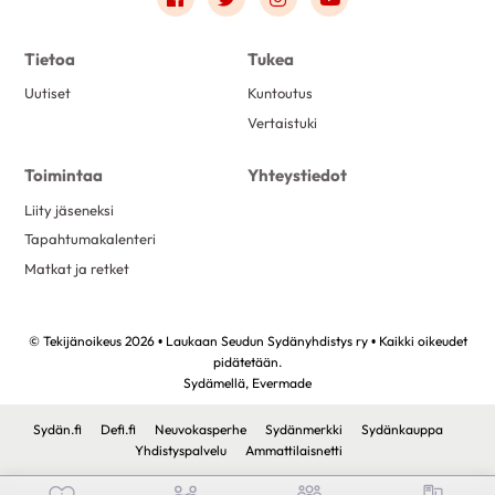
Tietoa
Tukea
Uutiset
Kuntoutus
Vertaistuki
Toimintaa
Yhteystiedot
Liity jäseneksi
Tapahtumakalenteri
Matkat ja retket
© Tekijänoikeus 2026 • Laukaan Seudun Sydänyhdistys ry • Kaikki oikeudet
pidätetään.
Sydämellä,
Evermade
Sydän.fi
Defi.fi
Neuvokasperhe
Sydänmerkki
Sydänkauppa
Yhdistyspalvelu
Ammattilaisnetti