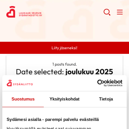
Liity jäseneksi!
1 posts found.
Date selected:
joulukuu 2025
Clear search
Suostumus
Yksityiskohdat
Tietoja
Search
Search
Categories
Sydämesi asialla - parempi palvelu evästeillä
Ei kategorioita
Archive
Hyväksymällä evästeet saat sujuvamman