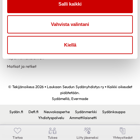
tammikuu 2024
1
Salli kaikki
Tietoa
Tukea
joulukuu 2023
1
Uutiset
Kuntoutus
marraskuu 2023
1
Vahvista valintani
Vertaistuki
lokakuu 2023
1
Toimintaa
Yhteystiedot
elokuu 2023
1
Kiellä
Liity jäseneksi
kesäkuu 2023
2
Tapahtumakalenteri
huhtikuu 2023
2
Matkat ja retket
maaliskuu 2023
3
tammikuu 2023
1
© Tekijänoikeus 2026 • Laukaan Seudun Sydänyhdistys ry • Kaikki oikeudet
joulukuu 2022
2
pidätetään.
Sydämellä,
Evermade
marraskuu 2022
2
lokakuu 2022
2
Sydän.fi
Defi.fi
Neuvokasperhe
Sydänmerkki
Sydänkauppa
Yhdistyspalvelu
Ammattilaisnetti
elokuu 2022
1
toukokuu 2022
2
Tietoa
Tukea
Liity jäseneksi
Yhteystiedot
huhtikuu 2022
1