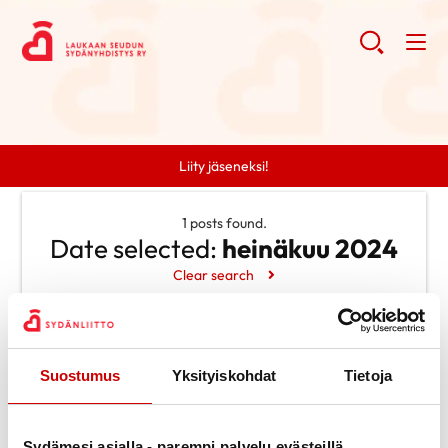
Liity jäseneksi!
1 posts found.
Date selected:
heinäkuu 2024
Clear search
Search
Suostumus
Yksityiskohdat
Tietoja
Search
Categories
Ei kategorioita
Archive
Sydämesi asialla - parempi palvelu evästeillä