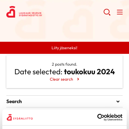
Liity jäseneksi!
2 posts found.
Date selected:
toukokuu 2024
Clear search
Search
Search
Categories
Ei kategorioita
Archive