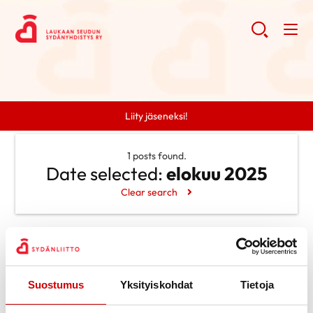
Liity jäseneksi!
1 posts found.
Date selected:
elokuu 2025
Clear search
Search
Search
Categories
Suostumus
Yksityiskohdat
Tietoja
Ei kategorioita
Archive