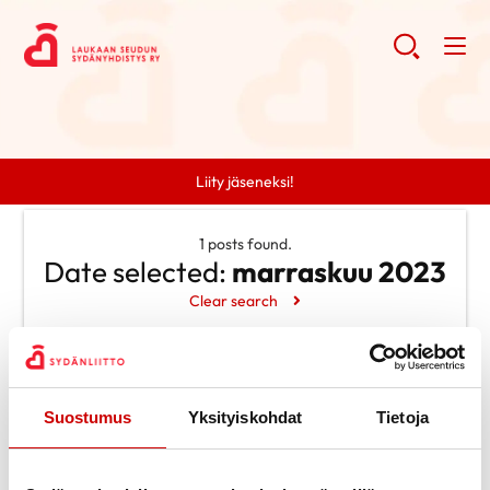
Liity jäseneksi!
1 posts found.
Date selected:
marraskuu 2023
Clear search
Search
Suostumus
Yksityiskohdat
Tietoja
Search
Categories
Ei kategorioita
Archive