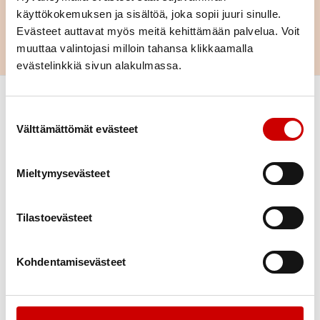
käyttökokemuksen ja sisältöä, joka sopii juuri sinulle.
Evästeet auttavat myös meitä kehittämään palvelua. Voit
muuttaa valintojasi milloin tahansa klikkaamalla
evästelinkkiä sivun alakulmassa.
Suostumuksen valinta
Välttämättömät evästeet
Sydäntietoa
Asiakkaan motivointi
Mieltymysevästeet
Kokemustoiminta
Kurssit
Tilastoevästeet
Kuntoutus
Liikunta
Kohdentamisevästeet
Ravitsemus
Vertaistuki
Ohjaussisällöt
Materiaalit