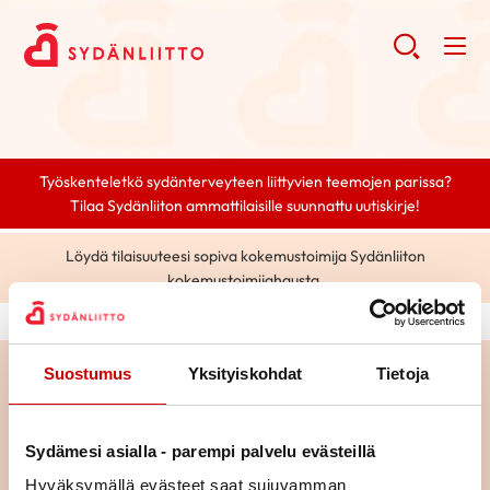
Työskenteletkö sydänterveyteen liittyvien teemojen parissa?
Tilaa Sydänliiton ammattilaisille suunnattu uutiskirje!
Löydä tilaisuuteesi sopiva kokemustoimija Sydänliiton
kokemustoimijahausta.
Suostumus
Yksityiskohdat
Tietoja
Haku
Sydämesi asialla - parempi palvelu evästeillä
Haku
Hyväksymällä evästeet saat sujuvamman