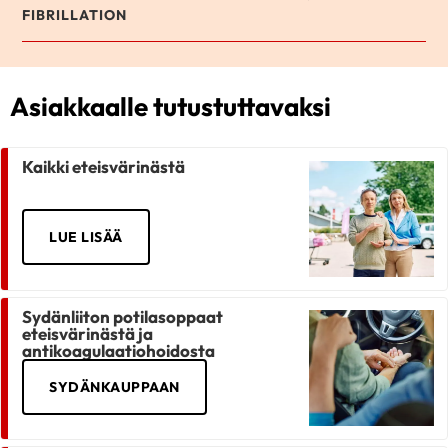
FIBRILLATION
Asiakkaalle tutustuttavaksi
Kaikki eteisvärinästä
LUE LISÄÄ
Sydänliiton potilasoppaat
eteisvärinästä ja
antikoagulaatiohoidosta
SYDÄNKAUPPAAN