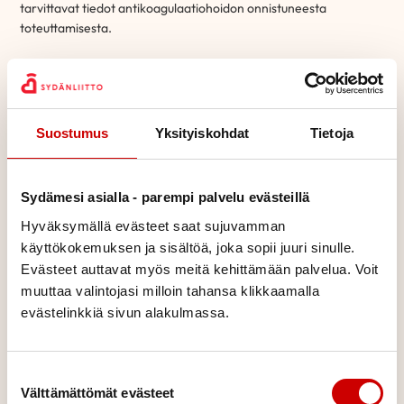
tarvittavat tiedot antikoagulaatiohoidon onnistuneesta
toteuttamisesta.
ETEISVÄRINÄPOTILAAN ANTIKOAGULAATIOHOITO
ETEISVÄRINÄPOTILAAN HOIDOSSA KÄYTETTÄVÄT
Suostumus
Yksityiskohdat
Tietoja
ANTIKOAGULANTIT
Sydämesi asialla - parempi palvelu evästeillä
ANTIKOAGULAATIOHOIDON OHJAUS
Hyväksymällä evästeet saat sujuvamman
käyttökokemuksen ja sisältöä, joka sopii juuri sinulle.
ETEISKORVAKKEEN KATETRISULKU
Evästeet auttavat myös meitä kehittämään palvelua. Voit
muuttaa valintojasi milloin tahansa klikkaamalla
evästelinkkiä sivun alakulmassa.
Suostumuksen valinta
Välttämättömät evästeet