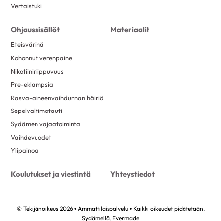
Vertaistuki
Ohjaussisällöt
Materiaalit
Eteisvärinä
Kohonnut verenpaine
Nikotiiniriippuvuus
Pre-eklampsia
Rasva-aineenvaihdunnan häiriö
Sepelvaltimotauti
Sydämen vajaatoiminta
Vaihdevuodet
Ylipainoa
Koulutukset ja viestintä
Yhteystiedot
© Tekijänoikeus 2026 • Ammattilaispalvelu • Kaikki oikeudet pidätetään.
Sydämellä,
Evermade