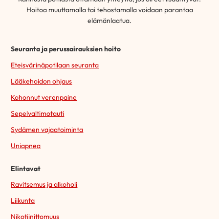
Hoitoa muuttamalla tai tehostamalla voidaan parantaa
elämänlaatua.
Seuranta ja perussairauksien hoito
Eteisvärinäpotilaan seuranta
Lääkehoidon ohjaus
Kohonnut verenpaine
Sepelvaltimotauti
Sydämen vajaatoiminta
Uniapnea
Elintavat
Ravitsemus ja alkoholi
Liikunta
Nikotiinittomuus