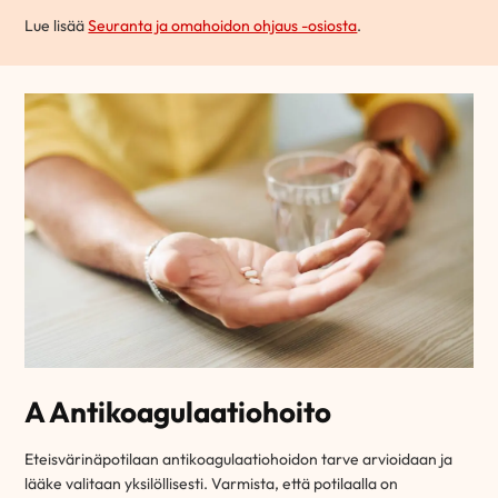
Lue lisää
Seuranta ja omahoidon ohjaus -osiosta
.
A Antikoagulaatiohoito
Eteisvärinäpotilaan antikoagulaatiohoidon tarve arvioidaan ja
lääke valitaan yksilöllisesti. Varmista, että potilaalla on