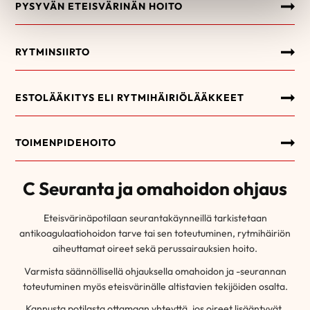
PYSYVÄN ETEISVÄRINÄN HOITO
RYTMINSIIRTO
ESTOLÄÄKITYS ELI RYTMIHÄIRIÖLÄÄKKEET
TOIMENPIDEHOITO
C Seuranta ja omahoidon ohjaus
Eteisvärinäpotilaan seurantakäynneillä tarkistetaan
antikoagulaatiohoidon tarve tai sen toteutuminen, rytmihäiriön
aiheuttamat oireet sekä perussairauksien hoito.
Varmista säännöllisellä ohjauksella omahoidon ja -seurannan
toteutuminen myös eteisvärinälle altistavien tekijöiden osalta.
Kannusta potilasta ottamaan yhteyttä, jos oireet lisääntyvät.