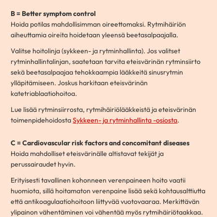
B = Better symptom control
Hoida potilas mahdollisimman oireettomaksi. Rytmihäiriön
aiheuttamia oireita hoidetaan yleensä beetasalpaajalla.
Valitse hoitolinja (sykkeen- ja rytminhallinta). Jos valitset
rytminhallintalinjan, saatetaan tarvita eteisvärinän rytminsiirto
sekä beetasalpaajaa tehokkaampia lääkkeitä sinusrytmin
ylläpitämiseen. Joskus harkitaan eteisvärinän
katetriablaatiohoitoa.
Lue lisää rytminsiirrosta, rytmihäiriölääkkeistä ja eteisvärinän
toimenpidehoidosta
Sykkeen- ja rytminhallinta -osiosta
.
C = Cardiovascular risk factors and concomitant diseases
Hoida mahdolliset eteisvärinälle altistavat tekijät ja
perussairaudet hyvin.
Erityisesti tavallinen kohonneen verenpaineen hoito vaatii
huomiota, sillä hoitamaton verenpaine lisää sekä kohtausalttiutta
että antikoagulaatiohoitoon liittyvää vuotovaaraa. Merkittävän
ylipainon vähentäminen voi vähentää myös rytmihäiriötaakkaa.