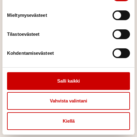
Mieltymysevästeet
Tilastoevästeet
Kohdentamisevästeet
B Sykkeen- ja rytminhallinta
Sykkeenhallinta tarkoittaa pysyvää eteisvärinää ja syketason
Salli kaikki
säätämistä sopivaksi lääkkeiden avulla.
Jos hoitolinjaksi valitaan
rytminhallinta, sinusrytmi pyritään palauttamaan rytminsiirrolla
ja estämään eteisvärinää lääkkeiden ja/tai toimenpiteiden
Vahvista valintani
avulla.
HOITOLINJAN VALINTA
Kiellä