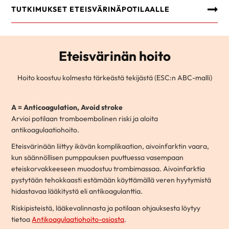
TUTKIMUKSET ETEISVÄRINÄPOTILAALLE
Eteisvärinän hoito
Hoito koostuu kolmesta tärkeästä tekijästä (ESC:n ABC-malli)
A = Anticoagulation, Avoid stroke
Arvioi potilaan tromboembolinen riski ja aloita
antikoagulaatiohoito.
Eteisvärinään liittyy ikävän komplikaation, aivoinfarktin vaara,
kun säännöllisen pumppauksen puuttuessa vasempaan
eteiskorvakkeeseen muodostuu trombimassaa. Aivoinfarktia
pystytään tehokkaasti estämään käyttämällä veren hyytymistä
hidastavaa lääkitystä eli antikoagulanttia.
Riskipisteistä, lääkevalinnasta ja potilaan ohjauksesta löytyy
tietoa
Antikoagulaatiohoito-osiosta
.