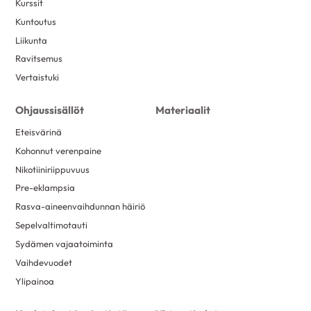
Kurssit
Kuntoutus
Liikunta
Ravitsemus
Vertaistuki
Ohjaussisällöt
Materiaalit
Eteisvärinä
Kohonnut verenpaine
Nikotiiniriippuvuus
Pre-eklampsia
Rasva-aineenvaihdunnan häiriö
Sepelvaltimotauti
Sydämen vajaatoiminta
Vaihdevuodet
Ylipainoa