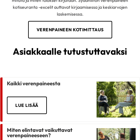
mitata ja miten tulokset kirjataan. Sydänliiton verenpaineen
kotiseuranta -excelit auttavat kirjaamisessa ja keskiarvojen
laskemisessa.
VERENPAINEEN KOTIMITTAUS
Asiakkaalle tutustuttavaksi
Kaikki verenpaineesta
LUE LISÄÄ
Miten elintavat vaikuttavat
verenpaineeseen?