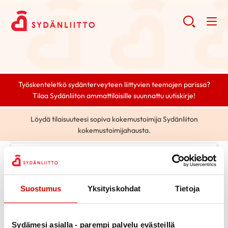
Työskenteletkö sydänterveyteen liittyvien teemojen parissa?
Tilaa Sydänliiton ammattilaisille suunnattu uutiskirje!
Löydä tilaisuuteesi sopiva kokemustoimija Sydänliiton
kokemustoimijahausta.
0 posts found.
Tag selected:
elintavat
Clear search
Suostumus
Yksityiskohdat
Tietoja
Search
Sydämesi asialla - parempi palvelu evästeillä