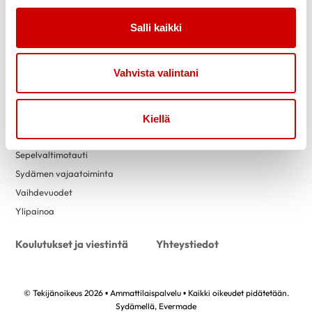
Vertaistuki
Salli kaikki
Ohjaussisällöt
Materiaalit
Eteisvärinä
Vahvista valintani
Kohonnut verenpaine
Nikotiiniriippuvuus
Pre-eklampsia
Kiellä
Rasva-aineenvaihdunnan häiriö
Sepelvaltimotauti
Sydämen vajaatoiminta
Vaihdevuodet
Ylipainoa
Koulutukset ja viestintä
Yhteystiedot
© Tekijänoikeus 2026 • Ammattilaispalvelu • Kaikki oikeudet pidätetään.
Sydämellä,
Evermade