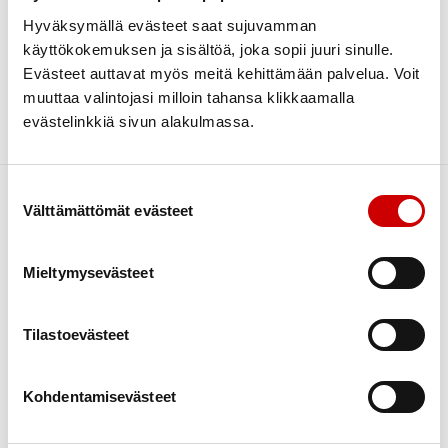
Hyväksymällä evästeet saat sujuvamman
Search
Categories
käyttökokemuksen ja sisältöä, joka sopii juuri sinulle.
Uncategorized @fi
Evästeet auttavat myös meitä kehittämään palvelua. Voit
Archive
muuttaa valintojasi milloin tahansa klikkaamalla
helmikuu 2023
1
evästelinkkiä sivun alakulmassa.
Sorry, no posts matched your criteria.
maaliskuu 2021
1
Suostumuksen valinta
Välttämättömät evästeet
Mieltymysevästeet
Sydäntietoa
Asiakkaan motivointi
Kokemustoiminta
Tilastoevästeet
Kurssit
Kuntoutus
Kohdentamisevästeet
Liikunta
Ravitsemus