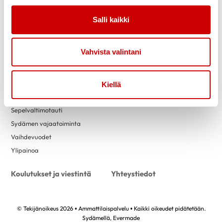
Vertaistuki
Salli kaikki
Ohjaussisällöt
Materiaalit
Eteisvärinä
Vahvista valintani
Kohonnut verenpaine
Nikotiiniriippuvuus
Pre-eklampsia
Kiellä
Rasva-aineenvaihdunnan häiriö
Sepelvaltimotauti
Sydämen vajaatoiminta
Vaihdevuodet
Ylipainoa
Koulutukset ja viestintä
Yhteystiedot
© Tekijänoikeus 2026 • Ammattilaispalvelu • Kaikki oikeudet pidätetään.
Sydämellä,
Evermade