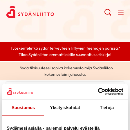
Työskenteletkö sydänterveyteen liittyvien teemojen parissa?
Tilaa Sydänliiton ammattilaisille suunnattu uutiskirje!
Löydä tilaisuuteesi sopiva kokemustoimija Sydänliiton
kokemustoimijahausta.
0 posts found.
Tag selected:
ohjaus
Clear search
Suostumus
Yksityiskohdat
Tietoja
Search
Sydämesi asialla - parempi palvelu evästeillä