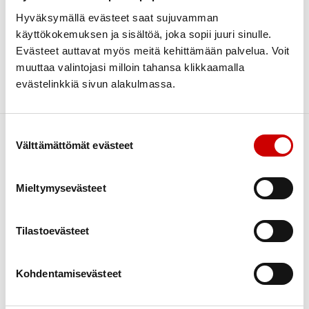
Hyväksymällä evästeet saat sujuvamman
Search
Categories
käyttökokemuksen ja sisältöä, joka sopii juuri sinulle.
Uncategorized @fi
Evästeet auttavat myös meitä kehittämään palvelua. Voit
Archive
muuttaa valintojasi milloin tahansa klikkaamalla
helmikuu 2023
1
evästelinkkiä sivun alakulmassa.
Sorry, no posts matched your criteria.
maaliskuu 2021
1
Suostumuksen valinta
Välttämättömät evästeet
Mieltymysevästeet
Sydäntietoa
Asiakkaan motivointi
Kokemustoiminta
Tilastoevästeet
Kurssit
Kuntoutus
Kohdentamisevästeet
Liikunta
Ravitsemus