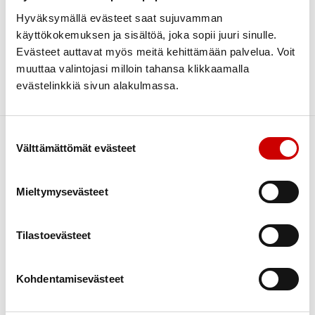
Hyväksymällä evästeet saat sujuvamman
Search
Categories
käyttökokemuksen ja sisältöä, joka sopii juuri sinulle.
Uncategorized @fi
Evästeet auttavat myös meitä kehittämään palvelua. Voit
Archive
muuttaa valintojasi milloin tahansa klikkaamalla
helmikuu 2023
1
evästelinkkiä sivun alakulmassa.
Sorry, no posts matched your criteria.
maaliskuu 2021
1
Suostumuksen valinta
Välttämättömät evästeet
Mieltymysevästeet
Sydäntietoa
Asiakkaan motivointi
Kokemustoiminta
Tilastoevästeet
Kurssit
Kuntoutus
Kohdentamisevästeet
Liikunta
Ravitsemus