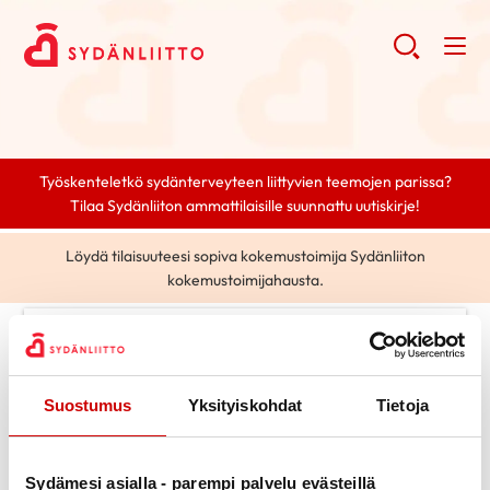
Työskenteletkö sydänterveyteen liittyvien teemojen parissa?
Tilaa Sydänliiton ammattilaisille suunnattu uutiskirje!
Löydä tilaisuuteesi sopiva kokemustoimija Sydänliiton
kokemustoimijahausta.
0 posts found.
Tag selected:
painonhallinta
Clear search
Suostumus
Yksityiskohdat
Tietoja
Search
Sydämesi asialla - parempi palvelu evästeillä