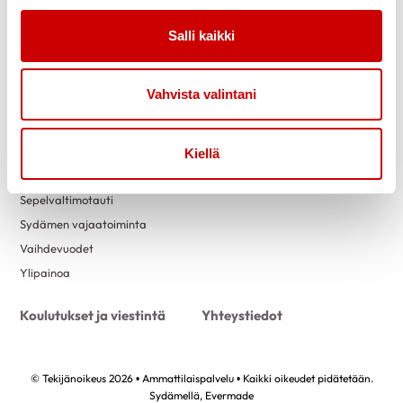
Vertaistuki
Salli kaikki
Ohjaussisällöt
Materiaalit
Eteisvärinä
Vahvista valintani
Kohonnut verenpaine
Nikotiiniriippuvuus
Pre-eklampsia
Kiellä
Rasva-aineenvaihdunnan häiriö
Sepelvaltimotauti
Sydämen vajaatoiminta
Vaihdevuodet
Ylipainoa
Koulutukset ja viestintä
Yhteystiedot
© Tekijänoikeus 2026 • Ammattilaispalvelu • Kaikki oikeudet pidätetään.
Sydämellä,
Evermade