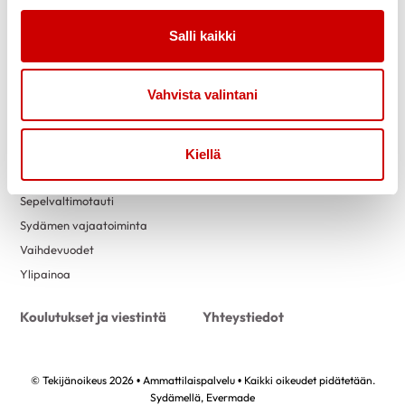
Vertaistuki
Salli kaikki
Ohjaussisällöt
Materiaalit
Eteisvärinä
Vahvista valintani
Kohonnut verenpaine
Nikotiiniriippuvuus
Pre-eklampsia
Kiellä
Rasva-aineenvaihdunnan häiriö
Sepelvaltimotauti
Sydämen vajaatoiminta
Vaihdevuodet
Ylipainoa
Koulutukset ja viestintä
Yhteystiedot
© Tekijänoikeus 2026 • Ammattilaispalvelu • Kaikki oikeudet pidätetään.
Sydämellä,
Evermade