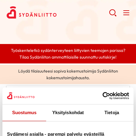
Työskenteletkö sydänterveyteen liittyvien teemojen parissa?
Tilaa Sydänliiton ammattilaisille suunnattu uutiskirje!
Löydä tilaisuuteesi sopiva kokemustoimija Sydänliiton
kokemustoimijahausta.
0 posts found.
Tag selected:
sydänsairaus
Clear search
Suostumus
Yksityiskohdat
Tietoja
Search
Sydämesi asialla - parempi palvelu evästeillä