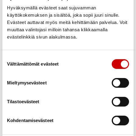
Hyväksymällä evästeet saat sujuvamman
Search
Categories
käyttökokemuksen ja sisältöä, joka sopii juuri sinulle.
Uncategorized @fi
Evästeet auttavat myös meitä kehittämään palvelua. Voit
Archive
muuttaa valintojasi milloin tahansa klikkaamalla
helmikuu 2023
1
evästelinkkiä sivun alakulmassa.
Sorry, no posts matched your criteria.
maaliskuu 2021
1
Suostumuksen valinta
Välttämättömät evästeet
Mieltymysevästeet
Sydäntietoa
Asiakkaan motivointi
Kokemustoiminta
Tilastoevästeet
Kurssit
Kuntoutus
Kohdentamisevästeet
Liikunta
Ravitsemus