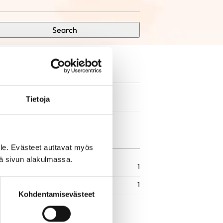
Search
Tietoja
le. Evästeet auttavat myös
iä sivun alakulmassa.
1
1
Kohdentamisevästeet