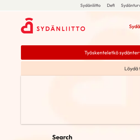
Sydänliitto
Defi
Sydänturv
Sydä
Työskenteletkö sydänterve
Löydä 
Search