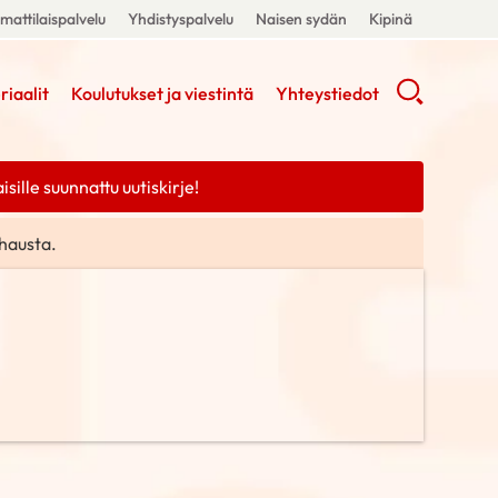
attilaispalvelu
Yhdistyspalvelu
Naisen sydän
Kipinä
riaalit
Koulutukset ja viestintä
Yhteystiedot
ille suunnattu uutiskirje!
hausta.