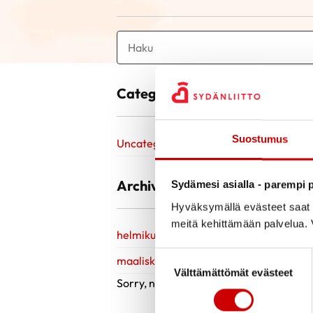
Categories
Suostumus
Uncategorized @fi
Archive
Sydämesi asialla - parempi p
Hyväksymällä evästeet saat s
meitä kehittämään palvelua. V
helmikuu 2023
Suostumuksen valinta
maaliskuu 2021
Välttämättömät evästeet
Sorry, no posts matched your criteria.