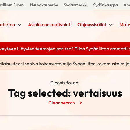
allinen Suomi
Neuvokasperhe
Sydänmerkki
Sydänkauppa
Amm
ntietoa
Asiakkaan motivointi
Ohjaussisällöt
Mate
yteen liittyvien teemojen parissa? Tilaa Sydänliiton ammattilais
tilaisuuteesi sopiva kokemustoimija Sydänliiton kokemustoimija
0 posts found.
Tag selected:
vertaisuus
Clear search