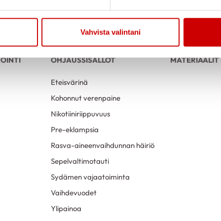
Vahvista valintani
OINTI
OHJAUSSISÄLLÖT
MATERIAALIT
Eteisvärinä
Kohonnut verenpaine
Nikotiiniriippuvuus
Pre-eklampsia
Rasva-aineenvaihdunnan häiriö
Sepelvaltimotauti
Sydämen vajaatoiminta
Vaihdevuodet
Ylipainoa