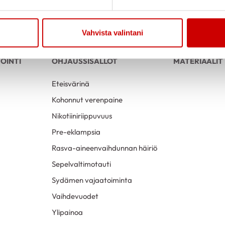
Vahvista valintani
OINTI
OHJAUSSISÄLLÖT
MATERIAALIT
Eteisvärinä
Kohonnut verenpaine
Nikotiiniriippuvuus
Pre-eklampsia
Rasva-aineenvaihdunnan häiriö
Sepelvaltimotauti
Sydämen vajaatoiminta
Vaihdevuodet
Ylipainoa