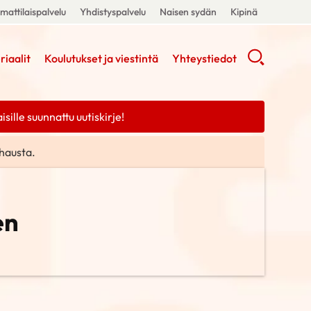
attilaispalvelu
Yhdistyspalvelu
Naisen sydän
Kipinä
riaalit
Koulutukset ja viestintä
Yhteystiedot
ille suunnattu uutiskirje!
hausta.
en