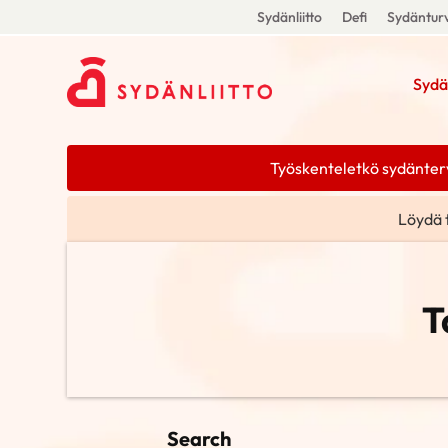
Sydänliitto
Defi
Sydänturv
Sydä
Työskenteletkö sydänterve
Löydä 
T
Search