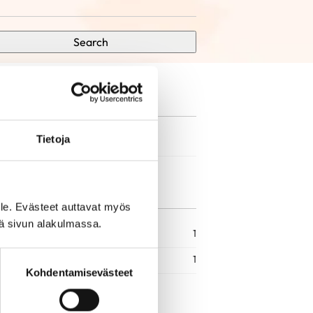
Search
Tietoja
le. Evästeet auttavat myös
iä sivun alakulmassa.
1
1
Kohdentamisevästeet