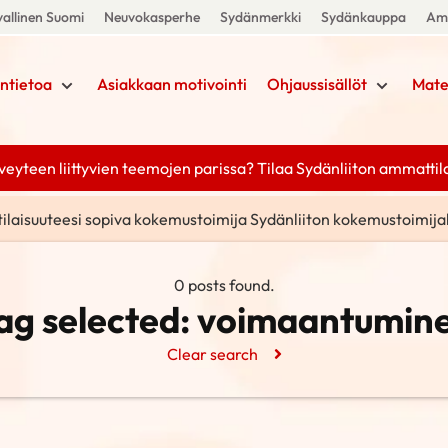
allinen Suomi
Neuvokasperhe
Sydänmerkki
Sydänkauppa
Amm
ntietoa
Asiakkaan motivointi
Ohjaussisällöt
Mate
yteen liittyvien teemojen parissa? Tilaa Sydänliiton ammattilais
tilaisuuteesi sopiva kokemustoimija Sydänliiton kokemustoimija
0 posts found.
ag selected:
voimaantumin
Clear search