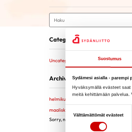
Categories
Suostumus
Uncategorized @fi
Archive
Sydämesi asialla - parempi p
Hyväksymällä evästeet saat s
meitä kehittämään palvelua. V
helmikuu 2023
Suostumuksen valinta
maaliskuu 2021
Välttämättömät evästeet
Sorry, no posts matched your criteria.