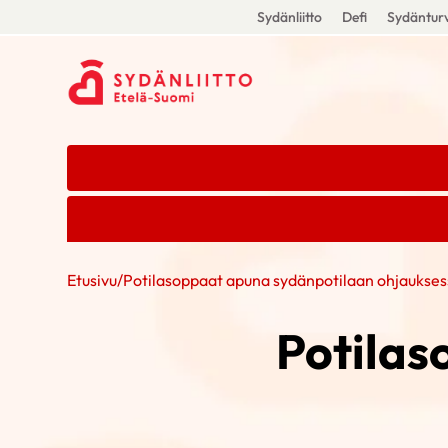
Sydänliitto
Defi
Sydänturv
Etusivu
/
Potilasoppaat apuna sydänpotilaan ohjaukse
Potilas