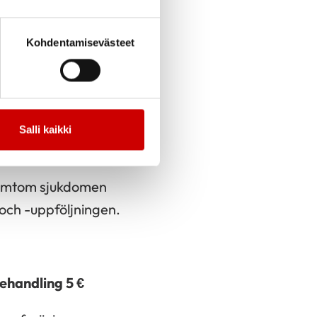
Kohdentamisevästeet
ä, oireista ja
Salli kaikki
assa.
 symtom sjukdomen
och -uppföljningen.
behandling
5 €