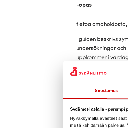
tietoa omahoidosta, 
I guiden beskrivs sy
undersökningar och 
uppkommer i vardage
Suostumus
Sydämesi asialla - parempi p
hoitolinjat. Saat ti
Hyväksymällä evästeet saat s
meitä kehittämään palvelua. V
I guiden presenteras för