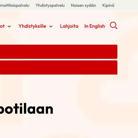
attilaispalvelu
Yhdistyspalvelu
Naisen sydän
Kipinä
ot
Yhdistyksille
Lahjoita
In English
potilaan