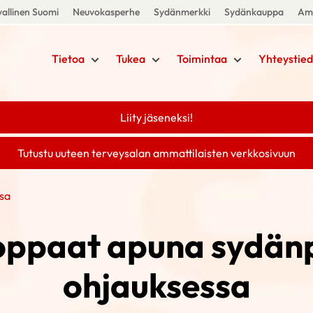
allinen Suomi
Neuvokasperhe
Sydänmerkki
Sydänkauppa
Amm
Tietoa
Tukea
Toimintaa
Yhteystied
Liity jäseneksi!
Tutustu uuteen terveysalan ammattilaisten verkkosivuun
ssa
oppaat apuna sydän
ohjauksessa