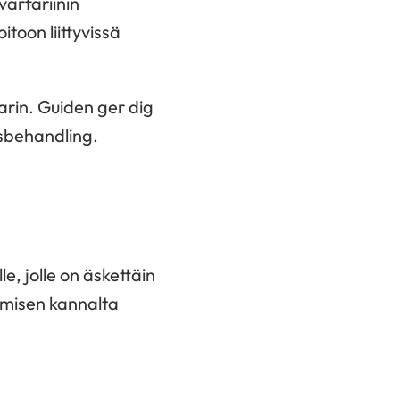
varfariinin
itoon liittyvissä
arin. Guiden ger dig
nsbehandling.
e, jolle on äskettäin
umisen kannalta