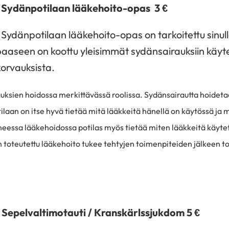
Sydänpotilaan lääkehoito-opas 3 €
Sydänpotilaan lääkehoito-opas on tarkoitettu sinull
aaseen on koottu yleisimmät sydänsairauksiin käyte
korvauksista.
uksien hoidossa merkittävässä roolissa. Sydänsairautta hoidet
ilaan on itse hyvä tietää mitä lääkkeitä hänellä on käytössä ja 
eessa lääkehoidossa potilas myös tietää miten lääkkeitä käytet
 toteutettu lääkehoito tukee tehtyjen toimenpiteiden jälkeen t
Sepelvaltimotauti / Kranskärlssjukdom
5 €