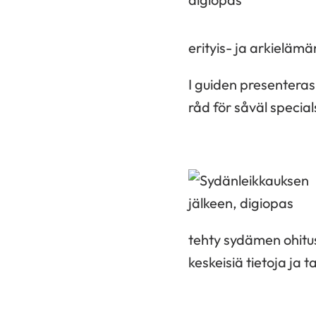
erityis- ja arkielämä
I guiden presenteras
råd för såväl specia
tehty sydämen ohitu
keskeisiä tietoja ja ta