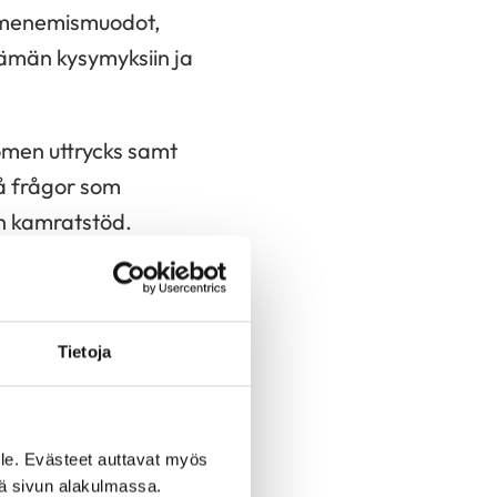
ilmenemismuodot,
lämän kysymyksiin ja
omen uttrycks samt
å frågor som
h kamratstöd.
Tietoja
tkimukset ja
le. Evästeet auttavat myös
iä sivun alakulmassa.
. Guiden ger dig också