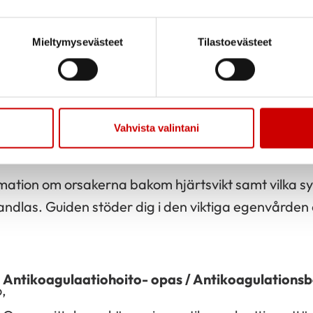
nor och trygghet i vardagen.
Mieltymysevästeet
Tilastoevästeet
Sydämen vajaatoiminta / Hjärtsvikt
5 €
Saat oppaasta tietoa sydämen vajaatoiminnan syist
Vahvista valintani
s tukee sinua tärkeässä omahoidossa ja -seurann
rmation om orsakerna bakom hjärtsvikt samt vilka
ndlas. Guiden stöder dig i den viktiga egenvården 
Antikoagulaatiohoito- opas / Antikoagulations