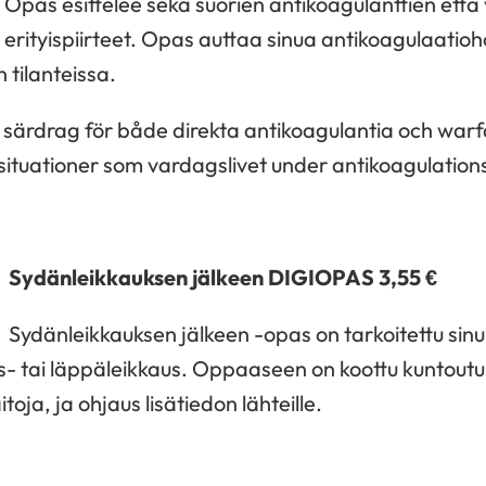
Opas esittelee sekä suorien antikoagulanttien että 
erityispiirteet. Opas auttaa sinua antikoagulaatioho
n tilanteissa.
 särdrag för både direkta antikoagulantia och warf
lsituationer som vardagslivet under antikoagulatio
Sydänleikkauksen jälkeen DIGIOPAS
3,55 €
Sydänleikkauksen jälkeen -opas on tarkoitettu sinull
s- tai läppäleikkaus. Oppaaseen on koottu kuntout
itoja, ja ohjaus lisätiedon lähteille.