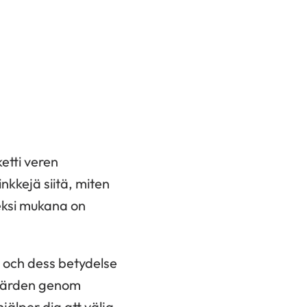
ketti veren
inkkejä siitä, miten
seksi mukana on
t och dess betydelse
lvärden genom
jälper dig att välja