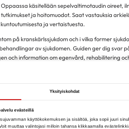
Oppaassa käsitellään sepelvaltimotaudin oireet, 
tutkimukset ja hoitomuodot. Saat vastauksia arkie
kuntoutumisesta ja vertaistuesta.
mtom på kranskärlssjukdom och i vilka former sjukd
behandlingar av sjukdomen. Guiden ger dig svar p
n och information om egenvård, rehabilitering oc
Sydämen eteisvärinä / Förmaksflimmer
5 €
Yksityiskohdat
Oppaassa esitellään eteisvärinä sairautena, sen tu
alvelu evästeillä
etoa myös elintavoista ja varmuutta arkielämään.
ujuvamman käyttökokemuksen ja sisältöä, joka sopii juuri sinul
oit muuttaa valintojasi milloin tahansa klikkaamalla evästelinkk
maksflimmer som sjukdom samt hur den undersöks och behandlas