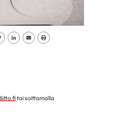
cebook
Jaa Twitter
Jaa Linkedin
Jaa Email
Jaa Print
itto.fi
tai soittamalla