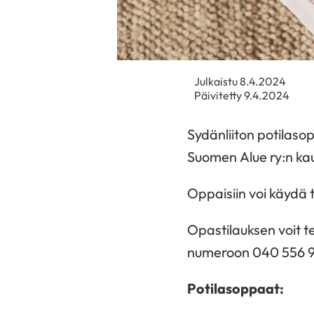
Julkaistu 8.4.2024
Päivitetty 9.4.2024
Sydänliiton
potilaso
Suomen
Alue
ry:n
ka
Oppaisiin
voi
käydä
Opastilauksen
voit
t
numeroon 040 556 9599
Potilasoppaat: