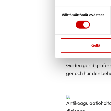
information om levnadsva
Suostumuksen valinta
Välttämättömät evästeet
Kiellä
hoitomuodoista. Opa
Guiden ger dig info
ger och hur den beha