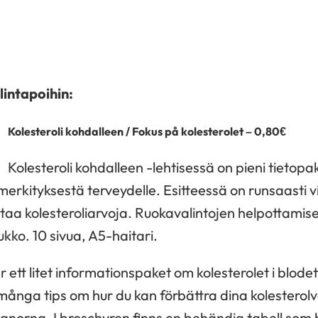
lintapoihin:
Kolesteroli kohdalleen / Fokus på kolesterolet – 0,80€
Kolesteroli kohdalleen -lehtisessä on pieni tietopa
 merkityksestä terveydelle. Esitteessä on runsaasti v
antaa kolesteroliarvoja. Ruokavalintojen helpottami
kko. 10 sivua, A5-haitari.
 ett litet informationspaket om kolesterolet i blode
 många tips om hur du kan förbättra dina kolestero
anorna. I broschyren finns en behändig tabell som h