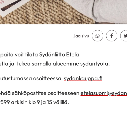
Jaa sivu
Jaa Whatsapp
Jaa Fa
ppaita
voit
tilata
Sydänliitto
Etelä-
utta
ja
tukea
samalla
alueemme
sydäntyötä
.​
tutustumassa
osoitteessa
​
sydankauppa.fi
ehdä
sähköpostitse
osoitteeseen
etelasuomi@sydanli
 arkisin klo 9 ja 15 välillä.