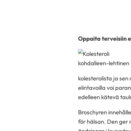
Oppaita terveisiin e
kolesterolista ja sen
elintavoilla voi par
edelleen kätevä taulu
Broschyren innehåller
för hälsan. Den ger
ändringar i levnadsv