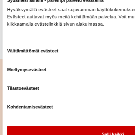
Sydämesi asialla - parempi palvelu evästeillä
Hyväksymällä evästeet saat sujuvamman käyttökokemuksen ja s
Testaa_syomistottumuksesi
Evästeet auttavat myös meitä kehittämään palvelua. Voit muut
Verenpaineen omaseuranta A5
klikkaamalla evästelinkkiä sivun alakulmassa.
Suostumuksen valinta
Välttämättömät evästeet
Lue seuraavaksi
Mieltymysevästeet
Verenpaineen omaseuranta
Tilastoevästeet
pähkinänkuoressa
Kohdentamisevästeet
LUE ARTIKKELI
Kolesterolikoulu
Salli kaikki