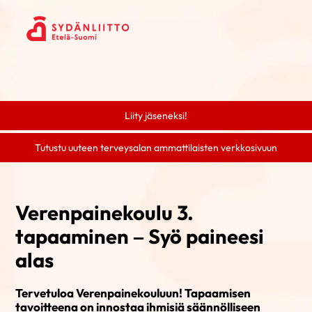
Liity jäseneksi!
Tutustu uuteen terveysalan ammattilaisten verkkosivuun
Verenpainekoulu 3.
tapaaminen – Syö paineesi
alas
Tervetuloa Verenpainekouluun! Tapaamisen
tavoitteena on innostaa ihmisiä säännölliseen