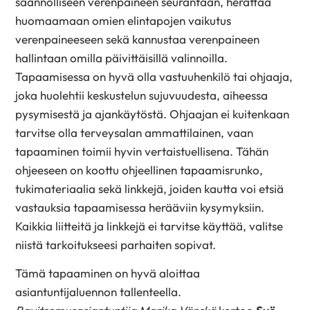
säännölliseen verenpaineen seurantaan, herättää
huomaamaan omien elintapojen vaikutus
verenpaineeseen sekä kannustaa verenpaineen
hallintaan omilla päivittäisillä valinnoilla.
Tapaamisessa on hyvä olla vastuuhenkilö tai ohjaaja,
joka huolehtii keskustelun sujuvuudesta, aiheessa
pysymisestä ja ajankäytöstä. Ohjaajan ei kuitenkaan
tarvitse olla terveysalan ammattilainen, vaan
tapaaminen toimii hyvin vertaistuellisena. Tähän
ohjeeseen on koottu ohjeellinen tapaamisrunko,
tukimateriaalia sekä linkkejä, joiden kautta voi etsiä
vastauksia tapaamisessa herääviin kysymyksiin.
Kaikkia liitteitä ja linkkejä ei tarvitse käyttää, valitse
niistä tarkoitukseesi parhaiten sopivat.
Tämä tapaaminen on hyvä aloittaa
asiantuntijaluennon tallenteella.