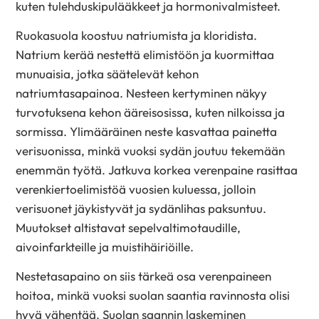
kuten tulehduskipulääkkeet ja hormonivalmisteet.
Ruokasuola koostuu natriumista ja kloridista.
Natrium kerää nestettä elimistöön ja kuormittaa
munuaisia, jotka säätelevät kehon
natriumtasapainoa. Nesteen kertyminen näkyy
turvotuksena kehon ääreisosissa, kuten nilkoissa ja
sormissa. Ylimääräinen neste kasvattaa painetta
verisuonissa, minkä vuoksi sydän joutuu tekemään
enemmän työtä. Jatkuva korkea verenpaine rasittaa
verenkiertoelimistöä vuosien kuluessa, jolloin
verisuonet jäykistyvät ja sydänlihas paksuntuu.
Muutokset altistavat sepelvaltimotaudille,
aivoinfarkteille ja muistihäiriöille.
Nestetasapaino on siis tärkeä osa verenpaineen
hoitoa, minkä vuoksi suolan saantia ravinnosta olisi
hyvä vähentää. Suolan saannin laskeminen