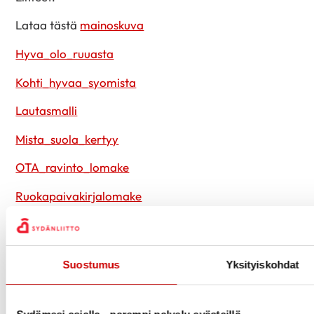
Lataa tästä
mainoskuva
Hyva_olo_ruuasta
Kohti_hyvaa_syomista
Lautasmalli
Mista_suola_kertyy
OTA_ravinto_lomake
Ruokapaivakirjalomake
Ruokapyramidi
Ruokavalion-arviointilomake
Suostumus
Yksityiskohdat
Sydan-ja-ruoka-suositus
testaa_suolan_saantisi