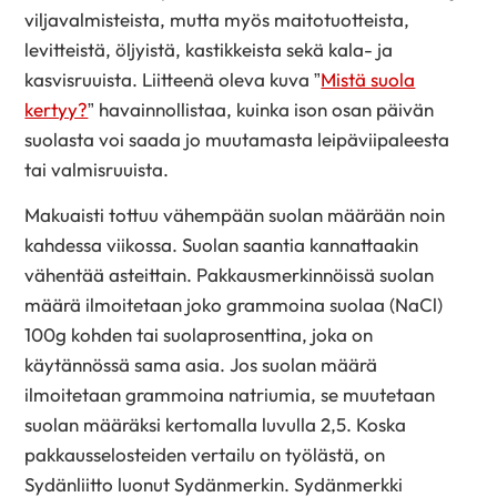
viljavalmisteista, mutta myös maitotuotteista,
levitteistä, öljyistä, kastikkeista sekä kala- ja
kasvisruuista. Liitteenä oleva kuva ”
Mistä suola
kertyy?
” havainnollistaa, kuinka ison osan päivän
suolasta voi saada jo muutamasta leipäviipaleesta
tai valmisruuista.
Makuaisti tottuu vähempään suolan määrään noin
kahdessa viikossa. Suolan saantia kannattaakin
vähentää asteittain. Pakkausmerkinnöissä suolan
määrä ilmoitetaan joko grammoina suolaa (NaCl)
100g kohden tai suolaprosenttina, joka on
käytännössä sama asia. Jos suolan määrä
ilmoitetaan grammoina natriumia, se muutetaan
suolan määräksi kertomalla luvulla 2,5. Koska
pakkausselosteiden vertailu on työlästä, on
Sydänliitto luonut Sydänmerkin. Sydänmerkki