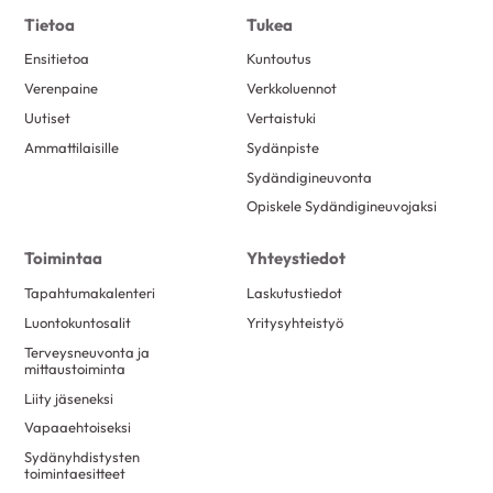
Tietoa
Tukea
Ensitietoa
Kuntoutus
Verenpaine
Verkkoluennot
Uutiset
Vertaistuki
Ammattilaisille
Sydänpiste
Sydändigineuvonta
Opiskele Sydändigineuvojaksi
Toimintaa
Yhteystiedot
Tapahtumakalenteri
Laskutustiedot
Luontokuntosalit
Yritysyhteistyö
Terveysneuvonta ja
mittaustoiminta
Liity jäseneksi
Vapaaehtoiseksi
Sydänyhdistysten
toimintaesitteet