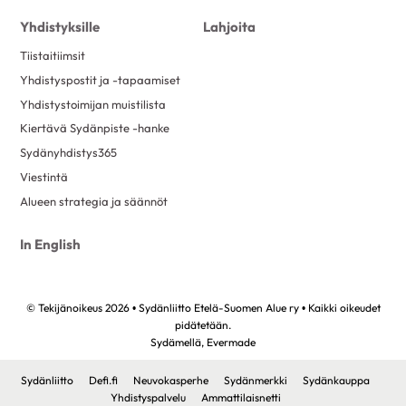
Yhdistyksille
Lahjoita
Tiistaitiimsit
Yhdistyspostit ja -tapaamiset
Yhdistystoimijan muistilista
Kiertävä Sydänpiste -hanke
Sydänyhdistys365
Viestintä
Alueen strategia ja säännöt
In English
© Tekijänoikeus 2026 • Sydänliitto Etelä-Suomen Alue ry • Kaikki oikeudet
pidätetään.
Sydämellä,
Evermade
Sydänliitto
Defi.fi
Neuvokasperhe
Sydänmerkki
Sydänkauppa
Yhdistyspalvelu
Ammattilaisnetti