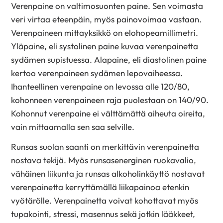
Verenpaine on valtimosuonten paine. Sen voimasta
veri virtaa eteenpäin, myös painovoimaa vastaan.
Verenpaineen mittayksikkö on elohopeamillimetri.
Yläpaine, eli systolinen paine kuvaa verenpainetta
sydämen supistuessa. Alapaine, eli diastolinen paine
kertoo verenpaineen sydämen lepovaiheessa.
Ihanteellinen verenpaine on levossa alle 120/80,
kohonneen verenpaineen raja puolestaan on 140/90.
Kohonnut verenpaine ei välttämättä aiheuta oireita,
vain mittaamalla sen saa selville.
Runsas suolan saanti on merkittävin verenpainetta
nostava tekijä. Myös runsasenerginen ruokavalio,
vähäinen liikunta ja runsas alkoholinkäyttö nostavat
verenpainetta kerryttämällä liikapainoa etenkin
vyötärölle. Verenpainetta voivat kohottavat myös
tupakointi, stressi, masennus sekä jotkin lääkkeet,