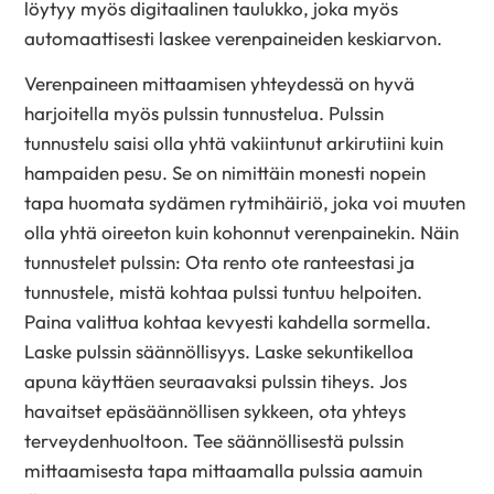
löytyy myös digitaalinen taulukko, joka myös
automaattisesti laskee verenpaineiden keskiarvon.
Verenpaineen mittaamisen yhteydessä on hyvä
harjoitella myös pulssin tunnustelua. Pulssin
tunnustelu saisi olla yhtä vakiintunut arkirutiini kuin
hampaiden pesu. Se on nimittäin monesti nopein
tapa huomata sydämen rytmihäiriö, joka voi muuten
olla yhtä oireeton kuin kohonnut verenpainekin. Näin
tunnustelet pulssin: Ota rento ote ranteestasi ja
tunnustele, mistä kohtaa pulssi tuntuu helpoiten.
Paina valittua kohtaa kevyesti kahdella sormella.
Laske pulssin säännöllisyys. Laske sekuntikelloa
apuna käyttäen seuraavaksi pulssin tiheys. Jos
havaitset epäsäännöllisen sykkeen, ota yhteys
terveydenhuoltoon. Tee säännöllisestä pulssin
mittaamisesta tapa mittaamalla pulssia aamuin