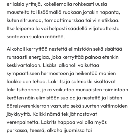
erilaisia yrttejä, kokeilemalla rohkeasti uusia
mausteita tai lisäämällä ruokaan jotakin hapanta,
kuten sitruunaa, tomaattimurskaa tai viinietikkaa.
Itse leipomalla voi helposti säädellä viljatuotteista
saatavan suolan määrää.
Alkoholi kerryttää nestettä elimistöön sekä sisältää
runsaasti energiaa, joka kerryttää painoa etenkin
keskivartaloon. Lisäksi alkoholi vaikuttaa
sympaattiseen hermostoon ja heikentää monien
lääkkeiden tehoa. Lakritsi ja salmiakki sisältävät
lakritsihappoa, joka vaikuttaa munuaisten toimintaan
keräten näin elimistöön suolaa ja nestettä ja lisäten
ääreisverenkierron vastusta sekä suurten valtimoiden
jäykkyyttä. Kaikki nämä tekijät nostavat
verenpainetta. Lakritsihappoa voi olla myös
purkassa, teessä, alkoholijuomissa tai