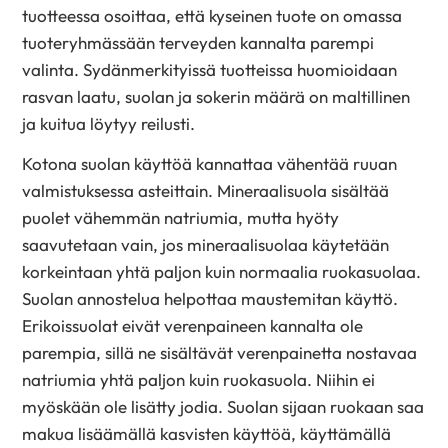
tuotteessa osoittaa, että kyseinen tuote on omassa
tuoteryhmässään terveyden kannalta parempi
valinta. Sydänmerkityissä tuotteissa huomioidaan
rasvan laatu, suolan ja sokerin määrä on maltillinen
ja kuitua löytyy reilusti.
Kotona suolan käyttöä kannattaa vähentää ruuan
valmistuksessa asteittain. Mineraalisuola sisältää
puolet vähemmän natriumia, mutta hyöty
saavutetaan vain, jos mineraalisuolaa käytetään
korkeintaan yhtä paljon kuin normaalia ruokasuolaa.
Suolan annostelua helpottaa maustemitan käyttö.
Erikoissuolat eivät verenpaineen kannalta ole
parempia, sillä ne sisältävät verenpainetta nostavaa
natriumia yhtä paljon kuin ruokasuola. Niihin ei
myöskään ole lisätty jodia. Suolan sijaan ruokaan saa
makua lisäämällä kasvisten käyttöä, käyttämällä