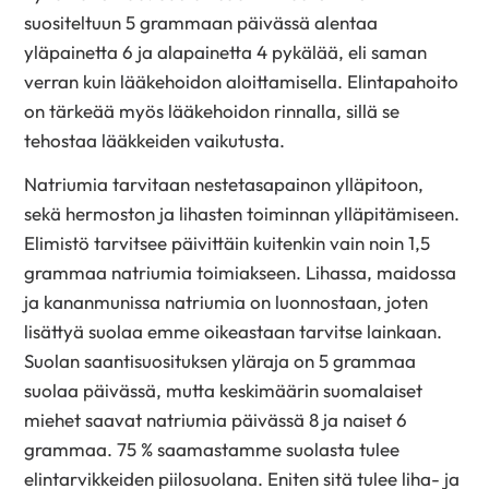
suositeltuun 5 grammaan päivässä alentaa
yläpainetta 6 ja alapainetta 4 pykälää, eli saman
verran kuin lääkehoidon aloittamisella. Elintapahoito
on tärkeää myös lääkehoidon rinnalla, sillä se
tehostaa lääkkeiden vaikutusta.
Natriumia tarvitaan nestetasapainon ylläpitoon,
sekä hermoston ja lihasten toiminnan ylläpitämiseen.
Elimistö tarvitsee päivittäin kuitenkin vain noin 1,5
grammaa natriumia toimiakseen. Lihassa, maidossa
ja kananmunissa natriumia on luonnostaan, joten
lisättyä suolaa emme oikeastaan tarvitse lainkaan.
Suolan saantisuosituksen yläraja on 5 grammaa
suolaa päivässä, mutta keskimäärin suomalaiset
miehet saavat natriumia päivässä 8 ja naiset 6
grammaa. 75 % saamastamme suolasta tulee
elintarvikkeiden piilosuolana. Eniten sitä tulee liha- ja