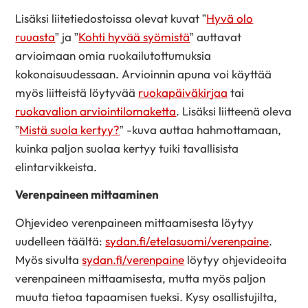
Lisäksi liitetiedostoissa olevat kuvat ”
Hyvä olo
ruuasta
” ja ”
Kohti hyvää syömistä
” auttavat
arvioimaan omia ruokailutottumuksia
kokonaisuudessaan. Arvioinnin apuna voi käyttää
myös liitteistä löytyvää
ruokapäiväkirjaa
tai
ruokavalion arviointilomaketta
. Lisäksi liitteenä oleva
”
Mistä suola kertyy?
” -kuva auttaa hahmottamaan,
kuinka paljon suolaa kertyy tuiki tavallisista
elintarvikkeista.
Verenpaineen mittaaminen
Ohjevideo verenpaineen mittaamisesta löytyy
uudelleen täältä:
sydan.fi/etelasuomi/verenpaine
.
Myös sivulta
sydan.fi/verenpaine
löytyy ohjevideoita
verenpaineen mittaamisesta, mutta myös paljon
muuta tietoa tapaamisen tueksi. Kysy osallistujilta,