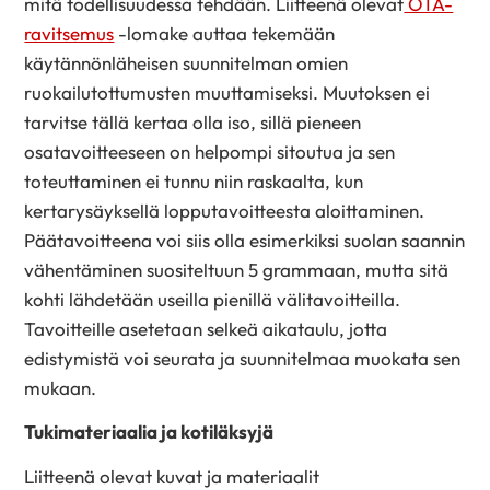
mitä todellisuudessa tehdään. Liitteenä olevat
OTA-
ravitsemus
-lomake auttaa tekemään
käytännönläheisen suunnitelman omien
ruokailutottumusten muuttamiseksi. Muutoksen ei
tarvitse tällä kertaa olla iso, sillä pieneen
osatavoitteeseen on helpompi sitoutua ja sen
toteuttaminen ei tunnu niin raskaalta, kun
kertarysäyksellä lopputavoitteesta aloittaminen.
Päätavoitteena voi siis olla esimerkiksi suolan saannin
vähentäminen suositeltuun 5 grammaan, mutta sitä
kohti lähdetään useilla pienillä välitavoitteilla.
Tavoitteille asetetaan selkeä aikataulu, jotta
edistymistä voi seurata ja suunnitelmaa muokata sen
mukaan.
Tukimateriaalia ja kotiläksyjä
Liitteenä olevat kuvat ja materiaalit