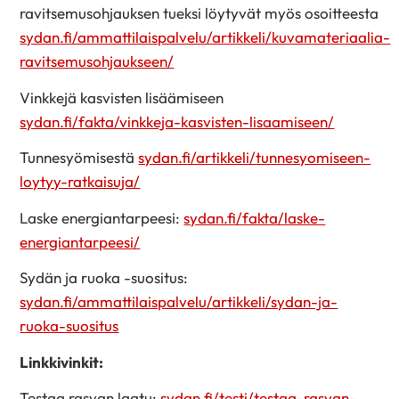
ravitsemusohjauksen tueksi löytyvät myös osoitteesta
sydan.fi/ammattilaispalvelu/artikkeli/kuvamateriaalia-
ravitsemusohjaukseen/
Vinkkejä kasvisten lisäämiseen
sydan.fi/fakta/vinkkeja-kasvisten-lisaamiseen/
Tunnesyömisestä
sydan.fi/artikkeli/tunnesyomiseen-
loytyy-ratkaisuja/
Laske energiantarpeesi:
sydan.fi/fakta/laske-
energiantarpeesi/
Sydän ja ruoka -suositus:
sydan.fi/ammattilaispalvelu/artikkeli/sydan-ja-
ruoka-suositus
Linkkivinkit:
Testaa rasvan laatu:
sydan.fi/testi/testaa-rasvan-