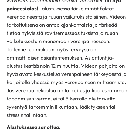
Ravitsemusasiantuntija Marika Vänskä
kertoo
Syö
paineesi alas!
-alustuksessa tärkeimmät faktat
verenpaineesta ja ruuan vaikutuksista siihen. Videon
tarkoituksena on antaa ajankohtaista ja tärkeää
tietoa nykyisistä ravitsemussuosituksista ja ruuan
vaikutuksesta nimenomaan verenpaineeseen.
Tallenne tuo mukaan myös terveysalan
ammattilaisen asiantuntemuksen. Asiantuntija-
alustus kestää noin 12 minuuttia. Videon pohjalta on
hyvä avata keskustelua verenpaineen tärkeydestä ja
harjoitella yhdessä myös verenpaineen mittaamista.
Jos verenpainekoulua on tarkoitus jatkaa useamman
tapaamisen verran, ei tällä kerralla ole tarvetta
syventyä tarkemmin liikuntaan, lääkitykseen tai
stressinhallintaan.
Alustuksessa sanottua: