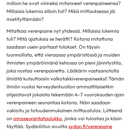
milloin he ovat viimeksi mitanneet verenpaineensa?
Millaisia lukemia silloin tuli? Mikä mittauksessa jäi
mietityttämään?
Mitatkaa verenpaine nyt yhdessä. Millaisia lukemia
tuli? Mitä ajatuksia se herätti? Kotona mitattuna
saadaan usein parhaat tulokset. On täysin
luonnollista, että vieraassa ympäristössä ja muiden
ihmisten ympäröimänä kehossa on pieni jännitystila,
joka nostaa verenpainetta. Lääkärin vastaanotolla
ilmiötä kutsuttaisiin valkotakkiverenpaineeksi! Tämän
ilmiön vuoksi terveydenhuollon ammattilaisetkin
ohjeistavat jokaista tekemään 4–7 vuorokauden ajan
verenpaineen seurantaa kotona. Näin saadaan
vakioitu ja totuudenmukainen mittaustulos. Liitteenä
on
omaseurantataulukko
, jonka voi tulostaa ja käsin
täyttää. Sydänliiton sivuilta
sydan.fi/verenpaine