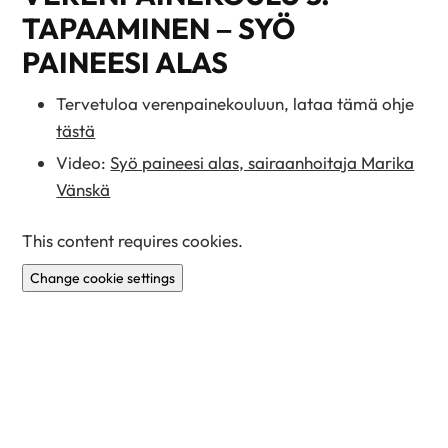
TAPAAMINEN – SYÖ
PAINEESI ALAS
Tervetuloa verenpainekouluun, lataa tämä ohje
tästä
Video:
Syö paineesi alas, sairaanhoitaja Marika
Vänskä
This content requires cookies.
Change cookie settings