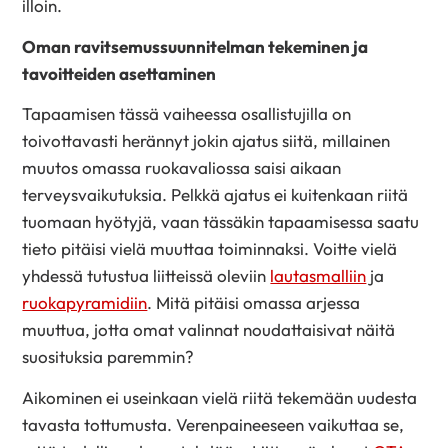
illoin.
Oman ravitsemussuunnitelman tekeminen ja
tavoitteiden asettaminen
Tapaamisen tässä vaiheessa osallistujilla on
toivottavasti herännyt jokin ajatus siitä, millainen
muutos omassa ruokavaliossa saisi aikaan
terveysvaikutuksia. Pelkkä ajatus ei kuitenkaan riitä
tuomaan hyötyjä, vaan tässäkin tapaamisessa saatu
tieto pitäisi vielä muuttaa toiminnaksi. Voitte vielä
yhdessä tutustua liitteissä oleviin
lautasmalliin
ja
ruokapyramidiin
. Mitä pitäisi omassa arjessa
muuttua, jotta omat valinnat noudattaisivat näitä
suosituksia paremmin?
Aikominen ei useinkaan vielä riitä tekemään uudesta
tavasta tottumusta. Verenpaineeseen vaikuttaa se,