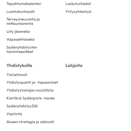
Tapahtumakalenteri
Laskutustiedot
Luontokuntosalit
Yritysyhteistyö
Terveysneuvonta ja
mittaustoiminta
Liity jäseneksi
Vapaaehtoiseksi
Sydänyhdistysten
toimintaesitteet
Yhdistyksille
Lahjoita
Tiistaitiimsit
Yhdistyspostit ja -tapaamiset
Yhdistystoimijan muistilista
Kiertävä Sydänpiste -hanke
Sydänyhdistys365
Viestintä
Alueen strategia ja säännöt