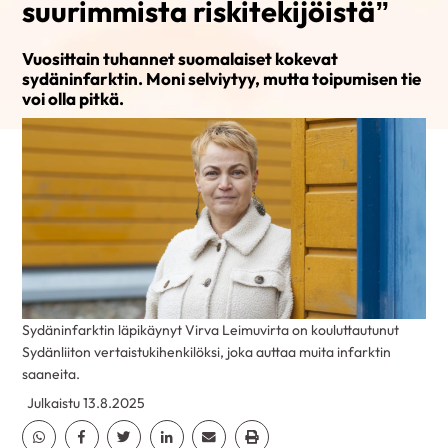
suurimmista riskitekijöistä”
Vuosittain tuhannet suomalaiset kokevat
sydäninfarktin. Moni selviytyy, mutta toipumisen tie
voi olla pitkä.
Sydäninfarktin läpikäynyt Virva Leimuvirta on kouluttautunut
Sydänliiton vertaistukihenkilöksi, joka auttaa muita infarktin
saaneita.
Julkaistu 13.8.2025
Jaa Whatsapp
Jaa Facebook
Jaa Twitter
Jaa Linkedin
Jaa Email
Jaa Print