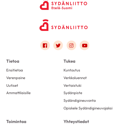
Link to facebook
Link to twitter
Link to instagram
Link to youtube
Tietoa
Tukea
Ensitietoa
Kuntoutus
Verenpaine
Verkkoluennot
Uutiset
Vertaistuki
Ammattilaisille
Sydänpiste
Sydändigineuvonta
Opiskele Sydändigineuvojaksi
Toimintaa
Yhteystiedot