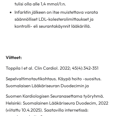
tulisi olla alle 1,4 mmol/l:n.
Infarktin jälkeen on itse muistettava varata
säännölliset LDL-kolesterolimittaukset ja
kontrolli- eli seurantakäynnit lääkärillä.
Viitteet:
Toppila I et al. Clin Cardiol. 2022; 45(4):342-351
Sepelvaltimotautikohtaus. Käypä hoito -suositus.
Suomalaisen Lääkäriseuran Duodecimin ja
Suomen Kardiologisen Seuranasettama työryhmä.
Helsinki: Suomalainen Lääkäriseura Duodecim, 2022
(viitattu 10.4.2025). Saatavilla internetissä: