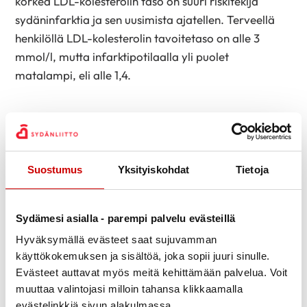
korkea LDL-kolesterolin taso on suuri riskitekijä
sydäninfarktia ja sen uusimista ajatellen. Terveellä
henkilöllä LDL-kolesterolin tavoitetaso on alle 3
mmol/l, mutta infarktipotilaalla yli puolet
matalampi, eli alle 1,4.
Infarktin
jatkohoito vaatii omaa aktiivisuutta
esimerkiksi kontrollikäyntien varaamisen suhteen
sekä tietysti hoitoon sitoutumista ja
Suostumus
Yksityiskohdat
Tietoja
elämäntapamuutoksia.
Leimuvirta tietää omasta kokemuksesta, että se voi
Sydämesi asialla - parempi palvelu evästeillä
infarktin jälkeen olla vaikeaa. Fyysisen kunnon lisäksi
Hyväksymällä evästeet saat sujuvamman
myös henkinen hyvinvointi joutuu tilanteessa
käyttökokemuksen ja sisältöä, joka sopii juuri sinulle.
koetukselle.
“Tunteet myllertävät. Kiitollisuuden
Evästeet auttavat myös meitä kehittämään palvelua. Voit
sijaan saattaa kokea vihaa, ahdistusta ja
muuttaa valintojasi milloin tahansa klikkaamalla
masennusta. Kaikki, mukaan luettuna oman
evästelinkkiä sivun alakulmassa.