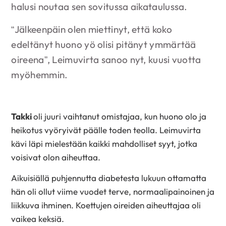
halusi noutaa sen sovitussa aikataulussa.
“Jälkeenpäin olen miettinyt, että koko
edeltänyt huono yö olisi pitänyt ymmärtää
oireena”, Leimuvirta sanoo nyt, kuusi vuotta
myöhemmin.
Takki
oli juuri vaihtanut omistajaa, kun huono olo ja
heikotus vyöryivät päälle toden teolla. Leimuvirta
kävi läpi mielestään kaikki mahdolliset syyt, jotka
voisivat olon aiheuttaa.
Aikuisiällä puhjennutta diabetesta lukuun ottamatta
hän oli ollut viime vuodet terve, normaalipainoinen ja
liikkuva ihminen. Koettujen oireiden aiheuttajaa oli
vaikea keksiä.