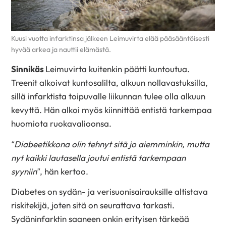
Kuusi vuotta infarktinsa jälkeen Leimuvirta elää pääsääntöisesti
hyvää arkea ja nauttii elämästä.
Sinnikäs
Leimuvirta kuitenkin päätti kuntoutua.
Treenit alkoivat kuntosalilta, alkuun nollavastuksilla,
sillä infarktista toipuvalle liikunnan tulee olla alkuun
kevyttä. Hän alkoi myös kiinnittää entistä tarkempaa
huomiota ruokavalioonsa.
“Diabeetikkona olin tehnyt sitä jo aiemminkin, mutta
nyt kaikki lautasella joutui entistä tarkempaan
syyniin”
, hän kertoo.
Diabetes on sydän- ja verisuonisairauksille altistava
riskitekijä, joten sitä on seurattava tarkasti.
Sydäninfarktin saaneen onkin erityisen tärkeää