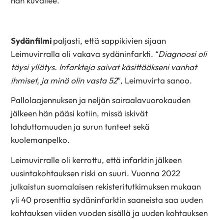
hän kuvailee.
Sydänfilmi
paljasti, että sappikivien sijaan
Leimuvirralla oli vakava sydäninfarkti.
“Diagnoosi oli
täysi yllätys. Infarkteja saivat käsittääkseni vanhat
ihmiset, ja minä olin vasta 52”,
Leimuvirta sanoo.
Pallolaajennuksen ja neljän sairaalavuorokauden
jälkeen hän pääsi kotiin, missä iskivät
lohduttomuuden ja surun tunteet sekä
kuolemanpelko.
Leimuvirralle oli kerrottu, että infarktin jälkeen
uusintakohtauksen riski on suuri. Vuonna 2022
julkaistun suomalaisen rekisteritutkimuksen mukaan
yli 40 prosenttia sydäninfarktin saaneista saa uuden
kohtauksen viiden vuoden sisällä ja uuden kohtauksen