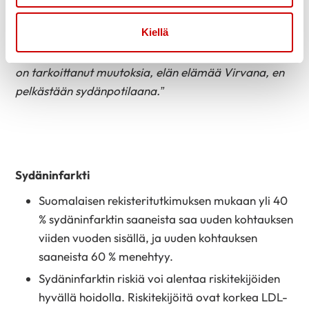
ajattelua”
, hän naurahtaa.
Kiellä
“Suurin oivallukseni on silti ollut se, ettei sairaus
määritä ihmistä. Minä olen Virva, ja vaikka infarkti
on tarkoittanut muutoksia, elän elämää Virvana, en
pelkästään sydänpotilaana.”
Sydäninfarkti
Suomalaisen rekisteritutkimuksen mukaan yli 40
% sydäninfarktin saaneista saa uuden kohtauksen
viiden vuoden sisällä, ja uuden kohtauksen
saaneista 60 % menehtyy.
Sydäninfarktin riskiä voi alentaa riskitekijöiden
hyvällä hoidolla. Riskitekijöitä ovat korkea LDL-