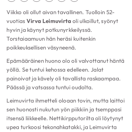
Viikko oli ollut aivan tavallinen. Tuolloin 52-
vuotias
Virva Leimuvirta
oli ulkoillut, syönyt
hyvin ja käynyt potkunyrkkeilyssä.
Torstaiaamuun hän heräsi kuitenkin
poikkeuksellisen väsyneenä.
Epämääräinen huono olo oli valvottanut häntä
yöllä. Se tuntui kehossa edelleen. Jalat
painoivat ja kävely oli tavallista raskaampaa.
Päässä ja vatsassa tuntui oudolta.
Leimuvirta ihmetteli oloaan tovin, mutta laittoi
sen huonosti nukutun yön piikkiin ja tsemppasi
itsensä liikkeelle. Nettikirpputorilta oli löytynyt
upea turkoosi tekonahkatakki, ja Leimuvirta