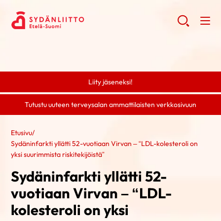
Liity jäseneksi!
Tutustu uuteen terveysalan ammattilaisten verkkosivuun
Etusivu
/
Sydäninfarkti yllätti 52-vuotiaan Virvan – “LDL-kolesteroli on
yksi suurimmista riskitekijöistä”
Sydäninfarkti yllätti 52-
vuotiaan Virvan – “LDL-
kolesteroli on yksi