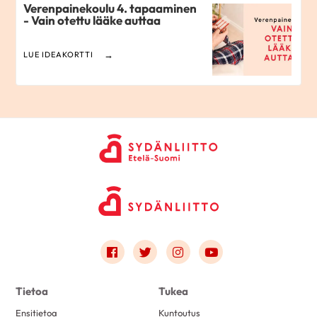
Verenpainekoulu 4. tapaaminen
- Vain otettu lääke auttaa
LUE IDEAKORTTI
Link to facebook
Link to twitter
Link to instagram
Link to youtube
Tietoa
Tukea
Ensitietoa
Kuntoutus