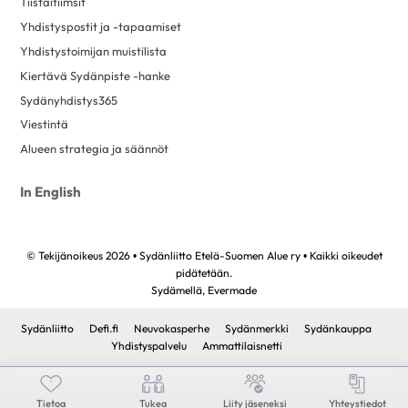
Tiistaitiimsit
Yhdistyspostit ja -tapaamiset
Yhdistystoimijan muistilista
Kiertävä Sydänpiste -hanke
Sydänyhdistys365
Viestintä
Alueen strategia ja säännöt
In English
© Tekijänoikeus 2026 • Sydänliitto Etelä-Suomen Alue ry • Kaikki oikeudet
pidätetään.
Sydämellä,
Evermade
Sydänliitto
Defi.fi
Neuvokasperhe
Sydänmerkki
Sydänkauppa
Yhdistyspalvelu
Ammattilaisnetti
Tietoa
Tukea
Liity jäseneksi
Yhteystiedot