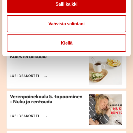
Salli kaikki
Tilaa teille sopiva tapahtuma
Vahvista valintani
LUE ARTIKKELI
Kiellä
Kolesterolikoulu
LUE IDEAKORTTI
Verenpainekoulu 5. tapaaminen
- Nuku ja rentoudu
LUE IDEAKORTTI