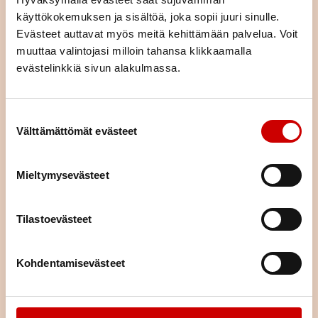
riskitekijöistä”
käyttökokemuksen ja sisältöä, joka sopii juuri sinulle.
LUE ARTIKKELI
Evästeet auttavat myös meitä kehittämään palvelua. Voit
muuttaa valintojasi milloin tahansa klikkaamalla
Kolesterolikoulu
evästelinkkiä sivun alakulmassa.
LUE ARTIKKELI
Suostumuksen valinta
Välttämättömät evästeet
Kolesteroli kohdalleen
Mieltymysevästeet
LUE ARTIKKELI
Tilastoevästeet
Terveysmittaustapahtumat
Kohdentamisevästeet
LUE ARTIKKELI