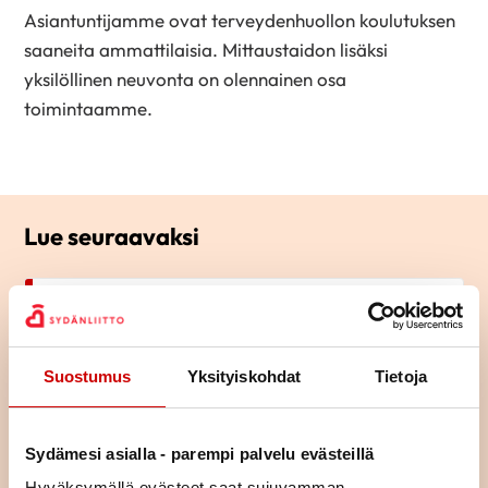
Asiantuntijamme ovat terveydenhuollon koulutuksen
saaneita ammattilaisia. Mittaustaidon lisäksi
yksilöllinen neuvonta on olennainen osa
toimintaamme.
Lue seuraavaksi
Kardiologi: Kohonneen
kolesterolin hoito ei ole
kuuriluontoista
LUE ARTIKKELI
Suostumus
Yksityiskohdat
Tietoja
Sydäninfarkti yllätti 52-
Sydämesi asialla - parempi palvelu evästeillä
vuotiaan Virvan – “LDL-
kolesteroli on yksi suurimmista
Hyväksymällä evästeet saat sujuvamman