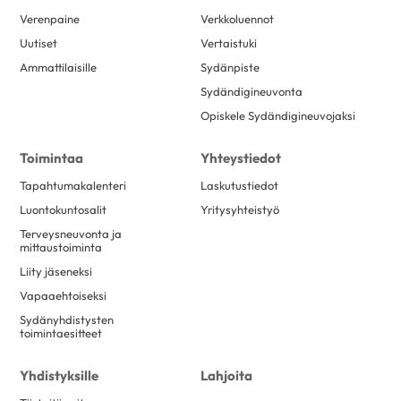
Verenpaine
Verkkoluennot
Uutiset
Vertaistuki
Ammattilaisille
Sydänpiste
Sydändigineuvonta
Opiskele Sydändigineuvojaksi
Toimintaa
Yhteystiedot
Tapahtumakalenteri
Laskutustiedot
Luontokuntosalit
Yritysyhteistyö
Terveysneuvonta ja
mittaustoiminta
Liity jäseneksi
Vapaaehtoiseksi
Sydänyhdistysten
toimintaesitteet
Yhdistyksille
Lahjoita