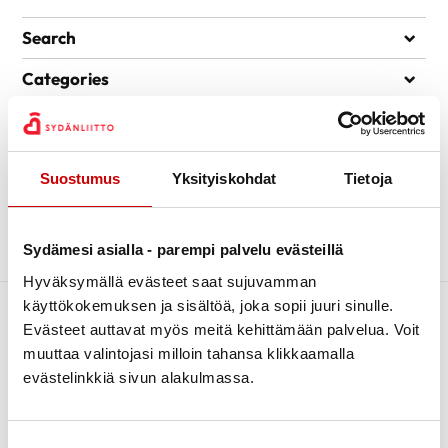
Search
Search
Categories
Kiertävä sydänpiste
Archive
Kuntoutus
kesäkuu 2021
1
fdf
Luontoliikunta
Suostumus
Yksityiskohdat
Tietoja
Piirin uutiset
Lue artikkeli
Sydändigineuvonta
Sydämesi asialla - parempi palvelu evästeillä
Sydänpisteen uutiset
Hyväksymällä evästeet saat sujuvamman
Sydäntietoa
käyttökokemuksen ja sisältöä, joka sopii juuri sinulle.
Evästeet auttavat myös meitä kehittämään palvelua. Voit
Tapahtumat
muuttaa valintojasi milloin tahansa klikkaamalla
Terveys
evästelinkkiä sivun alakulmassa.
Terveysneuvonta ja mittaustoiminta
Verenpainekoulu
Suostumuksen valinta