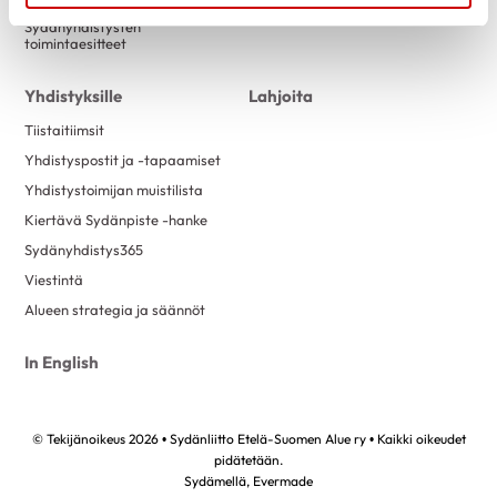
Sydänyhdistysten
toimintaesitteet
Yhdistyksille
Lahjoita
Tiistaitiimsit
Yhdistyspostit ja -tapaamiset
Yhdistystoimijan muistilista
Kiertävä Sydänpiste -hanke
Sydänyhdistys365
Viestintä
Alueen strategia ja säännöt
In English
© Tekijänoikeus 2026 • Sydänliitto Etelä-Suomen Alue ry • Kaikki oikeudet
pidätetään.
Sydämellä,
Evermade