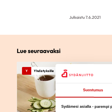
Julkaistu 7.6.2021
Lue seuraavaksi
Y
Yhdistyksille
Suostumus
Sydämesi asialla - parempi p