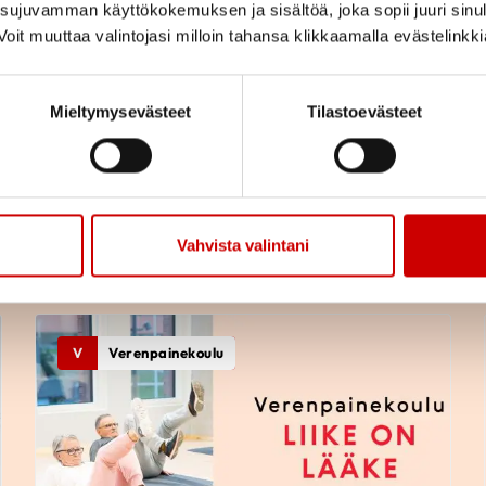
ujuvamman käyttökokemuksen ja sisältöä, joka sopii juuri sinul
oit muuttaa valintojasi milloin tahansa klikkaamalla evästelinkk
Verenpainekoulu 5.
tapaaminen - Nuku ja
Mieltymysevästeet
Tilastoevästeet
rentoudu
LUE IDEAKORTTI
Vahvista valintani
V
Verenpainekoulu