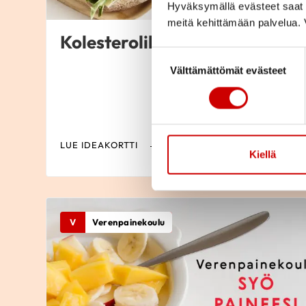
Hyväksymällä evästeet saat s
meitä kehittämään palvelua. V
Kolesterolikoulu
Suostumuksen valinta
Välttämättömät evästeet
LUE IDEAKORTTI
Kiellä
V
Verenpainekoulu