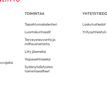
TOIMINTAA
YHTEYSTIED
Tapahtumakalenteri
Laskutustiedot
Luontokuntosalit
Yritysyhteistyö
Terveysneuvonta ja
mittaustoiminta
Liity jäseneksi
Vapaaehtoiseksi
uvojaksi
Sydänyhdistysten
toimintaesitteet