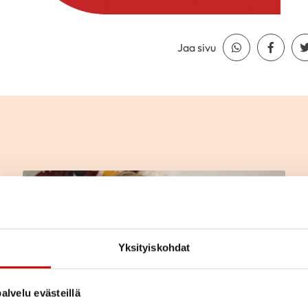
Jaa sivu
Jaa Whatsapp
Jaa Fa
V
Verenpainekoulu
Yksityiskohdat
alvelu evästeillä