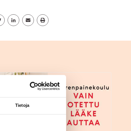
cebook
Jaa Twitter
Jaa Linkedin
Jaa Email
Jaa Print
V
Verenpainekoulu
Tietoja