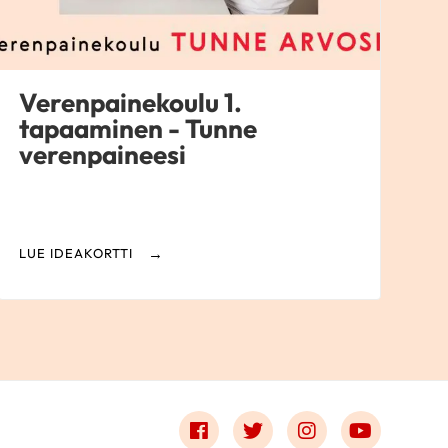
Verenpainekoulu 1.
tapaaminen - Tunne
verenpaineesi
LUE IDEAKORTTI
Link to facebook
Link to twitter
Link to instagr
Link to 