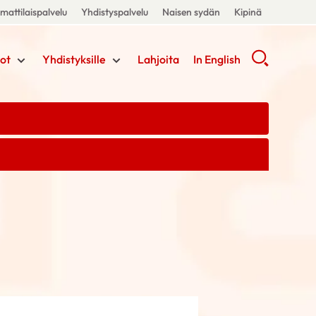
attilaispalvelu
Yhdistyspalvelu
Naisen sydän
Kipinä
ot
Yhdistyksille
Lahjoita
In English