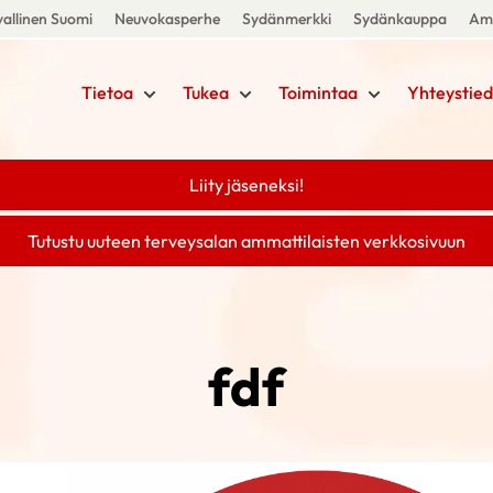
allinen Suomi
Neuvokasperhe
Sydänmerkki
Sydänkauppa
Amm
Tietoa
Tukea
Toimintaa
Yhteystied
Liity jäseneksi!
Tutustu uuteen terveysalan ammattilaisten verkkosivuun
fdf