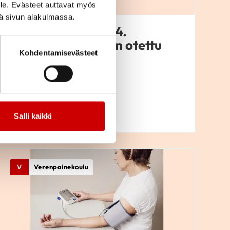
le. Evästeet auttavat myös
iä sivun alakulmassa.
Verenpainekoulu 4.
tapaaminen - Vain otettu
Kohdentamisevästeet
lääke auttaa
LUE IDEAKORTTI
Salli kaikki
V
Verenpainekoulu