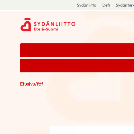
Sydänliitto
Defi
Sydänturv
Etusivu
/
fdf