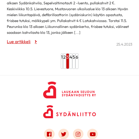
alkaen Sydänkahvila, Sepelvaltimotauti 2 -luento, pullakahvit 2 €.
Keskiviikko 10.5. Lievestuore, Mustavuoren ulkoilualue klo 13 alkaen Hyvän
mielen liikuntapäivä, defibrillaattorin (sydäniskurin) käytön opastusta,
frisbee tutuksi, mölkkypeli ym. Pullakahvit 4 € Latukahviossa. Torstai 11.5.
Peurunka klo 13 alkaen Liikunnallinen sydänkerho, frisbee tutuksi, välineet
saadaan kahvilasta klo 13, jonka jälkeen […]
Lue artikkeli
25.4.2023
1
2
3
4
5
6
Link to facebook
Link to twitter
Link to instagram
Link to youtube