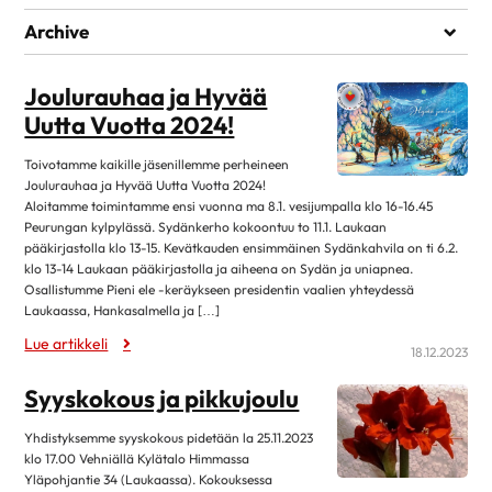
Ei kategorioita
Archive
helmikuu 2026
1
Joulurauhaa ja Hyvää
joulukuu 2025
1
Uutta Vuotta 2024!
elokuu 2025
1
Toivotamme kaikille jäsenillemme perheineen
toukokuu 2025
1
Joulurauhaa ja Hyvää Uutta Vuotta 2024!
huhtikuu 2025
2
Aloitamme toimintamme ensi vuonna ma 8.1. vesijumpalla klo 16-16.45
Peurungan kylpylässä. Sydänkerho kokoontuu to 11.1. Laukaan
maaliskuu 2025
1
pääkirjastolla klo 13-15. Kevätkauden ensimmäinen Sydänkahvila on ti 6.2.
klo 13-14 Laukaan pääkirjastolla ja aiheena on Sydän ja uniapnea.
helmikuu 2025
1
Osallistumme Pieni ele -keräykseen presidentin vaalien yhteydessä
tammikuu 2025
1
Laukaassa, Hankasalmella ja […]
Lue artikkeli
joulukuu 2024
1
18.12.2023
syyskuu 2024
2
Syyskokous ja pikkujoulu
heinäkuu 2024
1
Yhdistyksemme syyskokous pidetään la 25.11.2023
kesäkuu 2024
2
klo 17.00 Vehniällä Kylätalo Himmassa
toukokuu 2024
2
Yläpohjantie 34 (Laukaassa). Kokouksessa