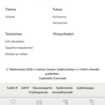
Tietoa
Tukea
Uutiset
Kuntoutus
Vertaistuki
Toimintaa
Yhteystiedot
Liity jäseneksi
Tapahtumakalenteri
Matkat ja retket
© Tekijänoikeus 2026 • Laukaan Seudun Sydänyhdistys ry • Kaikki oikeudet
pidätetään.
Sydämellä,
Evermade
Sydän.fi
Defi.fi
Neuvokasperhe
Sydänmerkki
Sydänkauppa
Yhdistyspalvelu
Ammattilaisnetti