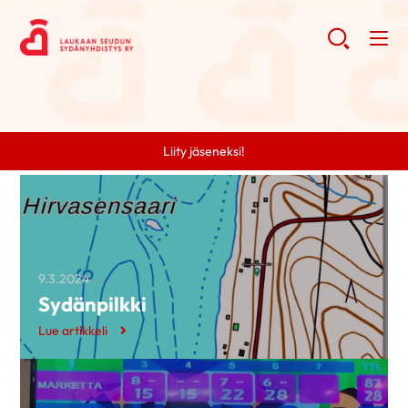
Liity jäseneksi!
9.3.2024
Sydänpilkki
Lue artikkeli