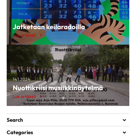
Jatketaan keilaradoilla
Lue artikkeli
14.1.2024
Nuottikriisi musiikkinäytelmä
Lue artikkeli
Search
Search
Categories