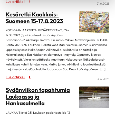
Lue artikkeli
21.6.2023
Kesäretki Kaakkois-
Suomeen 15-17.8.2023
KOTIMAAN AARTEITA: KESÄRETKI Ti–To 15.–
17.08.2023 (3pv) Rantasalmi–Järvisydän–
Savonlinna-Punkaharju–Imatra–Puumala-Mikkeli Matkaohjelma: Ti 15.08.
Lähtö klo 07.30 Laukaan Lidlistä kohti itää. Vierailu Suomen suurimmassa
uppopuukylässä HakoApajan Aikhituvilla. Aikhituvilla on taiteilja ja
Hakorakentaja Esa Heiskanen elämäntyö -näyttely. Opastettu kierros
näyttelyissä. Vierailun päätteeksi nautitaan Hakovuoren Näköalaterassin
kahvilassa kahvit lettujen kera. Matka jatkuu Aikhituvilta luontoelämyksiä,
majoitus- ja kylpyläpalveluita tarjoavaan Spa Resort Järvisydämeen […]
Lue artikkeli
4.6.2023
Sydänviikon tapahtumia
Laukaassa ja
Hankasalmella
LAUKAA Tiistai 9.5. Laukaan pääkirjasto klo 13