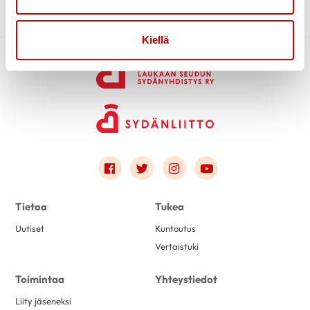
kesäkuu 2023
2
huhtikuu 2023
2
Kiellä
maaliskuu 2023
3
tammikuu 2023
1
joulukuu 2022
2
marraskuu 2022
2
lokakuu 2022
2
elokuu 2022
1
Link to facebook
Link to twitter
Link to instagram
Link to youtube
toukokuu 2022
2
huhtikuu 2022
1
Tietoa
Tukea
maaliskuu 2022
2
Uutiset
Kuntoutus
joulukuu 2021
1
Vertaistuki
lokakuu 2021
1
Toimintaa
Yhteystiedot
syyskuu 2021
1
Liity jäseneksi
elokuu 2021
1