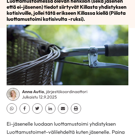
Luottamustoimessa olevan henkilön (sekä jäsenen
että ei-jäsenen) tiedot siirtyvät Killasta yhdistyksen
kotisivuille, jollei tätä erikseen Killassa kiellä (Piilota
luottamustoimi kotisivulta -ruksi).
Anna Autio
, järjestökoordinaattori
Julkaistu 12.9.2025
Jaa Whatsapp
Jaa Facebook
Jaa Twitter
Jaa Linkedin
Jaa Email
Jaa Print
Ei-jäsenelle luodaan luottamustoimi yhdistyksen
Luottamustoimet-välilehdeltä kuten jäsenelle. Paina