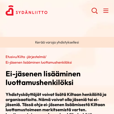
Kerää varoja yhdistyksellesi
Etusivu
/
Kilta -järjestelmä
/
Ei-jäsenen lisääminen luottamushenkilöksi
Ei-jäsenen lisääminen
luottamushenkilöksi
Yhdistyskäyttäjät voivat lisätä Kiltaan henkilöitä ja
organisaatioita. Nämä voivat olla jäseniä tai ei-
jäseniä. Tässä ohje ei-jäsenen lisäämisestä Kiltaan
luottamustoimeen merkitsemistä varten.