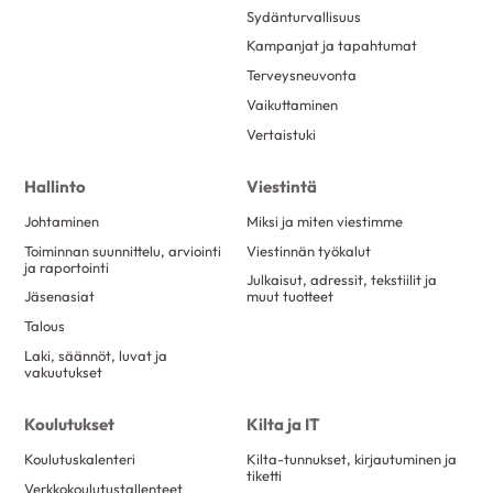
Sydänturvallisuus
Kampanjat ja tapahtumat
Terveysneuvonta
Vaikuttaminen
Vertaistuki
Hallinto
Viestintä
Johtaminen
Miksi ja miten viestimme
Toiminnan suunnittelu, arviointi
Viestinnän työkalut
ja raportointi
Julkaisut, adressit, tekstiilit ja
Jäsenasiat
muut tuotteet
Talous
Laki, säännöt, luvat ja
vakuutukset
Koulutukset
Kilta ja IT
Koulutuskalenteri
Kilta-tunnukset, kirjautuminen ja
tiketti
Verkkokoulutustallenteet