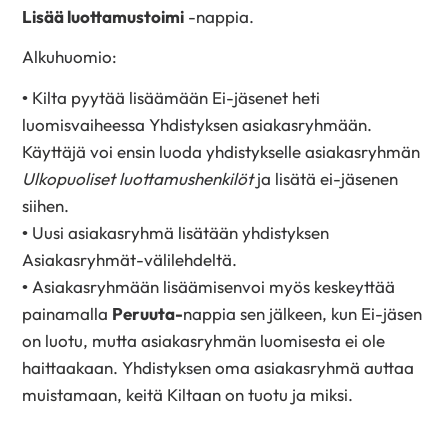
Lisää luottamustoimi
-nappia.
Alkuhuomio:
• Kilta pyytää lisäämään Ei-jäsenet heti
luomisvaiheessa Yhdistyksen asiakasryhmään.
Käyttäjä voi ensin luoda yhdistykselle asiakasryhmän
Ulkopuoliset luottamushenkilöt
ja lisätä ei-jäsenen
siihen.
• Uusi asiakasryhmä lisätään yhdistyksen
Asiakasryhmät-välilehdeltä.
• Asiakasryhmään lisäämisenvoi myös keskeyttää
painamalla
Peruuta-
nappia sen jälkeen, kun Ei-jäsen
on luotu, mutta asiakasryhmän luomisesta ei ole
haittaakaan. Yhdistyksen oma asiakasryhmä auttaa
muistamaan, keitä Kiltaan on tuotu ja miksi.