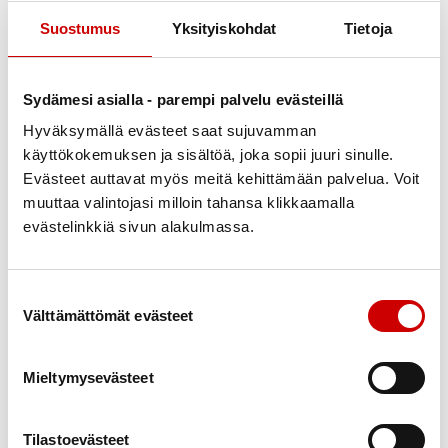
ensi vuoden alkuun.
Suostumus
Yksityiskohdat
Tietoja
• Paina Tallenna
Sydämesi asialla - parempi palvelu evästeillä
Hyväksymällä evästeet saat sujuvamman
Ei-jäsenten löytäminen Killasta
käyttökokemuksen ja sisältöä, joka sopii juuri sinulle.
jälkikäteen
Evästeet auttavat myös meitä kehittämään palvelua. Voit
muuttaa valintojasi milloin tahansa klikkaamalla
Ei-jäsenet eivät tule jäsenlistalle vaan heidät täytyy
evästelinkkiä sivun alakulmassa.
jälkikäteen etsiä. Ei-jäsenet löytyvät joko hakemalla
jokaista nimellä (olettaen että muistat kaikki) tai
Poimimalla kaikki kerralla:
Suostumuksen valinta
Välttämättömät evästeet
Tee Poiminta ja valitse jompikumpi:
• YLEISET –Asiakasluokan päätaso →”Ei jäsen” tai
Mieltymysevästeet
poimimalla asiakasryhmä TAI
• YLEISET –On yhdistyksen asiakasryhmässä
Tilastoevästeet