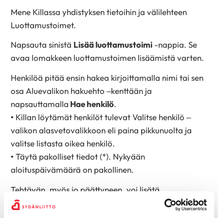
Mene Killassa yhdistyksen tietoihin ja välilehteen
Luottamustoimet.
Napsauta sinistä
Lisää luottamustoimi
-nappia. Se
avaa lomakkeen luottamustoimen lisäämistä varten.
Henkilöä pitää ensin hakea kirjoittamalla nimi tai sen
osa Aluevalikon hakuehto –kenttään ja
napsauttamalla
Hae henkilö
.
• Killan löytämät henkilöt tulevat Valitse henkilö –
valikon alasvetovalikkoon eli paina pikkunuolta ja
valitse listasta oikea henkilö.
• Täytä pakolliset tiedot (*). Nykyään
aloituspäivämäärä on pakollinen.
Tehtävän, myös jo päättyneen, voi lisätä
takautuvasti.
Aloituksen voi ajastaa myös tulevaisuuteen, kuten