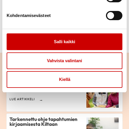
→”Ulkopuolinen luottamushenkilö” tms
Kohdentamisevästeet
Asiaan liittyvät ohjevideot ovat
Luottamustoimet
sekä Uuden henkilön lisääminen ja ne löytyvät
ohjevideoistamme.
Salli kaikki
Vahvista valintani
Lue seuraavaksi
Kiellä
Kilta-ohje: perhejäsenille on
lisättävä pääjäsen
LUE ARTIKKELI
Tarkennettu ohje tapahtumien
kirjaamisesta Kiltaan