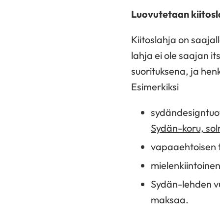
Luovutetaan kiitosl
Kiitoslahja on saajal
lahja ei ole saajan i
suorituksena, ja henk
Esimerkiksi
sydändesigntuote
Sydän-koru, sol
vapaaehtoisen ta
mielenkiintoinen 
Sydän-lehden vuo
maksaa.