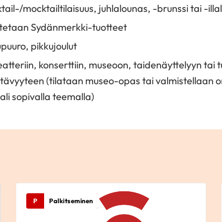
tail-/mocktailtilaisuus, juhlalounas, -brunssi tai -illa
istetaan Sydänmerkki-tuotteet
upuuro, pikkujoulut
eatteriin, konserttiin, museoon, taidenäyttelyyn tai 
htävyyteen (tilataan museo-opas tai valmistellaan 
li sopivalla teemalla)
P
Palkitseminen