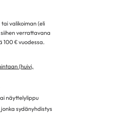
ai valikoiman (eli
i siihen verrattavana
itä 100 € vuodessa.
intaan (huivi,
e
tai näyttelylippu
i, jonka sydänyhdistys