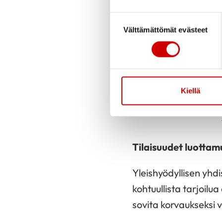
Suostumuksen valinta
Välttämättömät evästeet
Kiellä
Tilaisuudet luottamu
Yleishyödyllisen yhd
kohtuullista tarjoil
sovita korvaukseksi 