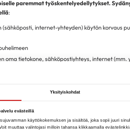
selle paremmat työskentelyedellytykset. Sydän
ellä
:
(sähköposti, internet-yhteyden) käytön korvaus pu
 puhelimeen
n oma tietokone, sähköpostiyhteys, internet (mm. 
varten)
stuminen tietotekniikkakurssille
stuminen muulle yhdistystoimintaa tukevalle kurssil
Yksityiskohdat
kuluja: yhdistyksen vapaaehtoiselle voidaan mak
alvelu evästeillä
sa verovapaasti
ujuvamman käyttökokemuksen ja sisältöä, joka sopii juuri sinul
oit muuttaa valintojasi milloin tahansa klikkaamalla evästelinkk
majoittumiskorvaus tositetta vastaan