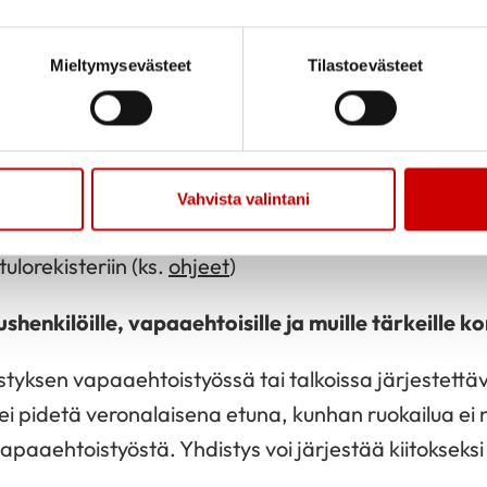
matkustamiskustannusten korvaukset julkisella kulk
Mieltymysevästeet
Tilastoevästeet
tositetta vastaan rajattomasti
kilometrikorvaukset 3000 euroon saakka (matkala
vastaan)
päiväraha enintään 20 päivältä (matkalaskua vas
Vahvista valintani
yhdistys ilmoittaa päivärahat ja kilometrikovaukset
tulorekisteriin (ks.
ohjeet
)
shenkilöille, vapaaehtoisille ja muille tärkeille ko
istyksen vapaaehtoistyössä tai talkoissa järjestett
ua ei pidetä veronalaisena etuna, kunhan ruokailua e
vapaaehtoistyöstä. Yhdistys voi järjestää kiitokseks