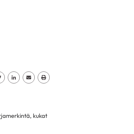
cebook
Jaa Twitter
Jaa Linkedin
Jaa Email
Jaa Print
irjamerkintä, kukat