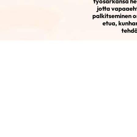
työsarkansa hel
jotta vapaaeht
palkitseminen o
etua, kunhan
tehdä