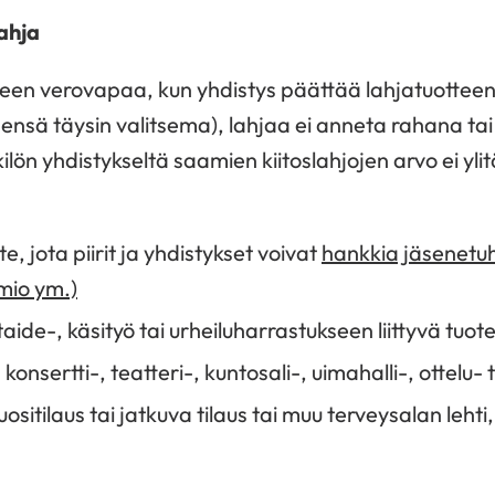
ahja
leen verovapaa, kun yhdistys päättää lahjatuotteen t
tsensä täysin valitsema), lahjaa ei anneta rahana ta
ilön yhdistykseltä saamien kiitoslahjojen arvo ei yl
, jota piirit ja yhdistykset voivat
hankkia jäsenetuh
mio ym.)
ide-, käsityö tai urheiluharrastukseen liittyvä tuot
konsertti-, teatteri-, kuntosali-, uimahalli-, ottelu- 
sitilaus tai jatkuva tilaus tai muu terveysalan leht