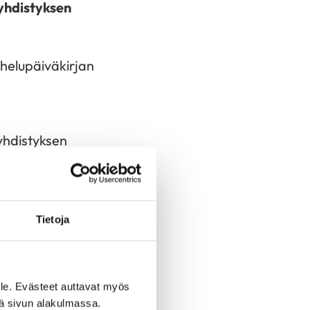
yhdistyksen
helupäiväkirjan
yhdistyksen
le, esim.
Tietoja
saa
le. Evästeet auttavat myös
iä sivun alakulmassa.