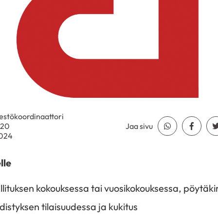
rjestökoordinaattori
020
Jaa sivu
Jaa Whatsapp
Jaa Fa
2024
lle
hallituksen kokouksessa tai vuosikokouksessa, pöytäk
hdistyksen tilaisuudessa ja kukitus