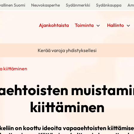
allinen Suomi
Neuvokasperhe
Sydänmerkki
Sydänkauppa
Amm
Ajankohtaista
Toiminta
Hallinto
Kerää varoja yhdistyksellesi
a kiittäminen
ehtoisten muistami
kiittäminen
keliin on koottu ideoita vapaaehtoisten kiittämise