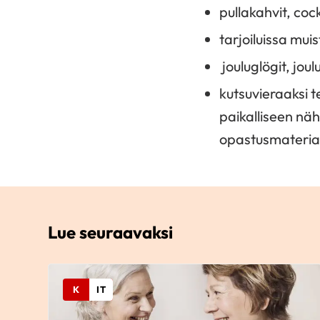
pullakahvit, cock
tarjoiluissa mu
jouluglögit, joul
kutsuvieraaksi t
paikalliseen nä
opastusmateriaa
Lue seuraavaksi
K
IT