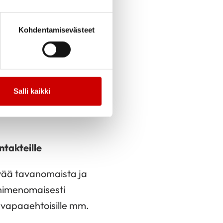
uneuvolla
Kohdentamisevästeet
skua
taan)
Salli kaikki
ntakteille
ävää tavanomaista ja
i nimenomaisesti
i vapaaehtoisille mm.