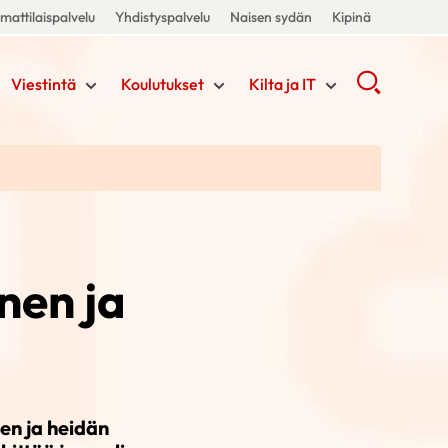
attilaispalvelu
Yhdistyspalvelu
Naisen sydän
Kipinä
Viestintä
Koulutukset
Kilta ja IT
nen ja
en ja heidän