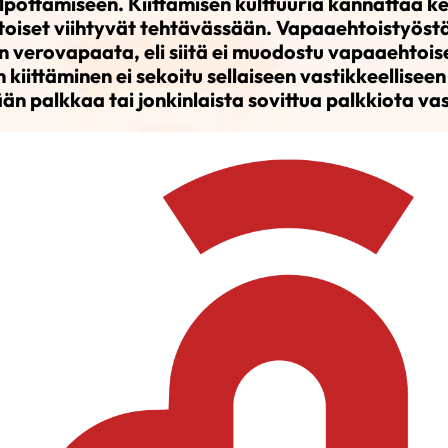
pottamiseen. Kiittämisen kulttuuria kannattaa keh
oiset viihtyvät tehtävässään. Vapaaehtoistyöstä
n verovapaata, eli siitä ei muodostu vapaaehtoise
 kiittäminen ei sekoitu sellaiseen vastikkeelliseen
än palkkaa tai jonkinlaista sovittua palkkiota va