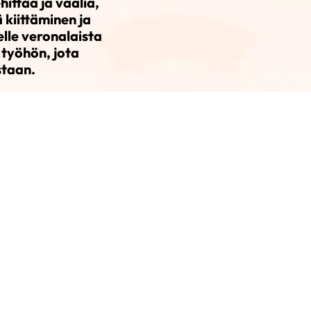
ittää ja vaalia,
 kiittäminen ja
lle veronalaista
 työhön, jota
staan.