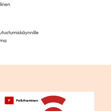
llinen
tutustumiskäynnille
oma
P
Palkitseminen