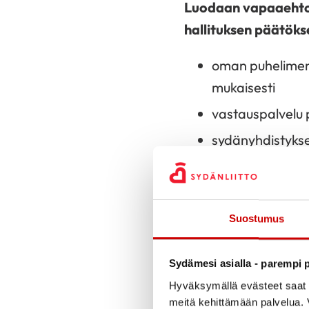
Luodaan vapaaehtoi
hallituksen päätöks
oman puhelimen 
mukaisesti
vastauspalvelu
sydänyhdistykse
verkkopankkia 
maksetaan osalli
maksetaan osalli
Suostumus
taloudenhoito
korvataan matka
Sydämesi asialla - parempi p
kalenterivuodes
Hyväksymällä evästeet saat s
meitä kehittämään palvelua. V