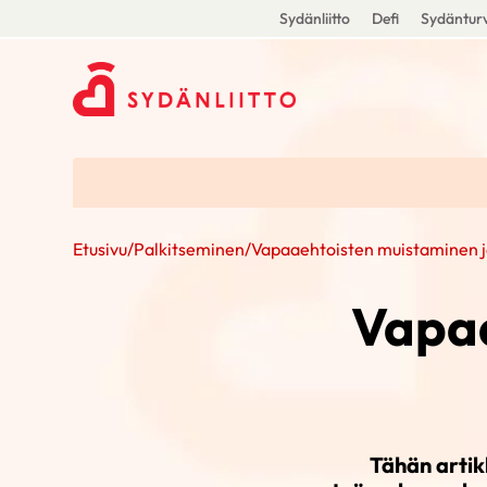
Sydänliitto
Defi
Sydänturv
Etusivu
/
Palkitseminen
/
Vapaaehtoisten muistaminen j
Vapaa
Tähän artik