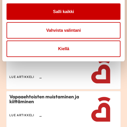
Lue seuraavaksi
Salli kaikki
Roolien käyttäminen
ansiomerkkihakemusten tukena
Vahvista valintani
LUE ARTIKKELI
Kiellä
Suomen Sydänliiton ansiomerkit
LUE ARTIKKELI
Vapaaehtoisten muistaminen ja
kiittäminen
LUE ARTIKKELI