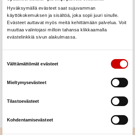
kevätkokouksessa kunniakirja kehystettynä tai jokin
Hyväksymällä evästeet saat sujuvamman
vakio-huomionosoitus.
käyttökokemuksen ja sisältöä, joka sopii juuri sinulle.
Evästeet auttavat myös meitä kehittämään palvelua. Voit
Vuoden sydänyhdistykset
: Erityisen ansiokas
muuttaa valintojasi milloin tahansa klikkaamalla
toiminta sydänpiirin alueella päättyneen
evästelinkkiä sivun alakulmassa.
toimintavuoden aikana. Voi olla myös jonkin
alueellisen tapahtuman onnistunut järjestäminen.
Suostumuksen valinta
Piirihallitus nimeää vuoden sydänyhdistyksen, ja se
Välttämättömät evästeet
julkistetaan piirin kevätkokouksessa.
Mieltymysevästeet
KUNNIAJÄSENEN KUNNIAKIRJAMALLI (WORD)
Tilastoevästeet
KUNNIAPUHEENJOHTAJAN KUNNIAKIRJAMALLI
(WORD)
Kohdentamisevästeet