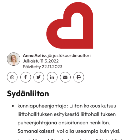
Anna Autio
, järjestökoordinaattori
Julkaistu 11.3.2022
Päivitetty 22.11.2023
Jaa Whatsapp
Jaa Facebook
Jaa Twitter
Jaa Linkedin
Jaa Email
Jaa Print
Sydänliiton
kunniapuheenjohtaja: Liiton kokous kutsuu
liittohallituksen esityksestä liittohallituksen
puheenjohtajana ansioituneen henkilön.
Samanaikaisesti voi olla useampia kuin yksi.