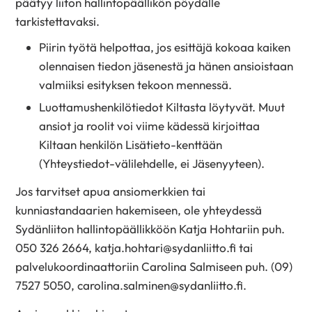
päätyy liiton hallintopäällikön pöydälle
tarkistettavaksi.
Piirin työtä helpottaa, jos esittäjä kokoaa kaiken
olennaisen tiedon jäsenestä ja hänen ansioistaan
valmiiksi esityksen tekoon mennessä.
Luottamushenkilötiedot Kiltasta löytyvät. Muut
ansiot ja roolit voi viime kädessä kirjoittaa
Kiltaan henkilön Lisätieto-kenttään
(Yhteystiedot-välilehdelle, ei Jäsenyyteen).
Jos tarvitset apua ansiomerkkien tai
kunniastandaarien hakemiseen, ole yhteydessä
Sydänliiton hallintopäällikköön Katja Hohtariin puh.
050 326 2664, katja.hohtari@sydanliitto.fi tai
palvelukoordinaattoriin Carolina Salmiseen puh. (09)
7527 5050, carolina.salminen@sydanliitto.fi.