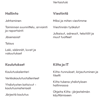
Vertaistuki
Hallinto
Viestintä
Johtaminen
Miksi ja miten viestimme
Toiminnan suunnittelu, arviointi
Viestinnän työkalut
ja raportointi
Julkaisut, adressit, tekstiilit ja
Jäsenasiat
muut tuotteet
Talous
Laki, säännöt, luvat ja
vakuutukset
Koulutukset
Kilta ja IT
Koulutuskalenteri
Kilta-tunnukset, kirjautuminen ja
tiketti
Verkkokoulutustallenteet
Kilta tukena yhdistyksen
Yhdistysten kotisivut -
hallinnossa
koulutusmateriaali
Ohjeita Kilta -järjestelmän
Järjestä koulutus
käyttämiseen