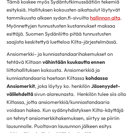
Tämä koskee myös Sydäntutkimussäätiön tekemiä
esityksiä. Hallituksen kokousten
aikataulut löytyvät
tammikuusta alkaen sydan.fi-sivuilta
hallinnon alta
.
Myönnettyjen tunnustusten kustannukset maksaa
esittäjä. Suomen Sydänliitto pitää tunnustusten
saajista keskitettyä luetteloa Kilta-järjestelmässä.
Ansiomerkki- ja kunniastandaarihakemukset on
tehtävä Kiltaan
vähintään kuukautta ennen
liittohallituksen kokousta. Ansiomerkkiä ja
kunniastandaaria haetaan Kiltassa
kohdassa
Ansiomerkit
, joka löytyy ko. henkilön
Jäsenyydet-
välilehdeltä
sivun alareunasta. Henkilön tulee siis olla
Kiltassa, jotta ansiomerkkiä/kunniastandaaria
voidaan hakea. Kun sydänyhdistyksen Kilta-käyttäjä
on tehnyt ansiomerkkihakemuksen, siirtyy se piiriin
lausunnolle. Puoltavan lausunnon jälkeen esitys