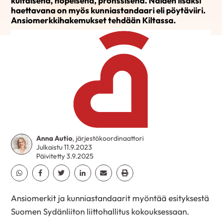
kultaisena, hopeisena, pronssisena. Näiden lisäksi
haettavana on myös kunniastandaari eli pöytäviiri.
Ansiomerkkihakemukset tehdään Kiltassa.
Anna Autio
, järjestökoordinaattori
Julkaistu 11.9.2023
Päivitetty 3.9.2025
Jaa Whatsapp
Jaa Facebook
Jaa Twitter
Jaa Linkedin
Jaa Email
Jaa Print
Ansiomerkit ja kunniastandaarit myöntää esityksestä
Suomen Sydänliiton liittohallitus kokouksessaan.