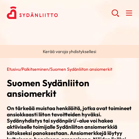
Kerää varoja yhdistyksellesi
Etusivu
/
Palkitseminen
/
Suomen Sydänliiton ansiomerkit
Suomen Sydänliiton
ansiomerkit
On tärkeää muistaa henkilöitä, jotka ovat toimineet
ansiokkaasti liiton tavoitteiden hyväksi.
Sydänyhdistys tai sydänpiiri/-alue voi hakea
aktiiviselle toimijalle Sydänliiton ansiomerkkiä
kiitokseksi panoksestaan. Ansiomerkkejä löytyy