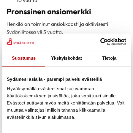
10 vuotta
Pronssinen ansiomerkki
Henkilö on toiminut ansiokkaasti ja aktiivisesti
Sydänliitossa yli 5 vuotta.
*) Avaintehtävät: puheenjohtaja, sihteeri,
jäsensihteeri, taloudenhoitaja, hallituksen jäsen,
Suostumus
Yksityiskohdat
Tietoja
tiedottaja, adressivastaava, toimintaryhmän vetäjä
ym.
Kunniastandaari ja standaari
Sydämesi asialla - parempi palvelu evästeillä
Hyväksymällä evästeet saat sujuvamman
Kunniastandaari voidaan myöntää henkilölle tai
käyttökokemuksen ja sisältöä, joka sopii juuri sinulle.
yhteisölle, joka on toiminnallaan erityisen
Evästeet auttavat myös meitä kehittämään palvelua. Voit
ansiokkaasti edistänyt Sydänliiton tavoitteiden
muuttaa valintojasi milloin tahansa klikkaamalla
saavuttamista.
evästelinkkiä sivun alakulmassa.
Standaari voidaan myöntää henkilölle tai yhteisölle