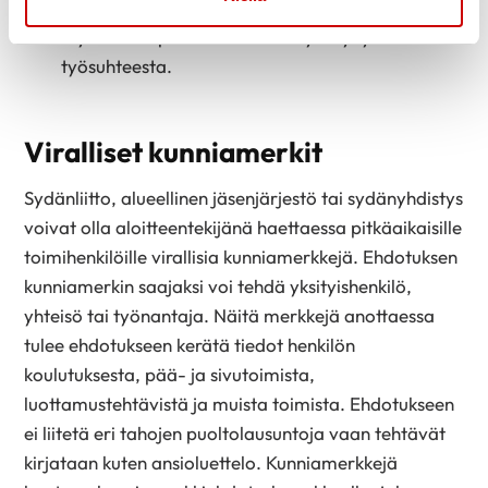
Sydänliiton pääsihteerille ansiomerkki voidaan
myöntää tapauskohtaisesti myös lyhyemmästä
työsuhteesta.
Viralliset kunniamerkit
Sydänliitto, alueellinen jäsenjärjestö tai sydänyhdistys
voivat olla aloitteentekijänä haettaessa pitkäaikaisille
toimihenkilöille virallisia kunniamerkkejä. Ehdotuksen
kunniamerkin saajaksi voi tehdä yksityishenkilö,
yhteisö tai työnantaja. Näitä merkkejä anottaessa
tulee ehdotukseen kerätä tiedot henkilön
koulutuksesta, pää- ja sivutoimista,
luottamustehtävistä ja muista toimista. Ehdotukseen
ei liitetä eri tahojen puoltolausuntoja vaan tehtävät
kirjataan kuten ansioluettelo. Kunniamerkkejä