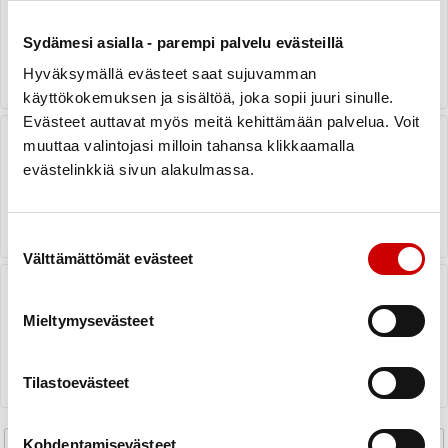
yhdistyksen kotisivulle
Sydämesi asialla - parempi palvelu evästeillä
LUE ARTIKKELI
Hyväksymällä evästeet saat sujuvamman
käyttökokemuksen ja sisältöä, joka sopii juuri sinulle.
Evästeet auttavat myös meitä kehittämään palvelua. Voit
Esitteet ja markkinointi
muuttaa valintojasi milloin tahansa klikkaamalla
evästelinkkiä sivun alakulmassa.
LUE ARTIKKELI
Suostumuksen valinta
Välttämättömät evästeet
Toimintatapa koulutussisällön
rakentamiseksi
Mieltymysevästeet
LUE ARTIKKELI
Tilastoevästeet
Kohdentamisevästeet