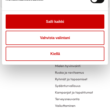
Aikaisempi sivu
Mene sivulle
Mene sivulle
Mene sivulle
...
Mene sivulle
Seur
<
1
2
3
6
>
Salli kaikki
Vahvista valintani
Ajankohtaista
Toiminta
Ideakortit
Kiellä
Liikunta
Mielen hyvinvointi
Ruoka ja ravitsemus
Ryhmät ja tapaamiset
Sydänturvallisuus
Kampanjat ja tapahtumat
Terveysneuvonta
Vaikuttaminen