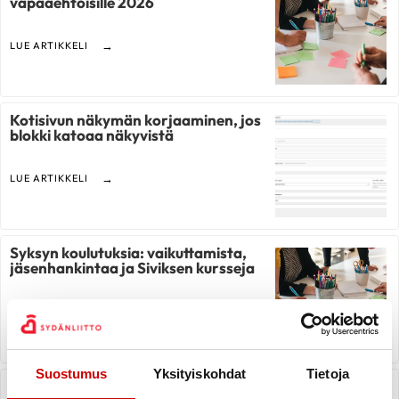
vapaaehtoisille 2026
LUE ARTIKKELI
Kotisivun näkymän korjaaminen, jos
blokki katoaa näkyvistä
LUE ARTIKKELI
Syksyn koulutuksia: vaikuttamista,
jäsenhankintaa ja Siviksen kursseja
LUE ARTIKKELI
Suostumus
Yksityiskohdat
Tietoja
Logon koon muuttaminen