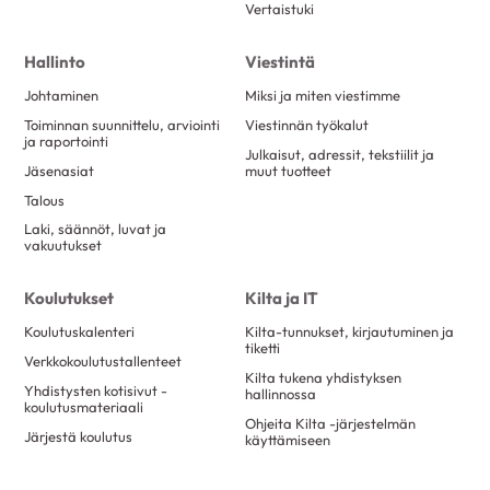
Vertaistuki
Hallinto
Viestintä
Johtaminen
Miksi ja miten viestimme
Toiminnan suunnittelu, arviointi
Viestinnän työkalut
ja raportointi
Julkaisut, adressit, tekstiilit ja
Jäsenasiat
muut tuotteet
Talous
Laki, säännöt, luvat ja
vakuutukset
Koulutukset
Kilta ja IT
Koulutuskalenteri
Kilta-tunnukset, kirjautuminen ja
tiketti
Verkkokoulutustallenteet
Kilta tukena yhdistyksen
Yhdistysten kotisivut -
hallinnossa
koulutusmateriaali
Ohjeita Kilta -järjestelmän
Järjestä koulutus
käyttämiseen