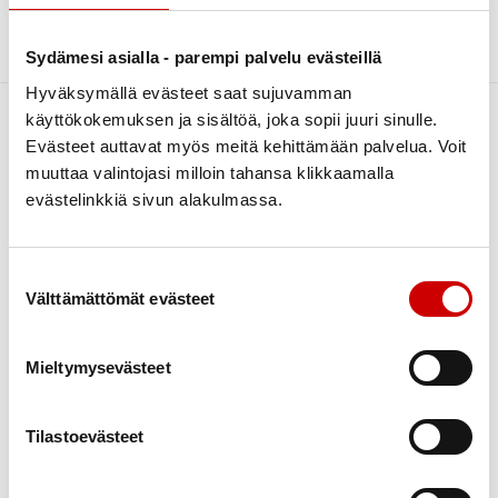
Ajankohtaista kesäkuu 2026
syyskuu 2022
1
Ajankohtaista helmikuu 2026
Sorry, no posts matched your criteria.
Sydämesi asialla - parempi palvelu evästeillä
lokakuu 2021
1
Ajankohtaista huhtikuu 2026
syyskuu 2021
1
Hyväksymällä evästeet saat sujuvamman
Ajankohtaista maaliskuu 2026
käyttökokemuksen ja sisältöä, joka sopii juuri sinulle.
Evästeet auttavat myös meitä kehittämään palvelua. Voit
Ajankohtaista marraskuu 2025
muuttaa valintojasi milloin tahansa klikkaamalla
Ajankohtaista tammikuu 2026
evästelinkkiä sivun alakulmassa.
Ajankohtaista toukokuu 2026
Ajankohtaista
Toiminta
Hallituksen toiminta
Ideakortit
Suostumuksen valinta
Järjestö
Liikunta
Välttämättömät evästeet
Mielen hyvinvointi
JärjestötiedoteExtra 2025
Ruoka ja ravitsemus
Jäsenhankinta
Mieltymysevästeet
Ryhmät ja tapaamiset
Jäsenlaskutus ja -maksut
Sydänturvallisuus
Kampanjat
Tilastoevästeet
Kampanjat ja tapahtumat
Tietoa kampanjoista
Terveysneuvonta
Kilta -järjestelmä
Vaikuttaminen