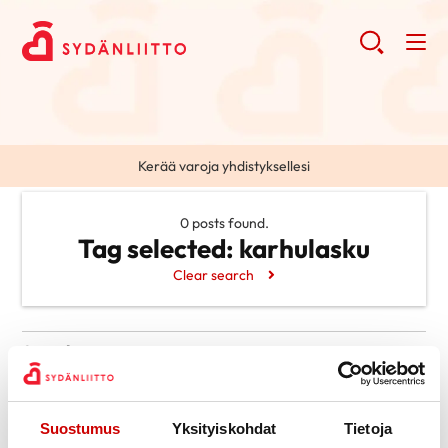
Kerää varoja yhdistyksellesi
0 posts found.
Tag selected:
karhulasku
Clear search
Search
Search
Categories
Ajankohtaista
Suostumus
Yksityiskohdat
Tietoja
Archive