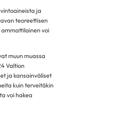
vintoaineista ja
tavan teoreettisen
on ammattilainen voi
ovat muun muassa
4 Valtion
et ja kansainväliset
eita kuin terveitäkin
sta voi hakea