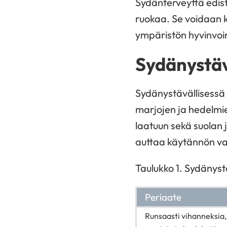
Sydänterveyttä edist
ruokaa. Se voidaan k
ympäristön hyvinvoin
Sydänystäv
Sydänystävällisessä 
marjojen ja hedelmie
laatuun sekä suolan 
auttaa käytännön va
Taulukko 1. Sydänyst
Periaate
Runsaasti vihanneksia, 