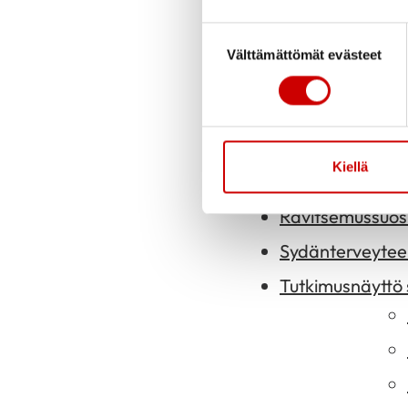
Ravitsemussuositu
Suostumuksen valinta
Välttämättömät evästeet
Kiellä
Ravitsemussuosit
Sydänterveyteen 
Tutkimusnäyttö 