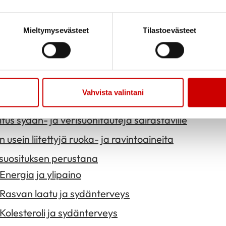
s henkilöille, joilla on sydän- ja verisuonitautien ris
Rasva-aineenvaihdunnan häiriöt
Mieltymysevästeet
Tilastoevästeet
Kohonnut verenpaine
Ylipaino ja lihavuus
Diabetes, sen esiasteet ja metabolinen oireyhtymä
Matala-asteinen tulehdus
Vahvista valintani
us sydän- ja verisuonitauteja sairastaville
usein liitettyjä ruoka- ja ravintoaineita
suosituksen perustana
Energia ja ylipaino
Rasvan laatu ja sydänterveys
Kolesteroli ja sydänterveys