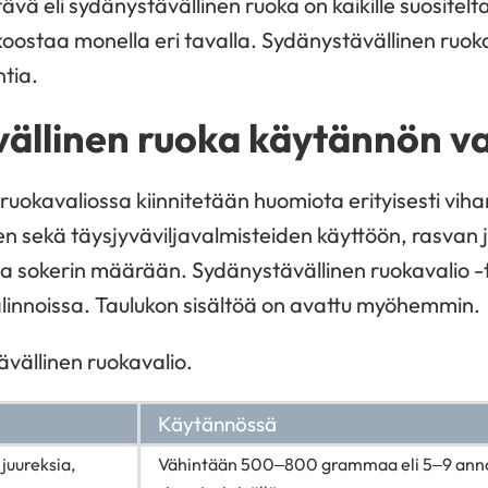
ävä eli sydänystävällinen ruoka on kaikille suositel
oostaa monella eri tavalla. Sydänystävällinen ruo
tia.
ällinen ruoka käytännön va
ruokavaliossa kiinnitetään huomiota erityisesti viha
n sekä täysjyväviljavalmisteiden käyttöön, rasvan ja
ja sokerin määrään. Sydänystävällinen ruokavalio -t
linnoissa. Taulukon sisältöä on avattu myöhemmin.
ävällinen ruokavalio.
Käytännössä
juureksia,
Vähintään 500–800 grammaa eli 5–9 ann