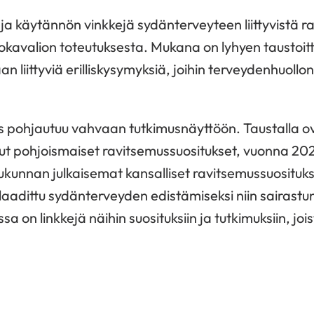
ja käytännön vinkkejä sydänterveyteen liittyvistä ra
okavalion toteutuksesta. Mukana on lyhyen taustoit
an liittyviä erilliskysymyksiä, joihin terveydenhuoll
s pohjautuu vahvaan tutkimusnäyttöön. Taustalla 
ut pohjoismaiset ravitsemussuositukset, vuonna 202
kunnan julkaisemat kansalliset ravitsemussuosituks
 laadittu sydänterveyden edistämiseksi niin sairastun
sa on linkkejä näihin suosituksiin ja tutkimuksiin, joi