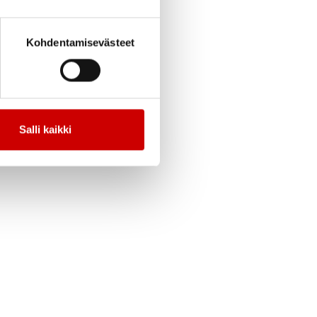
kitekijöitä
Kohdentamisevästeet
Salli kaikki