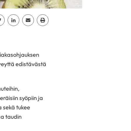
cebook
Jaa Twitter
Jaa Linkedin
Jaa Email
Jaa Print
siakasohjauksen
veyttä edistävästä
uteihin,
räisiin syöpiin ja
ta sekä tukee
aa taudin