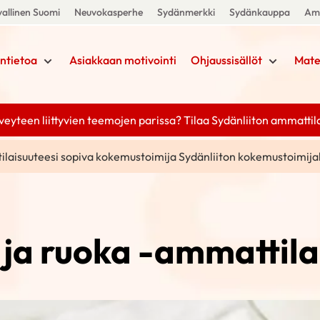
allinen Suomi
Neuvokasperhe
Sydänmerkki
Sydänkauppa
Amm
ntietoa
Asiakkaan motivointi
Ohjaussisällöt
Mate
yteen liittyvien teemojen parissa? Tilaa Sydänliiton ammattilais
tilaisuuteesi sopiva kokemustoimija Sydänliiton kokemustoimija
ja ruoka -ammattil