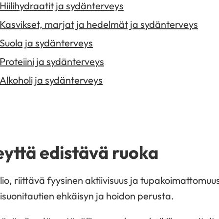
Hiilihydraatit ja sydänterveys
Kasvikset, marjat ja hedelmät ja sydänterveys
Suola ja sydänterveys
Proteiini ja sydänterveys
Alkoholi ja sydänterveys
yttä edistävä ruoka
io, riittävä fyysinen aktiivisuus ja tupakoimattomuu
risuonitautien ehkäisyn ja hoidon perusta.