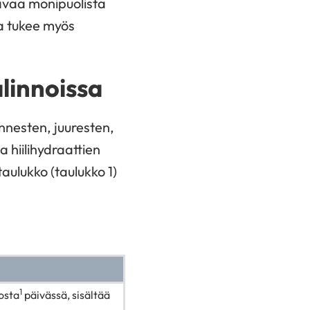
tavaa monipuolista
ka tukee myös
linnoissa
nnesten, juuresten,
 hiilihydraattien
aulukko (taulukko 1)
1
osta
päivässä, sisältää