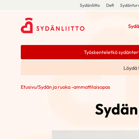
Sydänliitto
Defi
Sydänturv
Sydä
Työskenteletkö sydänterve
Löydä 
Etusivu
/
Sydän ja ruoka -ammattilaisopas
Sydän 