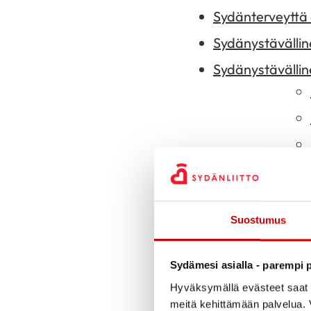
Sydänterveyttä 
Sydänystävällin
Sydänystävällin
Suostumus
Sydämesi asialla - parempi p
Hyväksymällä evästeet saat s
meitä kehittämään palvelua. V