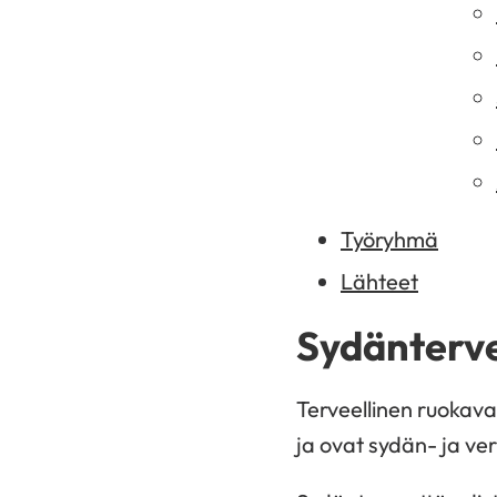
Työryhmä
Lähteet
Sydänterve
Terveellinen ruokaval
ja ovat sydän- ja ve