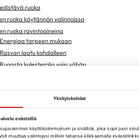
edistävä ruoka
en ruoka käytännön valinnoissa
en ruoka ravintoaineina
Energiaa tarpeen mukaan
Rasvan laatu kohdalleen
Ruoasta kolesterolia vain vähän
Hiilihydraattien lähteet kohdalleen
Kasviksia, marjoja ja hedelmiä runsaasti
Yksityiskohdat
Suolaa vähemmän
Proteiinia sopivasti
alvelu evästeillä
Alkoholia mahdollisimman vähän
ujuvamman käyttökokemuksen ja sisältöä, joka sopii juuri sinul
oit muuttaa valintojasi milloin tahansa klikkaamalla evästelinkk