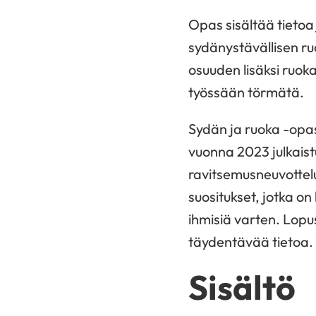
Opas sisältää tietoa 
sydänystävällisen ru
osuuden lisäksi ruoka
työssään törmätä.
Sydän ja ruoka -opa
vuonna 2023 julkaist
ravitsemusneuvottelu
suositukset, jotka on
ihmisiä varten. Lopus
täydentävää tietoa.
Sisältö