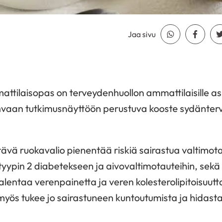
Jaa sivu
Jaa Whatsapp
Jaa Fa
attilaisopas on terveydenhuollon ammattilaisille a
ahvaan tutkimusnäyttöön perustuva kooste sydänter
ävä ruokavalio pienentää riskiä sairastua valtimota
tyypin 2 diabetekseen ja aivovaltimotauteihin, sekä e
 alentaa verenpainetta ja veren kolesterolipitoisuut
myös tukee jo sairastuneen kuntoutumista ja hidast