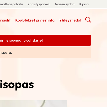
attilaispalvelu
Yhdistyspalvelu
Naisen sydän
Kipinä
riaalit
Koulutukset ja viestintä
Yhteystiedot
ille suunnattu uutiskirje!
hausta.
aisopas