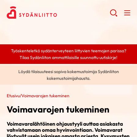
Työskenteletkö sydänterveyteen liittyvien teemojen parissa?
Tilaa Sydänliiton ammattilaisille suunnattu uutiskirje!
Löydä tilaisuuteesi sopiva kokemustoimija Sydänliiton
kokemustoimijahausta.
Etusivu
/
Voimavarojen tukeminen
Voimavarojen tukeminen
Voimavaralähtöinen ohjaustyyli auttaa asiakasta
vahvistamaan omaa hyvinvointiaan. Voimavarat
löytyvät usein jokaisen omasta arjesta. Kysymysten