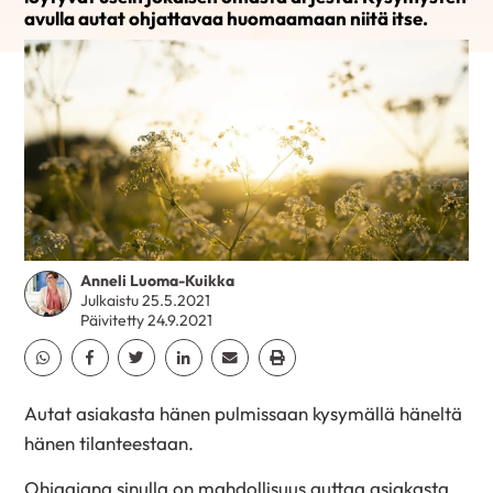
avulla autat ohjattavaa huomaamaan niitä itse.
Anneli Luoma-Kuikka
Julkaistu 25.5.2021
Päivitetty 24.9.2021
Jaa Whatsapp
Jaa Facebook
Jaa Twitter
Jaa Linkedin
Jaa Email
Jaa Print
Autat asiakasta hänen pulmissaan kysymällä häneltä
hänen tilanteestaan.
Ohjaajana sinulla on mahdollisuus auttaa asiakasta