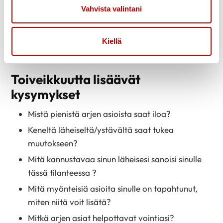
Mikä on mielestäsi riittävän hyvä tilanne juuri
Vahvista valintani
sinulle?
Mitä voit tänään kokeilla tehdä vähän toisin?
Kiellä
Mikä olisi ensimmäinen pieni askel, joka sinun
kannattaisi tehdä?
Toiveikkuutta lisäävät
kysymykset
Mistä pienistä arjen asioista saat iloa?
Keneltä läheiseltä/ystävältä saat tukea
muutokseen?
Mitä kannustavaa sinun läheisesi sanoisi sinulle
tässä tilanteessa ?
Mitä myönteisiä asioita sinulle on tapahtunut,
miten niitä voit lisätä?
Mitkä arjen asiat helpottavat vointiasi?