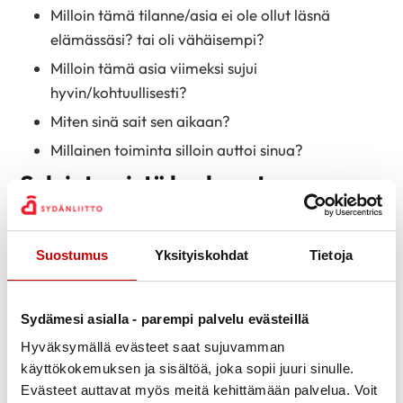
Milloin tämä tilanne/asia ei ole ollut läsnä
elämässäsi? tai oli vähäisempi?
Milloin tämä asia viimeksi sujui
hyvin/kohtuullisesti?
Miten sinä sait sen aikaan?
Millainen toiminta silloin auttoi sinua?
Selviytymistä koskevat
kysymykset
Asiakas on selviytynyt aikaisemmin hankalista
Suostumus
Yksityiskohdat
Tietoja
tilanteista ja elämän vastoinkäymisistä. Niistä hän on
oppinut taitoja, joita hän voi tuoda myös tämän
Sydämesi asialla - parempi palvelu evästeillä
käsiteltävän asian ratkaisemiseen.
Hyväksymällä evästeet saat sujuvamman
Miten olet selviytynyt vastaavista hankalista
käyttökokemuksen ja sisältöä, joka sopii juuri sinulle.
tilanteista tähän asti?
Evästeet auttavat myös meitä kehittämään palvelua. Voit