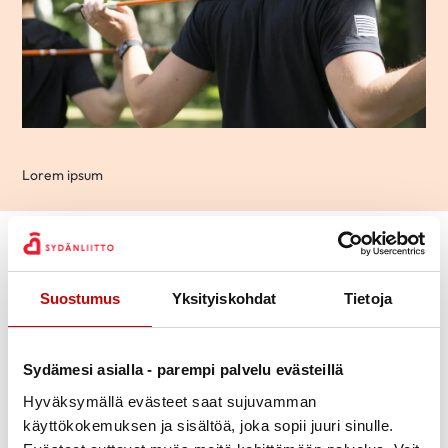
Lorem ipsum
Vinkkejä siihen, kun tapaan
asiakkaan, joka sairastaa
Suostumus
Yksityiskohdat
Tietoja
Selaa osioita
Sydämesi asialla - parempi palvelu evästeillä
Hyväksymällä evästeet saat sujuvamman
käyttökokemuksen ja sisältöä, joka sopii juuri sinulle.