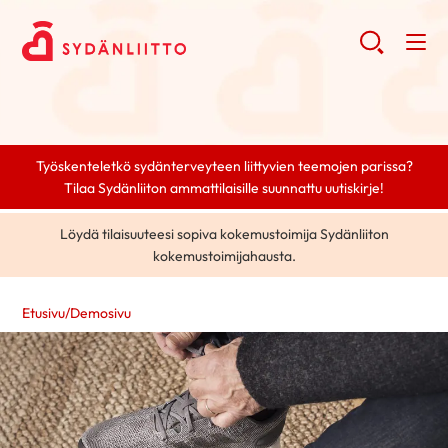
Työskenteletkö sydänterveyteen liittyvien teemojen parissa?
Tilaa Sydänliiton ammattilaisille suunnattu uutiskirje!
Löydä tilaisuuteesi sopiva kokemustoimija Sydänliiton
kokemustoimijahausta.
Etusivu
/
Demosivu