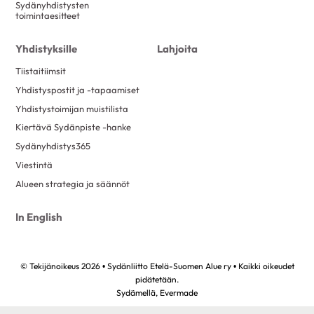
Sydänyhdistysten
toimintaesitteet
Yhdistyksille
Lahjoita
Tiistaitiimsit
Yhdistyspostit ja -tapaamiset
Yhdistystoimijan muistilista
Kiertävä Sydänpiste -hanke
Sydänyhdistys365
Viestintä
Alueen strategia ja säännöt
In English
© Tekijänoikeus 2026 • Sydänliitto Etelä-Suomen Alue ry • Kaikki oikeudet
pidätetään.
Sydämellä,
Evermade