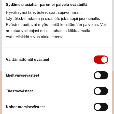
Sepeli 17
Sepeli 16
Sepeli 19
Sydämesi asialla - parempi palvelu evästeillä
Hyväksymällä evästeet saat sujuvamman
käyttökokemuksen ja sisältöä, joka sopii juuri sinulle.
Evästeet auttavat myös meitä kehittämään palvelua. Voit
muuttaa valintojasi milloin tahansa klikkaamalla
evästelinkkiä sivun alakulmassa.
Sepeli 18
Sepeli 20
Suostumuksen valinta
Välttämättömät evästeet
Mieltymysevästeet
Lue seuraavaksi
Tilastoevästeet
Yhdistyspostit 2025
Kohdentamisevästeet
LUE ARTIKKELI