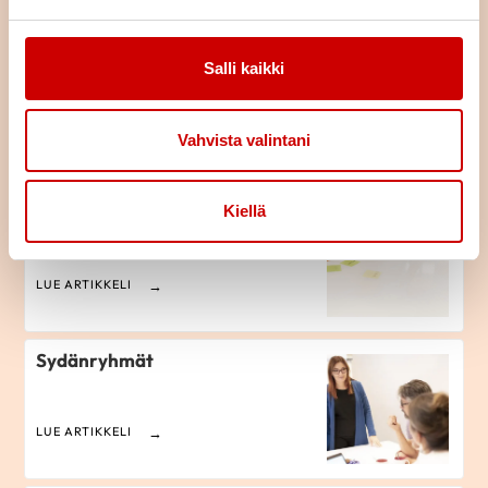
Kolesterolikoulu
Salli kaikki
LUE ARTIKKELI
Vahvista valintani
Kiellä
Yhdistyspostit 2024
LUE ARTIKKELI
Sydänryhmät
LUE ARTIKKELI