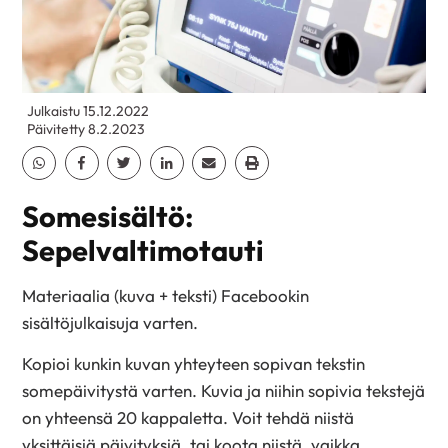
Julkaistu 15.12.2022
Päivitetty 8.2.2023
Jaa Whatsapp
Jaa Facebook
Jaa Twitter
Jaa Linkedin
Jaa Email
Jaa Print
Somesisältö:
Sepelvaltimotauti
Materiaalia (kuva + teksti) Facebookin
sisältöjulkaisuja varten.
Kopioi kunkin kuvan yhteyteen sopivan tekstin
somepäivitystä varten. Kuvia ja niihin sopivia tekstejä
on yhteensä 20 kappaletta. Voit tehdä niistä
yksittäisiä päivityksiä, tai koota niistä, vaikka