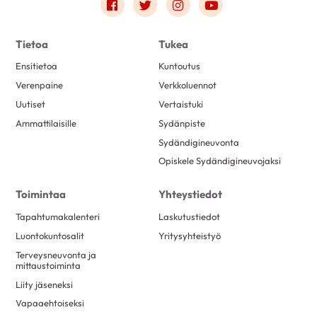
Link to facebook
Link to twitter
Link to instagram
Link to youtube
Tietoa
Tukea
Ensitietoa
Kuntoutus
Verenpaine
Verkkoluennot
Uutiset
Vertaistuki
Ammattilaisille
Sydänpiste
Sydändigineuvonta
Opiskele Sydändigineuvojaksi
Toimintaa
Yhteystiedot
Tapahtumakalenteri
Laskutustiedot
Luontokuntosalit
Yritysyhteistyö
Terveysneuvonta ja
mittaustoiminta
Liity jäseneksi
Vapaaehtoiseksi