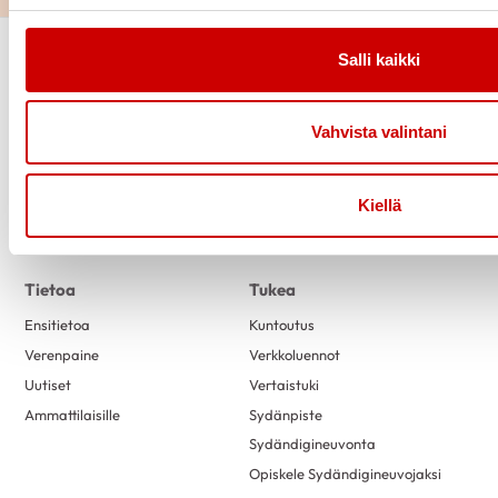
Salli kaikki
Vahvista valintani
Kiellä
Link to facebook
Link to twitter
Link to instagram
Link to youtube
Tietoa
Tukea
Ensitietoa
Kuntoutus
Verenpaine
Verkkoluennot
Uutiset
Vertaistuki
Ammattilaisille
Sydänpiste
Sydändigineuvonta
Opiskele Sydändigineuvojaksi