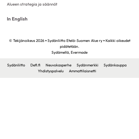
Alueen strategia ja säännöt
In English
© Tekijänoikeus 2026 • Sydänliitto Etelä-Suomen Alue ry • Kaikki oikeudet
pidätetään.
Sydämellä,
Evermade
Sydänliitto
Defi.fi
Neuvokasperhe
Sydänmerkki
Sydänkauppa
Yhdistyspalvelu
Ammattilaisnetti