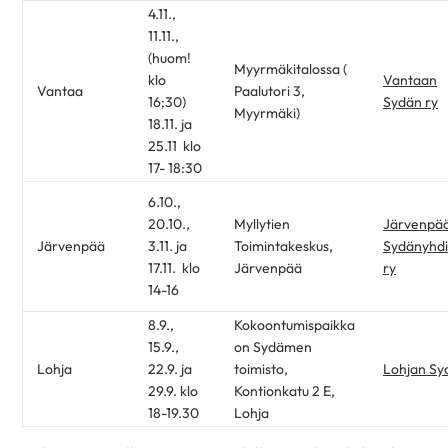
4.11.,
11.11.,
(huom!
Myyrmäkitalossa (
klo
Vantaan
Vantaa
Paalutori 3,
16;30)
Sydän ry
Myyrmäki)
18.11. ja
25.11 klo
17- 18:30
6.10.,
20.10.,
Myllytien
Järvenpä
Järvenpää
3.11. ja
Toimintakeskus,
Sydänyhdi
17.11. klo
Järvenpää
ry
14-16
8.9.,
Kokoontumispaikka
15.9.,
on Sydämen
Lohja
22.9. ja
toimisto,
Lohjan Sy
29.9. klo
Kontionkatu 2 E,
18-19.30
Lohja