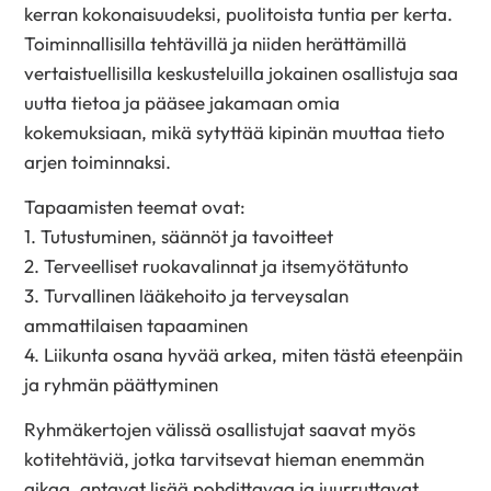
kerran kokonaisuudeksi, puolitoista tuntia per kerta.
Toiminnallisilla tehtävillä ja niiden herättämillä
vertaistuellisilla keskusteluilla jokainen osallistuja saa
uutta tietoa ja pääsee jakamaan omia
kokemuksiaan, mikä sytyttää kipinän muuttaa tieto
arjen toiminnaksi.
Tapaamisten teemat ovat:
1. Tutustuminen, säännöt ja tavoitteet
2. Terveelliset ruokavalinnat ja itsemyötätunto
3. Turvallinen lääkehoito ja terveysalan
ammattilaisen tapaaminen
4. Liikunta osana hyvää arkea, miten tästä eteenpäin
ja ryhmän päättyminen
Ryhmäkertojen välissä osallistujat saavat myös
kotitehtäviä, jotka tarvitsevat hieman enemmän
aikaa, antavat lisää pohdittavaa ja juurruttavat