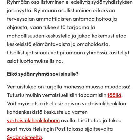
Ryhmään osallistuminen ei edellytä sydänyhdistyksen
jäsenyyttä. Ryhmään osallistuminen ei korvaa
terveysalan ammattilaisten antamaa hoitoa ja
ohjausta, vaan tukee sitä tarjoamalla
mahdollisuuden keskustella ja jakaa kokemustietoa
keskeisistä elämäntavoista ja omahoidosta.
Osallistujat sitoutuvat pitämään ryhmässä käsitellyt
asiat luottamuksellisina.
Eikö sydänryhmä sovi sinulle?
Vertaistukea on tarjolla monessa muussa muodossa!
Tutustu muihin vertaistuellisiin tapaamisiin
täällä
.
Voit myös etsiä itsellesi sopivan vertaistukihenkilön
kahdenkeskistä keskustelua varten
vertaistukihenkilöhaun
avulla. Lisätietoa ja tukea
saat myös Helsingin Postitalossa sijaitsevalta
Sydänpisteeltä
.