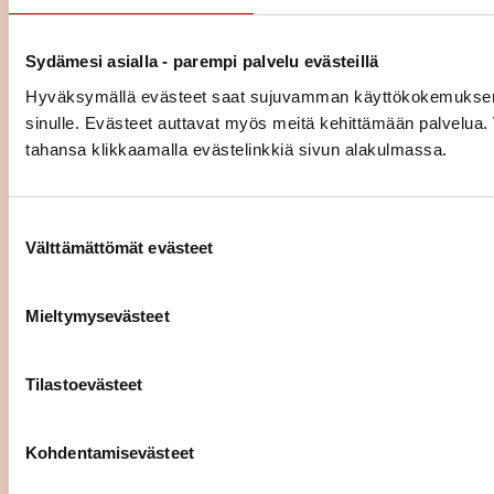
Kolesterolikoulu
Sydämesi asialla - parempi palvelu evästeillä
Hyväksymällä evästeet saat sujuvamman käyttökokemuksen ja 
LUE IDEAKORTTI
sinulle. Evästeet auttavat myös meitä kehittämään palvelua. V
tahansa klikkaamalla evästelinkkiä sivun alakulmassa.
Verenpainekoulu 5. tapaaminen
- Nuku ja rentoudu
Suostumuksen valinta
Välttämättömät evästeet
LUE IDEAKORTTI
Mieltymysevästeet
Verenpainekoulu 4. tapaaminen
- Vain otettu lääke auttaa
Tilastoevästeet
LUE IDEAKORTTI
Kohdentamisevästeet