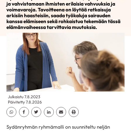
ja vahvistamaan ihmisten erilaisia vahvuuksia ja
voimavaroja. Tavoitteena on löytää ratkaisuja
arkisiin haasteisiin, saada työkaluja sairauden
kanssa elämiseen sekä rohkaistua tekemään tässä
elämänvaiheessa tarvittavia muutoksia.
Julkaistu 7.8.2023
Päivitetty 7.8.2026
Jaa Whatsapp
Jaa Facebook
Jaa Twitter
Jaa Linkedin
Jaa Email
Jaa Print
Sydänryhmän ryhmämalli on suunniteltu neljän