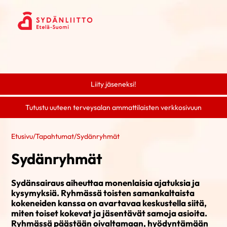
Liity jäseneksi!
Tutustu uuteen terveysalan ammattilaisten verkkosivuun
Etusivu
/
Tapahtumat
/
Sydänryhmät
Sydänryhmät
Sydänsairaus aiheuttaa monenlaisia ajatuksia ja
kysymyksiä. Ryhmässä toisten samankaltaista
kokeneiden kanssa on avartavaa keskustella siitä,
miten toiset kokevat ja jäsentävät samoja asioita.
Ryhmässä päästään oivaltamaan, hyödyntämään