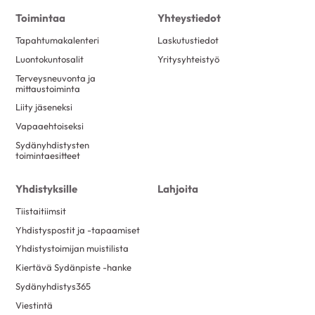
Toimintaa
Yhteystiedot
Tapahtumakalenteri
Laskutustiedot
Luontokuntosalit
Yritysyhteistyö
Terveysneuvonta ja
mittaustoiminta
Liity jäseneksi
Vapaaehtoiseksi
Sydänyhdistysten
toimintaesitteet
Yhdistyksille
Lahjoita
Tiistaitiimsit
Yhdistyspostit ja -tapaamiset
Yhdistystoimijan muistilista
Kiertävä Sydänpiste -hanke
Sydänyhdistys365
Viestintä