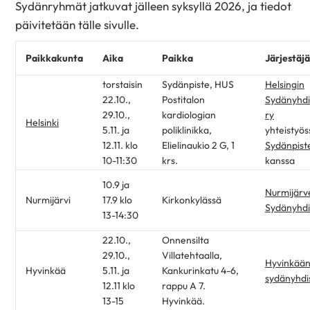
Sydänryhmät jatkuvat jälleen syksyllä 2026, ja tiedot
päivitetään tälle sivulle.
Paikkakunta
Aika
Paikka
Järjestäjä
torstaisin
Sydänpiste, HUS
Helsingin
22.10.,
Postitalon
Sydänyhdi
29.10.,
kardiologian
ry
Helsinki
5.11. ja
poliklinikka,
yhteistyös
12.11. klo
Elielinaukio 2 G, 1
Sydänpist
10-11:30
krs.
kanssa
10.9 ja
Nurmijärv
Nurmijärvi
17.9 klo
Kirkonkylässä
Sydänyhdi
13-14:30
22.10.,
Onnensilta
29.10.,
Villatehtaalla,
Hyvinkää
Hyvinkää
5.11. ja
Kankurinkatu 4-6,
sydänyhdi
12.11 klo
rappu A 7.
13-15
Hyvinkää.