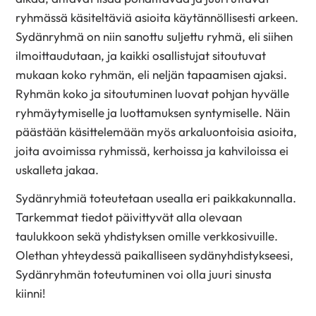
ryhmässä käsiteltäviä asioita käytännöllisesti arkeen.
Sydänryhmä on niin sanottu suljettu ryhmä, eli siihen
ilmoittaudutaan, ja kaikki osallistujat sitoutuvat
mukaan koko ryhmän, eli neljän tapaamisen ajaksi.
Ryhmän koko ja sitoutuminen luovat pohjan hyvälle
ryhmäytymiselle ja luottamuksen syntymiselle. Näin
päästään käsittelemään myös arkaluontoisia asioita,
joita avoimissa ryhmissä, kerhoissa ja kahviloissa ei
uskalleta jakaa.
Sydänryhmiä toteutetaan usealla eri paikkakunnalla.
Tarkemmat tiedot päivittyvät alla olevaan
taulukkoon sekä yhdistyksen omille verkkosivuille.
Olethan yhteydessä paikalliseen sydänyhdistykseesi,
Sydänryhmän toteutuminen voi olla juuri sinusta
kiinni!